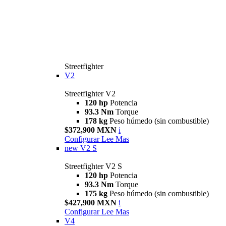
Streetfighter
V2
Streetfighter V2
120 hp
Potencia
93.3 Nm
Torque
178 kg
Peso húmedo (sin combustible)
$372,900 MXN
i
Configurar
Lee Mas
new
V2 S
Streetfighter V2 S
120 hp
Potencia
93.3 Nm
Torque
175 kg
Peso húmedo (sin combustible)
$427,900 MXN
i
Configurar
Lee Mas
V4