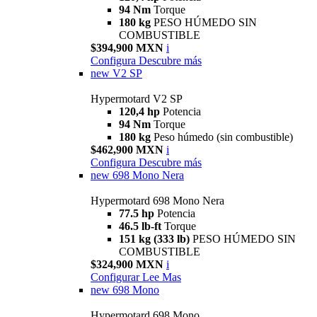
94 Nm
Torque
180 kg
PESO HÚMEDO SIN
COMBUSTIBLE
$394,900 MXN
i
Configura
Descubre más
new
V2 SP
Hypermotard V2 SP
120,4 hp
Potencia
94 Nm
Torque
180 kg
Peso húmedo (sin combustible)
$462,900 MXN
i
Configura
Descubre más
new
698 Mono Nera
Hypermotard 698 Mono Nera
77.5 hp
Potencia
46.5 lb-ft
Torque
151 kg (333 lb)
PESO HÚMEDO SIN
COMBUSTIBLE
$324,900 MXN
i
Configurar
Lee Mas
new
698 Mono
Hypermotard 698 Mono