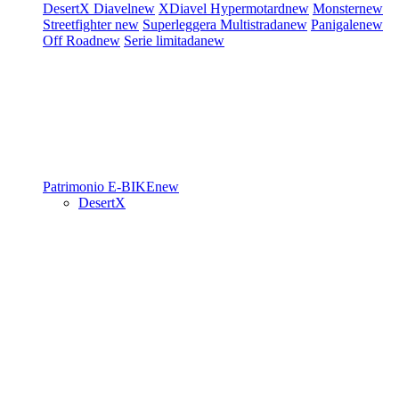
DesertX
Diavel
new
XDiavel
Hypermotard
new
Monster
new
Streetfighter
new
Superleggera
Multistrada
new
Panigale
new
Off Road
new
Serie limitada
new
Patrimonio
E-BIKE
new
DesertX