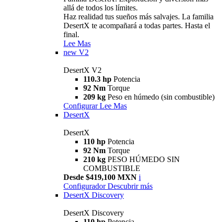
allá de todos los límites.
Haz realidad tus sueños más salvajes. La familia
DesertX te acompañará a todas partes. Hasta el
final.
Lee Mas
new
V2
DesertX V2
110.3 hp
Potencia
92 Nm
Torque
209 kg
Peso en húmedo (sin combustible)
Configurar
Lee Mas
DesertX
DesertX
110 hp
Potencia
92 Nm
Torque
210 kg
PESO HÚMEDO SIN
COMBUSTIBLE
Desde $419,100 MXN
i
Configurador
Descubrir más
DesertX Discovery
DesertX Discovery
110 hp
Potencia