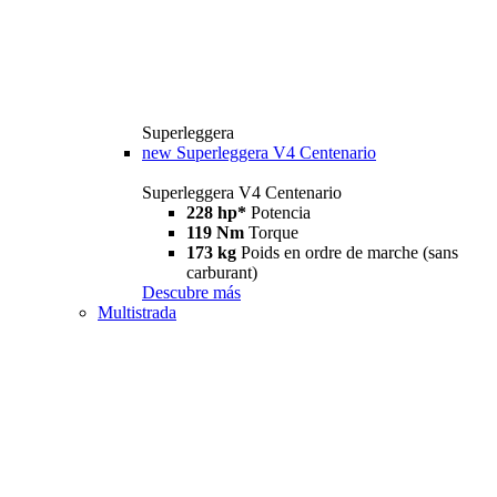
Superleggera
new
Superleggera V4 Centenario
Superleggera V4 Centenario
228 hp*
Potencia
119 Nm
Torque
173 kg
Poids en ordre de marche (sans
carburant)
Descubre más
Multistrada