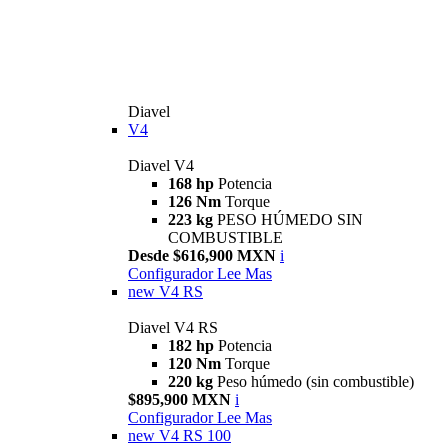
Diavel
V4
Diavel V4
168 hp
Potencia
126 Nm
Torque
223 kg
PESO HÚMEDO SIN
COMBUSTIBLE
Desde $616,900 MXN
i
Configurador
Lee Mas
new
V4 RS
Diavel V4 RS
182 hp
Potencia
120 Nm
Torque
220 kg
Peso húmedo (sin combustible)
$895,900 MXN
i
Configurador
Lee Mas
new
V4 RS 100