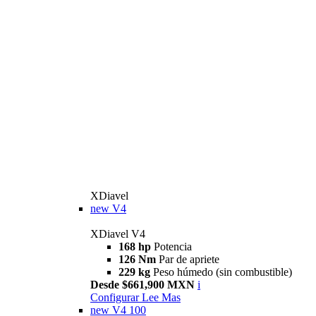
XDiavel
new
V4
XDiavel V4
168 hp
Potencia
126 Nm
Par de apriete
229 kg
Peso húmedo (sin combustible)
Desde $661,900 MXN
i
Configurar
Lee Mas
new
V4 100