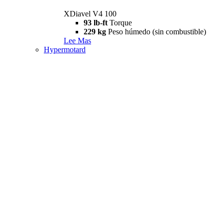
XDiavel V4 100
93 lb-ft
Torque
229 kg
Peso húmedo (sin combustible)
Lee Mas
Hypermotard