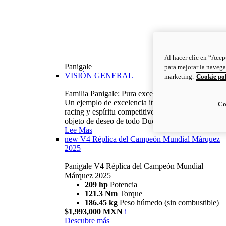
Al hacer clic en “Acep
Panigale
para mejorar la navega
VISIÓN GENERAL
marketing.
Cookie po
Familia Panigale: Pura excelencia italiana.
Un ejemplo de excelencia italiana, con ADN
Co
racing y espíritu competitivo: la Panigale es el
objeto de deseo de todo Ducatista.
Lee Mas
new
V4 Réplica del Campeón Mundial Márquez
2025
Panigale V4 Réplica del Campeón Mundial
Márquez 2025
209 hp
Potencia
121.3 Nm
Torque
186.45 kg
Peso húmedo (sin combustible)
$1,993,000 MXN
i
Descubre más