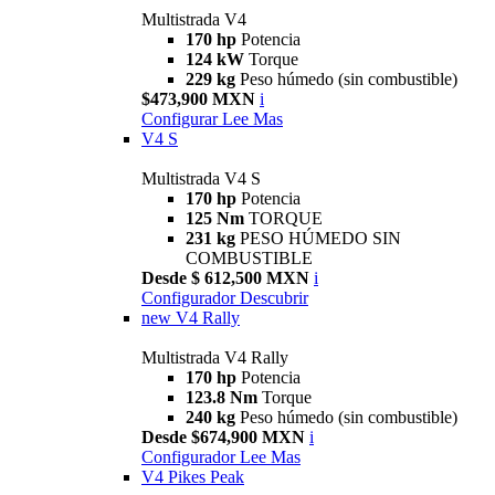
Multistrada V4
170 hp
Potencia
124 kW
Torque
229 kg
Peso húmedo (sin combustible)
$473,900 MXN
i
Configurar
Lee Mas
V4 S
Multistrada V4 S
170 hp
Potencia
125 Nm
TORQUE
231 kg
PESO HÚMEDO SIN
COMBUSTIBLE
Desde $ 612,500 MXN
i
Configurador
Descubrir
new
V4 Rally
Multistrada V4 Rally
170 hp
Potencia
123.8 Nm
Torque
240 kg
Peso húmedo (sin combustible)
Desde $674,900 MXN
i
Configurador
Lee Mas
V4 Pikes Peak