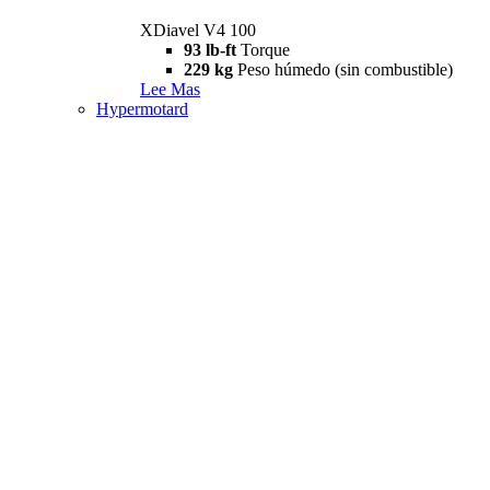
XDiavel V4 100
93 lb-ft
Torque
229 kg
Peso húmedo (sin combustible)
Lee Mas
Hypermotard