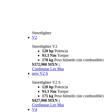
Streetfighter
V2
Streetfighter V2
120 hp
Potencia
93.3 Nm
Torque
178 kg
Peso húmedo (sin combustible)
$372,900 MXN
i
Configurar
Lee Mas
new
V2 S
Streetfighter V2 S
120 hp
Potencia
93.3 Nm
Torque
175 kg
Peso húmedo (sin combustible)
$427,900 MXN
i
Configurar
Lee Mas
V4