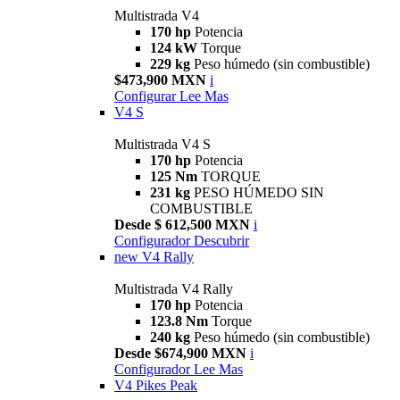
Multistrada V4
170 hp
Potencia
124 kW
Torque
229 kg
Peso húmedo (sin combustible)
$473,900 MXN
i
Configurar
Lee Mas
V4 S
Multistrada V4 S
170 hp
Potencia
125 Nm
TORQUE
231 kg
PESO HÚMEDO SIN
COMBUSTIBLE
Desde $ 612,500 MXN
i
Configurador
Descubrir
new
V4 Rally
Multistrada V4 Rally
170 hp
Potencia
123.8 Nm
Torque
240 kg
Peso húmedo (sin combustible)
Desde $674,900 MXN
i
Configurador
Lee Mas
V4 Pikes Peak