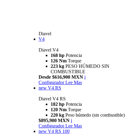
Diavel
V4
Diavel V4
168 hp
Potencia
126 Nm
Torque
223 kg
PESO HÚMEDO SIN
COMBUSTIBLE
Desde $616,900 MXN
i
Configurador
Lee Mas
new
V4 RS
Diavel V4 RS
182 hp
Potencia
120 Nm
Torque
220 kg
Peso húmedo (sin combustible)
$895,900 MXN
i
Configurador
Lee Mas
new
V4 RS 100