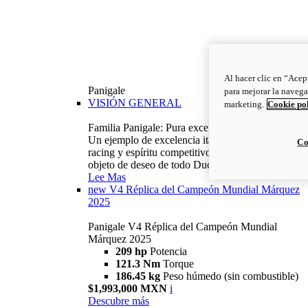
Al hacer clic en “Acep
Panigale
para mejorar la navega
VISIÓN GENERAL
marketing.
Cookie po
Familia Panigale: Pura excelencia italiana.
Un ejemplo de excelencia italiana, con ADN
Co
racing y espíritu competitivo: la Panigale es el
objeto de deseo de todo Ducatista.
Lee Mas
new
V4 Réplica del Campeón Mundial Márquez
2025
Panigale V4 Réplica del Campeón Mundial
Márquez 2025
209 hp
Potencia
121.3 Nm
Torque
186.45 kg
Peso húmedo (sin combustible)
$1,993,000 MXN
i
Descubre más