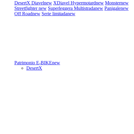
DesertX
Diavel
new
XDiavel
Hypermotard
new
Monster
new
Streetfighter
new
Superleggera
Multistrada
new
Panigale
new
Off Road
new
Serie limitada
new
Patrimonio
E-BIKE
new
DesertX