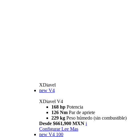
XDiavel
new
V4
XDiavel V4
168 hp
Potencia
126 Nm
Par de apriete
229 kg
Peso húmedo (sin combustible)
Desde $661,900 MXN
i
Configurar
Lee Mas
new
V4 100