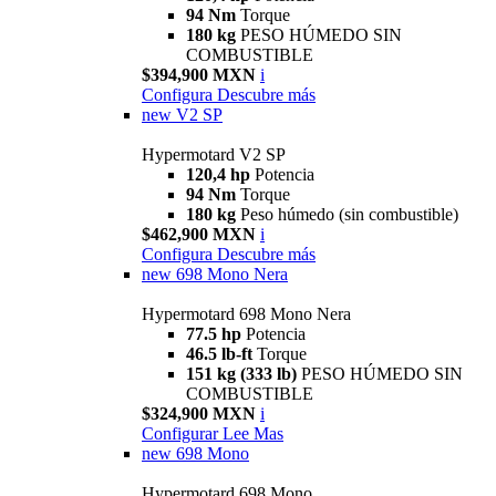
94 Nm
Torque
180 kg
PESO HÚMEDO SIN
COMBUSTIBLE
$394,900 MXN
i
Configura
Descubre más
new
V2 SP
Hypermotard V2 SP
120,4 hp
Potencia
94 Nm
Torque
180 kg
Peso húmedo (sin combustible)
$462,900 MXN
i
Configura
Descubre más
new
698 Mono Nera
Hypermotard 698 Mono Nera
77.5 hp
Potencia
46.5 lb-ft
Torque
151 kg (333 lb)
PESO HÚMEDO SIN
COMBUSTIBLE
$324,900 MXN
i
Configurar
Lee Mas
new
698 Mono
Hypermotard 698 Mono