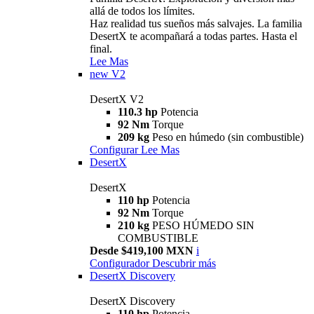
allá de todos los límites.
Haz realidad tus sueños más salvajes. La familia
DesertX te acompañará a todas partes. Hasta el
final.
Lee Mas
new
V2
DesertX V2
110.3 hp
Potencia
92 Nm
Torque
209 kg
Peso en húmedo (sin combustible)
Configurar
Lee Mas
DesertX
DesertX
110 hp
Potencia
92 Nm
Torque
210 kg
PESO HÚMEDO SIN
COMBUSTIBLE
Desde $419,100 MXN
i
Configurador
Descubrir más
DesertX Discovery
DesertX Discovery
110 hp
Potencia