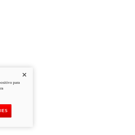
positivo para
ara
IES