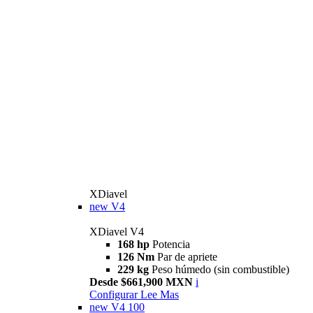
XDiavel
new
V4
XDiavel V4
168 hp
Potencia
126 Nm
Par de apriete
229 kg
Peso húmedo (sin combustible)
Desde $661,900 MXN
i
Configurar
Lee Mas
new
V4 100