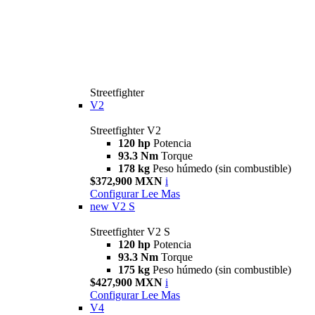
Streetfighter
V2
Streetfighter V2
120 hp
Potencia
93.3 Nm
Torque
178 kg
Peso húmedo (sin combustible)
$372,900 MXN
i
Configurar
Lee Mas
new
V2 S
Streetfighter V2 S
120 hp
Potencia
93.3 Nm
Torque
175 kg
Peso húmedo (sin combustible)
$427,900 MXN
i
Configurar
Lee Mas
V4