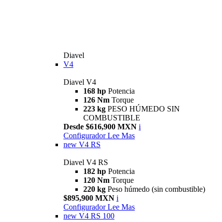
Diavel
V4
Diavel V4
168 hp
Potencia
126 Nm
Torque
223 kg
PESO HÚMEDO SIN
COMBUSTIBLE
Desde $616,900 MXN
i
Configurador
Lee Mas
new
V4 RS
Diavel V4 RS
182 hp
Potencia
120 Nm
Torque
220 kg
Peso húmedo (sin combustible)
$895,900 MXN
i
Configurador
Lee Mas
new
V4 RS 100