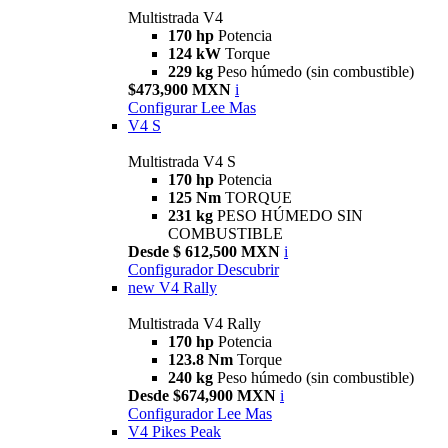
Multistrada V4
170 hp
Potencia
124 kW
Torque
229 kg
Peso húmedo (sin combustible)
$473,900 MXN
i
Configurar
Lee Mas
V4 S
Multistrada V4 S
170 hp
Potencia
125 Nm
TORQUE
231 kg
PESO HÚMEDO SIN
COMBUSTIBLE
Desde $ 612,500 MXN
i
Configurador
Descubrir
new
V4 Rally
Multistrada V4 Rally
170 hp
Potencia
123.8 Nm
Torque
240 kg
Peso húmedo (sin combustible)
Desde $674,900 MXN
i
Configurador
Lee Mas
V4 Pikes Peak