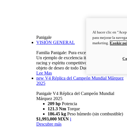
Al hacer clic en “Acep
Panigale
para mejorar la navega
VISIÓN GENERAL
marketing.
Cookie po
Familia Panigale: Pura excelencia italiana.
Un ejemplo de excelencia italiana, con ADN
Co
racing y espíritu competitivo: la Panigale es el
objeto de deseo de todo Ducatista.
Lee Mas
new
V4 Réplica del Campeón Mundial Márquez
2025
Panigale V4 Réplica del Campeón Mundial
Márquez 2025
209 hp
Potencia
121.3 Nm
Torque
186.45 kg
Peso húmedo (sin combustible)
$1,993,000 MXN
i
Descubre más