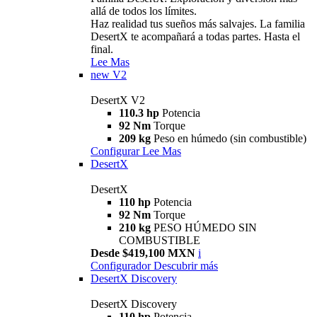
allá de todos los límites.
Haz realidad tus sueños más salvajes. La familia
DesertX te acompañará a todas partes. Hasta el
final.
Lee Mas
new
V2
DesertX V2
110.3 hp
Potencia
92 Nm
Torque
209 kg
Peso en húmedo (sin combustible)
Configurar
Lee Mas
DesertX
DesertX
110 hp
Potencia
92 Nm
Torque
210 kg
PESO HÚMEDO SIN
COMBUSTIBLE
Desde $419,100 MXN
i
Configurador
Descubrir más
DesertX Discovery
DesertX Discovery
110 hp
Potencia