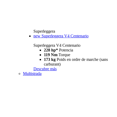
Superleggera
new
Superleggera V4 Centenario
Superleggera V4 Centenario
228 hp*
Potencia
119 Nm
Torque
173 kg
Poids en ordre de marche (sans
carburant)
Descubre más
Multistrada