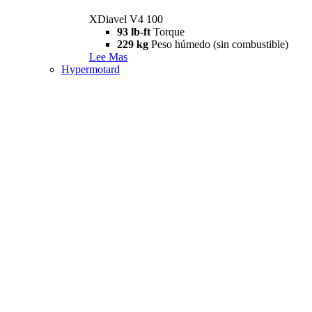
XDiavel V4 100
93 lb-ft
Torque
229 kg
Peso húmedo (sin combustible)
Lee Mas
Hypermotard