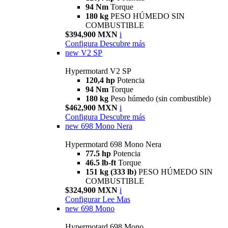
94 Nm
Torque
180 kg
PESO HÚMEDO SIN
COMBUSTIBLE
$394,900 MXN
i
Configura
Descubre más
new
V2 SP
Hypermotard V2 SP
120,4 hp
Potencia
94 Nm
Torque
180 kg
Peso húmedo (sin combustible)
$462,900 MXN
i
Configura
Descubre más
new
698 Mono Nera
Hypermotard 698 Mono Nera
77.5 hp
Potencia
46.5 lb-ft
Torque
151 kg (333 lb)
PESO HÚMEDO SIN
COMBUSTIBLE
$324,900 MXN
i
Configurar
Lee Mas
new
698 Mono
Hypermotard 698 Mono