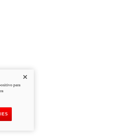
positivo para
ara
IES