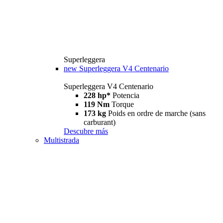
Superleggera
new
Superleggera V4 Centenario
Superleggera V4 Centenario
228 hp*
Potencia
119 Nm
Torque
173 kg
Poids en ordre de marche (sans
carburant)
Descubre más
Multistrada