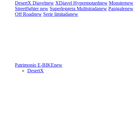
DesertX
Diavel
new
XDiavel
Hypermotard
new
Monster
new
Streetfighter
new
Superleggera
Multistrada
new
Panigale
new
Off Road
new
Serie limitada
new
Patrimonio
E-BIKE
new
DesertX