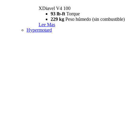
XDiavel V4 100
93 lb-ft
Torque
229 kg
Peso húmedo (sin combustible)
Lee Mas
Hypermotard