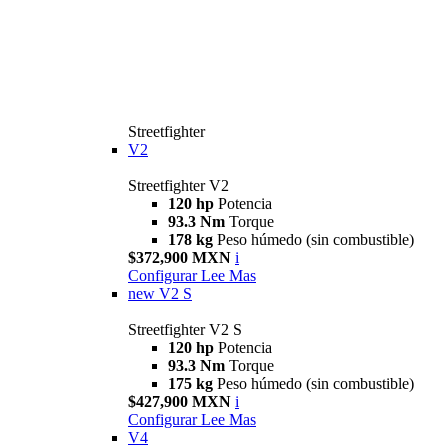
Streetfighter
V2
Streetfighter V2
120 hp
Potencia
93.3 Nm
Torque
178 kg
Peso húmedo (sin combustible)
$372,900 MXN
i
Configurar
Lee Mas
new
V2 S
Streetfighter V2 S
120 hp
Potencia
93.3 Nm
Torque
175 kg
Peso húmedo (sin combustible)
$427,900 MXN
i
Configurar
Lee Mas
V4