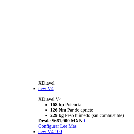
XDiavel
new
V4
XDiavel V4
168 hp
Potencia
126 Nm
Par de apriete
229 kg
Peso húmedo (sin combustible)
Desde $661,900 MXN
i
Configurar
Lee Mas
new
V4 100