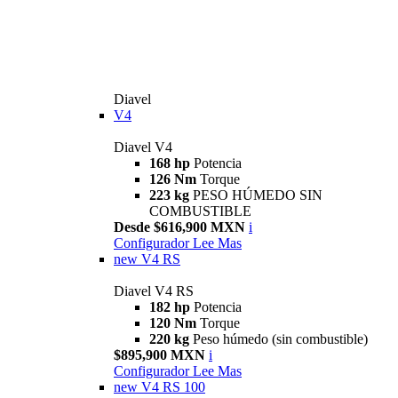
Diavel
V4
Diavel V4
168 hp
Potencia
126 Nm
Torque
223 kg
PESO HÚMEDO SIN
COMBUSTIBLE
Desde $616,900 MXN
i
Configurador
Lee Mas
new
V4 RS
Diavel V4 RS
182 hp
Potencia
120 Nm
Torque
220 kg
Peso húmedo (sin combustible)
$895,900 MXN
i
Configurador
Lee Mas
new
V4 RS 100