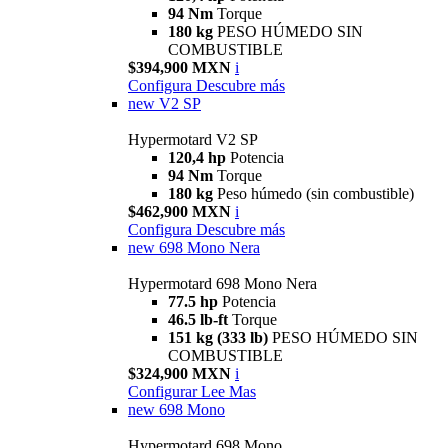
94 Nm
Torque
180 kg
PESO HÚMEDO SIN
COMBUSTIBLE
$394,900 MXN
i
Configura
Descubre más
new
V2 SP
Hypermotard V2 SP
120,4 hp
Potencia
94 Nm
Torque
180 kg
Peso húmedo (sin combustible)
$462,900 MXN
i
Configura
Descubre más
new
698 Mono Nera
Hypermotard 698 Mono Nera
77.5 hp
Potencia
46.5 lb-ft
Torque
151 kg (333 lb)
PESO HÚMEDO SIN
COMBUSTIBLE
$324,900 MXN
i
Configurar
Lee Mas
new
698 Mono
Hypermotard 698 Mono