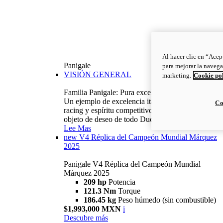
Al hacer clic en “Acep
Panigale
para mejorar la navega
VISIÓN GENERAL
marketing.
Cookie po
Familia Panigale: Pura excelencia italiana.
Un ejemplo de excelencia italiana, con ADN
Co
racing y espíritu competitivo: la Panigale es el
objeto de deseo de todo Ducatista.
Lee Mas
new
V4 Réplica del Campeón Mundial Márquez
2025
Panigale V4 Réplica del Campeón Mundial
Márquez 2025
209 hp
Potencia
121.3 Nm
Torque
186.45 kg
Peso húmedo (sin combustible)
$1,993,000 MXN
i
Descubre más