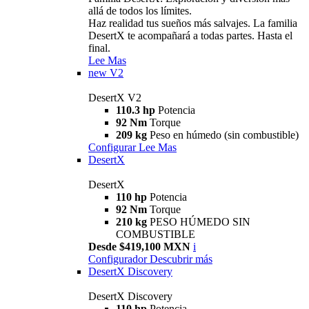
allá de todos los límites.
Haz realidad tus sueños más salvajes. La familia
DesertX te acompañará a todas partes. Hasta el
final.
Lee Mas
new
V2
DesertX V2
110.3 hp
Potencia
92 Nm
Torque
209 kg
Peso en húmedo (sin combustible)
Configurar
Lee Mas
DesertX
DesertX
110 hp
Potencia
92 Nm
Torque
210 kg
PESO HÚMEDO SIN
COMBUSTIBLE
Desde $419,100 MXN
i
Configurador
Descubrir más
DesertX Discovery
DesertX Discovery
110 hp
Potencia