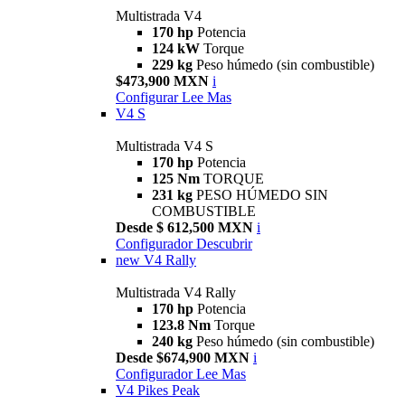
Multistrada V4
170 hp
Potencia
124 kW
Torque
229 kg
Peso húmedo (sin combustible)
$473,900 MXN
i
Configurar
Lee Mas
V4 S
Multistrada V4 S
170 hp
Potencia
125 Nm
TORQUE
231 kg
PESO HÚMEDO SIN
COMBUSTIBLE
Desde $ 612,500 MXN
i
Configurador
Descubrir
new
V4 Rally
Multistrada V4 Rally
170 hp
Potencia
123.8 Nm
Torque
240 kg
Peso húmedo (sin combustible)
Desde $674,900 MXN
i
Configurador
Lee Mas
V4 Pikes Peak