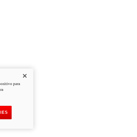
positivo para
ara
IES