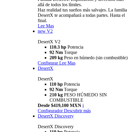
allá de todos los límites.
Haz realidad tus sueños más salvajes. La familia
DesertX te acompañará a todas partes. Hasta el
final.
Lee Mas
new
V2
DesertX V2
110.3 hp
Potencia
92 Nm
Torque
209 kg
Peso en húmedo (sin combustible)
Configurar
Lee Mas
DesertX
DesertX
110 hp
Potencia
92 Nm
Torque
210 kg
PESO HÚMEDO SIN
COMBUSTIBLE
Desde $419,100 MXN
i
Configurador
Descubrir más
DesertX Discovery
DesertX Discovery
110 hp
Potencia