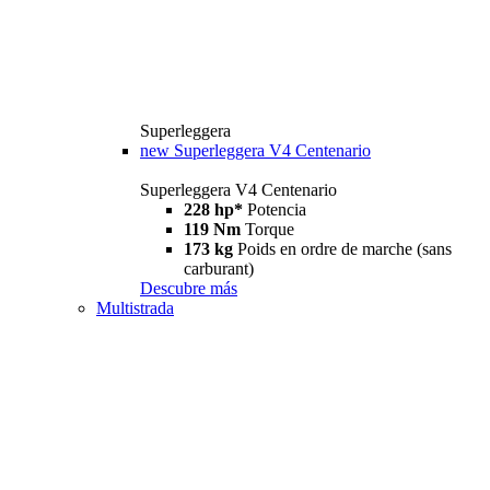
Superleggera
new
Superleggera V4 Centenario
Superleggera V4 Centenario
228 hp*
Potencia
119 Nm
Torque
173 kg
Poids en ordre de marche (sans
carburant)
Descubre más
Multistrada