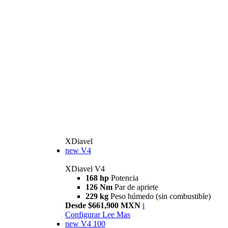
XDiavel
new
V4
XDiavel V4
168 hp
Potencia
126 Nm
Par de apriete
229 kg
Peso húmedo (sin combustible)
Desde $661,900 MXN
i
Configurar
Lee Mas
new
V4 100