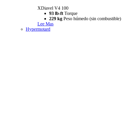
XDiavel V4 100
93 lb-ft
Torque
229 kg
Peso húmedo (sin combustible)
Lee Mas
Hypermotard