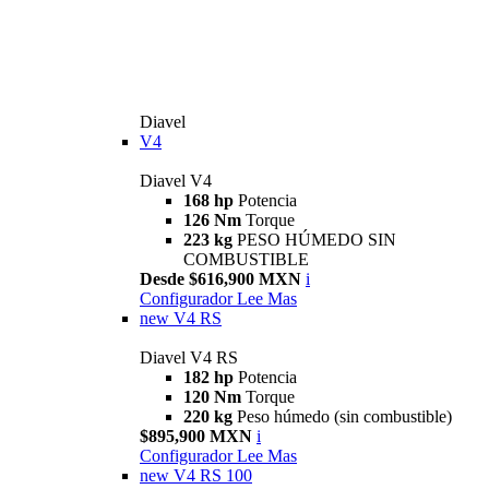
Diavel
V4
Diavel V4
168 hp
Potencia
126 Nm
Torque
223 kg
PESO HÚMEDO SIN
COMBUSTIBLE
Desde $616,900 MXN
i
Configurador
Lee Mas
new
V4 RS
Diavel V4 RS
182 hp
Potencia
120 Nm
Torque
220 kg
Peso húmedo (sin combustible)
$895,900 MXN
i
Configurador
Lee Mas
new
V4 RS 100