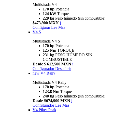
Multistrada V4
170 hp
Potencia
124 kW
Torque
229 kg
Peso húmedo (sin combustible)
$473,900 MXN
i
Configurar
Lee Mas
V4 S
Multistrada V4 S
170 hp
Potencia
125 Nm
TORQUE
231 kg
PESO HÚMEDO SIN
COMBUSTIBLE
Desde $ 612,500 MXN
i
Configurador
Descubrir
new
V4 Rally
Multistrada V4 Rally
170 hp
Potencia
123.8 Nm
Torque
240 kg
Peso húmedo (sin combustible)
Desde $674,900 MXN
i
Configurador
Lee Mas
V4 Pikes Peak