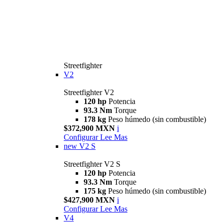
Streetfighter
V2
Streetfighter V2
120 hp
Potencia
93.3 Nm
Torque
178 kg
Peso húmedo (sin combustible)
$372,900 MXN
i
Configurar
Lee Mas
new
V2 S
Streetfighter V2 S
120 hp
Potencia
93.3 Nm
Torque
175 kg
Peso húmedo (sin combustible)
$427,900 MXN
i
Configurar
Lee Mas
V4