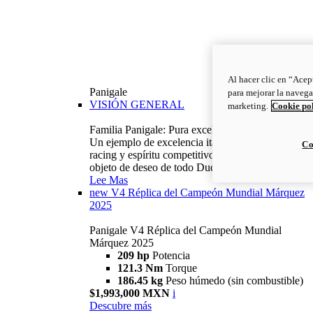
Al hacer clic en “Acep
Panigale
para mejorar la navega
VISIÓN GENERAL
marketing.
Cookie po
Familia Panigale: Pura excelencia italiana.
Un ejemplo de excelencia italiana, con ADN
Co
racing y espíritu competitivo: la Panigale es el
objeto de deseo de todo Ducatista.
Lee Mas
new
V4 Réplica del Campeón Mundial Márquez
2025
Panigale V4 Réplica del Campeón Mundial
Márquez 2025
209 hp
Potencia
121.3 Nm
Torque
186.45 kg
Peso húmedo (sin combustible)
$1,993,000 MXN
i
Descubre más