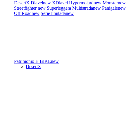
DesertX
Diavel
new
XDiavel
Hypermotard
new
Monster
new
Streetfighter
new
Superleggera
Multistrada
new
Panigale
new
Off Road
new
Serie limitada
new
Patrimonio
E-BIKE
new
DesertX