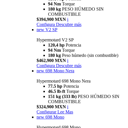
94 Nm
Torque
180 kg
PESO HÚMEDO SIN
COMBUSTIBLE
$394,900 MXN
i
Configura
Descubre más
new
V2 SP
Hypermotard V2 SP
120,4 hp
Potencia
94 Nm
Torque
180 kg
Peso húmedo (sin combustible)
$462,900 MXN
i
Configura
Descubre más
new
698 Mono Nera
Hypermotard 698 Mono Nera
77.5 hp
Potencia
46.5 lb-ft
Torque
151 kg (333 lb)
PESO HÚMEDO SIN
COMBUSTIBLE
$324,900 MXN
i
Configurar
Lee Mas
new
698 Mono
Hypermotard 698 Mono