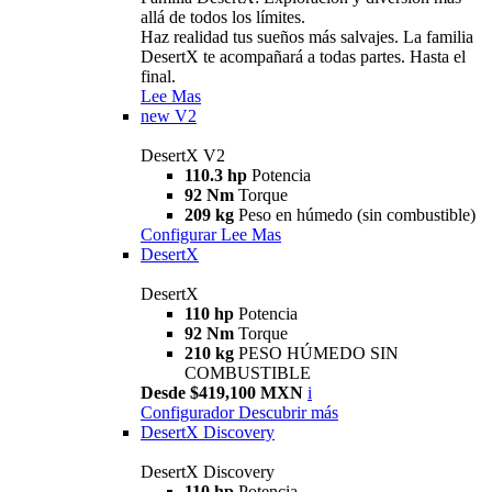
allá de todos los límites.
Haz realidad tus sueños más salvajes. La familia
DesertX te acompañará a todas partes. Hasta el
final.
Lee Mas
new
V2
DesertX V2
110.3 hp
Potencia
92 Nm
Torque
209 kg
Peso en húmedo (sin combustible)
Configurar
Lee Mas
DesertX
DesertX
110 hp
Potencia
92 Nm
Torque
210 kg
PESO HÚMEDO SIN
COMBUSTIBLE
Desde $419,100 MXN
i
Configurador
Descubrir más
DesertX Discovery
DesertX Discovery
110 hp
Potencia