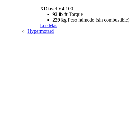
XDiavel V4 100
93 lb-ft
Torque
229 kg
Peso húmedo (sin combustible)
Lee Mas
Hypermotard