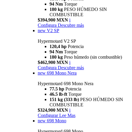
94 Nm
Torque
180 kg
PESO HÚMEDO SIN
COMBUSTIBLE
$394,900 MXN
i
Configura
Descubre más
new
V2 SP
Hypermotard V2 SP
120,4 hp
Potencia
94 Nm
Torque
180 kg
Peso húmedo (sin combustible)
$462,900 MXN
i
Configura
Descubre más
new
698 Mono Nera
Hypermotard 698 Mono Nera
77.5 hp
Potencia
46.5 lb-ft
Torque
151 kg (333 lb)
PESO HÚMEDO SIN
COMBUSTIBLE
$324,900 MXN
i
Configurar
Lee Mas
new
698 Mono
Hypermotard 698 Mono