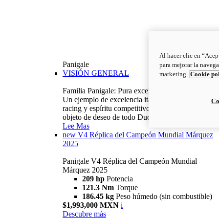
Al hacer clic en “Acep
Panigale
para mejorar la navega
VISIÓN GENERAL
marketing.
Cookie po
Familia Panigale: Pura excelencia italiana.
Un ejemplo de excelencia italiana, con ADN
Co
racing y espíritu competitivo: la Panigale es el
objeto de deseo de todo Ducatista.
Lee Mas
new
V4 Réplica del Campeón Mundial Márquez
2025
Panigale V4 Réplica del Campeón Mundial
Márquez 2025
209 hp
Potencia
121.3 Nm
Torque
186.45 kg
Peso húmedo (sin combustible)
$1,993,000 MXN
i
Descubre más