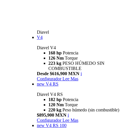
Diavel
V4
Diavel V4
168 hp
Potencia
126 Nm
Torque
223 kg
PESO HÚMEDO SIN
COMBUSTIBLE
Desde $616,900 MXN
i
Configurador
Lee Mas
new
V4 RS
Diavel V4 RS
182 hp
Potencia
120 Nm
Torque
220 kg
Peso húmedo (sin combustible)
$895,900 MXN
i
Configurador
Lee Mas
new
V4 RS 100