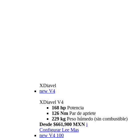
XDiavel
new
V4
XDiavel V4
168 hp
Potencia
126 Nm
Par de apriete
229 kg
Peso húmedo (sin combustible)
Desde $661,900 MXN
i
Configurar
Lee Mas
new
V4 100