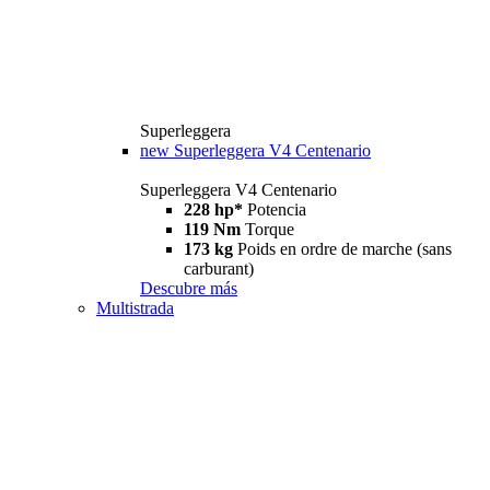
Superleggera
new
Superleggera V4 Centenario
Superleggera V4 Centenario
228 hp*
Potencia
119 Nm
Torque
173 kg
Poids en ordre de marche (sans
carburant)
Descubre más
Multistrada