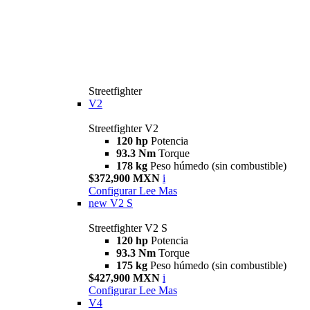
Streetfighter
V2
Streetfighter V2
120 hp
Potencia
93.3 Nm
Torque
178 kg
Peso húmedo (sin combustible)
$372,900 MXN
i
Configurar
Lee Mas
new
V2 S
Streetfighter V2 S
120 hp
Potencia
93.3 Nm
Torque
175 kg
Peso húmedo (sin combustible)
$427,900 MXN
i
Configurar
Lee Mas
V4