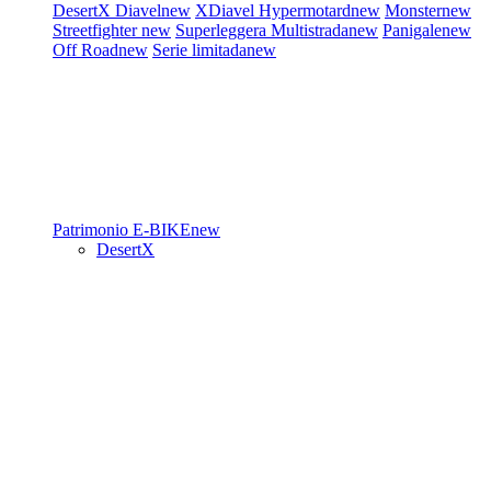
DesertX
Diavel
new
XDiavel
Hypermotard
new
Monster
new
Streetfighter
new
Superleggera
Multistrada
new
Panigale
new
Off Road
new
Serie limitada
new
Patrimonio
E-BIKE
new
DesertX