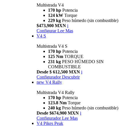
Multistrada V4
170 hp
Potencia
124 kW
Torque
229 kg
Peso húmedo (sin combustible)
$473,900 MXN
i
Configurar
Lee Mas
V4 S
Multistrada V4 S
170 hp
Potencia
125 Nm
TORQUE
231 kg
PESO HÚMEDO SIN
COMBUSTIBLE
Desde $ 612,500 MXN
i
Configurador
Descubrir
new
V4 Rally
Multistrada V4 Rally
170 hp
Potencia
123.8 Nm
Torque
240 kg
Peso húmedo (sin combustible)
Desde $674,900 MXN
i
Configurador
Lee Mas
V4 Pikes Peak