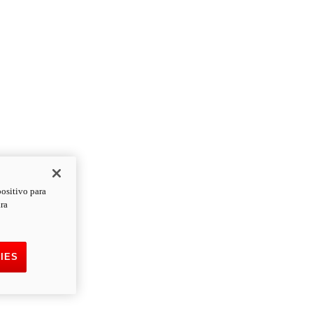
positivo para
ara
IES