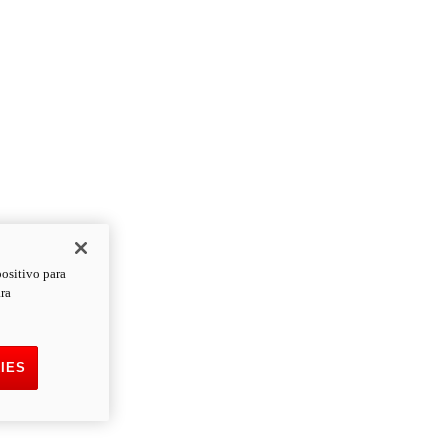
positivo para
ara
IES