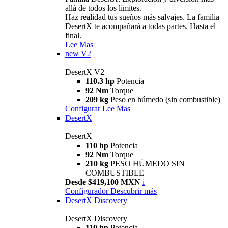
allá de todos los límites.
Haz realidad tus sueños más salvajes. La familia
DesertX te acompañará a todas partes. Hasta el
final.
Lee Mas
new
V2
DesertX V2
110.3 hp
Potencia
92 Nm
Torque
209 kg
Peso en húmedo (sin combustible)
Configurar
Lee Mas
DesertX
DesertX
110 hp
Potencia
92 Nm
Torque
210 kg
PESO HÚMEDO SIN
COMBUSTIBLE
Desde $419,100 MXN
i
Configurador
Descubrir más
DesertX Discovery
DesertX Discovery
110 hp
Potencia