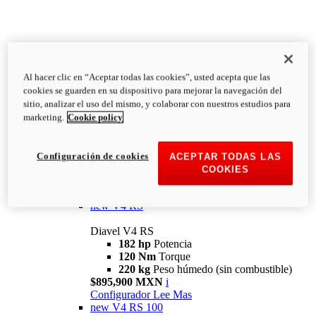
Al hacer clic en “Aceptar todas las cookies”, usted acepta que las
Diavel
cookies se guarden en su dispositivo para mejorar la navegación del
V4
sitio, analizar el uso del mismo, y colaborar con nuestros estudios para
Diavel V4
marketing.
Cookie policy
168 hp
Potencia
126 Nm
Torque
223 kg
PESO HÚMEDO SIN
Configuración de cookies
ACEPTAR TODAS LAS
COMBUSTIBLE
COOKIES
Desde $616,900 MXN
i
Configurador
Lee Mas
new
V4 RS
Diavel V4 RS
182 hp
Potencia
120 Nm
Torque
220 kg
Peso húmedo (sin combustible)
$895,900 MXN
i
Configurador
Lee Mas
new
V4 RS 100