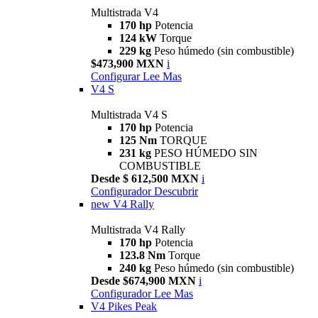
Multistrada V4
170 hp
Potencia
124 kW
Torque
229 kg
Peso húmedo (sin combustible)
$473,900 MXN
i
Configurar
Lee Mas
V4 S
Multistrada V4 S
170 hp
Potencia
125 Nm
TORQUE
231 kg
PESO HÚMEDO SIN
COMBUSTIBLE
Desde $ 612,500 MXN
i
Configurador
Descubrir
new
V4 Rally
Multistrada V4 Rally
170 hp
Potencia
123.8 Nm
Torque
240 kg
Peso húmedo (sin combustible)
Desde $674,900 MXN
i
Configurador
Lee Mas
V4 Pikes Peak