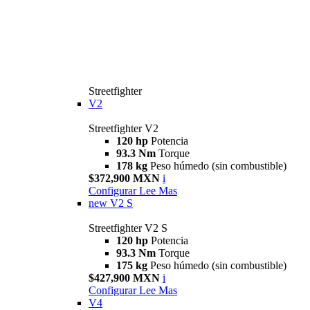
Streetfighter
V2
Streetfighter V2
120 hp
Potencia
93.3 Nm
Torque
178 kg
Peso húmedo (sin combustible)
$372,900 MXN
i
Configurar
Lee Mas
new
V2 S
Streetfighter V2 S
120 hp
Potencia
93.3 Nm
Torque
175 kg
Peso húmedo (sin combustible)
$427,900 MXN
i
Configurar
Lee Mas
V4