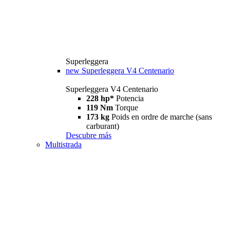
Superleggera
new
Superleggera V4 Centenario
Superleggera V4 Centenario
228 hp*
Potencia
119 Nm
Torque
173 kg
Poids en ordre de marche (sans
carburant)
Descubre más
Multistrada