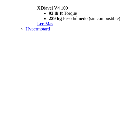
XDiavel V4 100
93 lb-ft
Torque
229 kg
Peso húmedo (sin combustible)
Lee Mas
Hypermotard