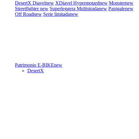
DesertX
Diavel
new
XDiavel
Hypermotard
new
Monster
new
Streetfighter
new
Superleggera
Multistrada
new
Panigale
new
Off Road
new
Serie limitada
new
Patrimonio
E-BIKE
new
DesertX