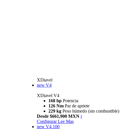
XDiavel
new
V4
XDiavel V4
168 hp
Potencia
126 Nm
Par de apriete
229 kg
Peso húmedo (sin combustible)
Desde $661,900 MXN
i
Configurar
Lee Mas
new
V4 100