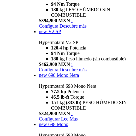
94 Nm
Torque
180 kg
PESO HÚMEDO SIN
COMBUSTIBLE
$394,900 MXN
i
Configura
Descubre más
new
V2 SP
Hypermotard V2 SP
120,4 hp
Potencia
94 Nm
Torque
180 kg
Peso húmedo (sin combustible)
$462,900 MXN
i
Configura
Descubre más
new
698 Mono Nera
Hypermotard 698 Mono Nera
77.5 hp
Potencia
46.5 lb-ft
Torque
151 kg (333 lb)
PESO HÚMEDO SIN
COMBUSTIBLE
$324,900 MXN
i
Configurar
Lee Mas
new
698 Mono
Hypermotard 698 Mono