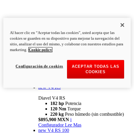
Al hacer clic en “Aceptar todas las cookies”, usted acepta que las
Diavel
cookies se guarden en su dispositivo para mejorar la navegación del
V4
sitio, analizar el uso del mismo, y colaborar con nuestros estudios para
Diavel V4
marketing.
Cookie policy
168 hp
Potencia
126 Nm
Torque
223 kg
PESO HÚMEDO SIN
Configuración de cookies
ACEPTAR TODAS LAS
COMBUSTIBLE
COOKIES
Desde $616,900 MXN
i
Configurador
Lee Mas
new
V4 RS
Diavel V4 RS
182 hp
Potencia
120 Nm
Torque
220 kg
Peso húmedo (sin combustible)
$895,900 MXN
i
Configurador
Lee Mas
new
V4 RS 100