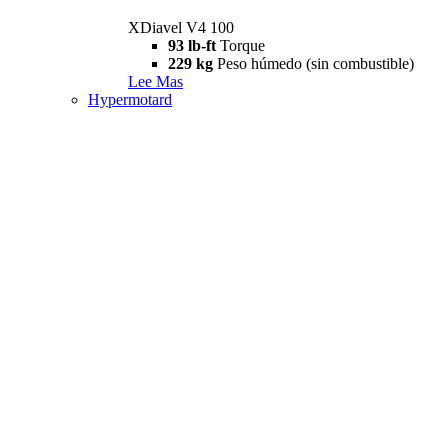
XDiavel V4 100
93 lb-ft
Torque
229 kg
Peso húmedo (sin combustible)
Lee Mas
Hypermotard