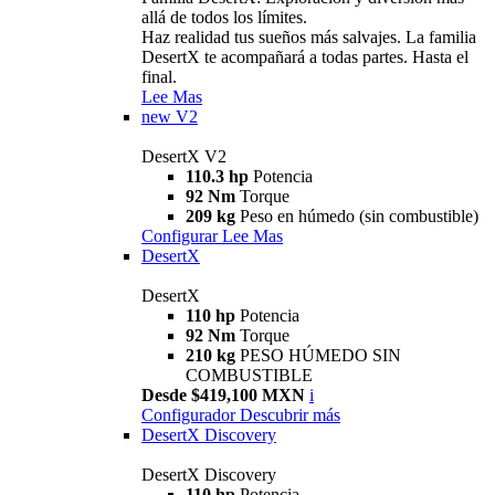
allá de todos los límites.
Haz realidad tus sueños más salvajes. La familia
DesertX te acompañará a todas partes. Hasta el
final.
Lee Mas
new
V2
DesertX V2
110.3 hp
Potencia
92 Nm
Torque
209 kg
Peso en húmedo (sin combustible)
Configurar
Lee Mas
DesertX
DesertX
110 hp
Potencia
92 Nm
Torque
210 kg
PESO HÚMEDO SIN
COMBUSTIBLE
Desde $419,100 MXN
i
Configurador
Descubrir más
DesertX Discovery
DesertX Discovery
110 hp
Potencia