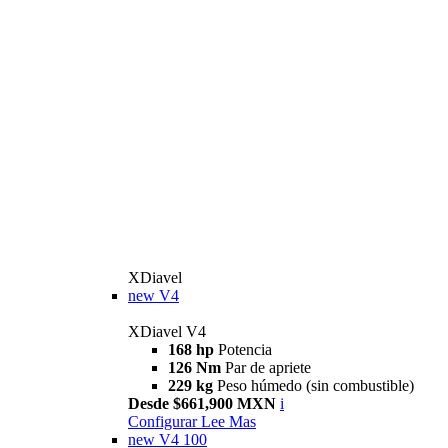
XDiavel
new
V4
XDiavel V4
168 hp
Potencia
126 Nm
Par de apriete
229 kg
Peso húmedo (sin combustible)
Desde $661,900 MXN
i
Configurar
Lee Mas
new
V4 100