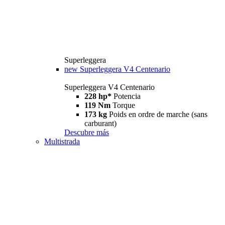
Superleggera
new
Superleggera V4 Centenario
Superleggera V4 Centenario
228 hp*
Potencia
119 Nm
Torque
173 kg
Poids en ordre de marche (sans
carburant)
Descubre más
Multistrada