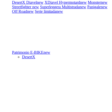
DesertX
Diavel
new
XDiavel
Hypermotard
new
Monster
new
Streetfighter
new
Superleggera
Multistrada
new
Panigale
new
Off Road
new
Serie limitada
new
Patrimonio
E-BIKE
new
DesertX