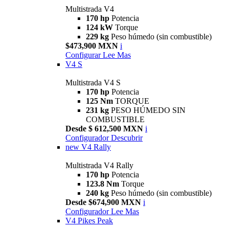
Multistrada V4
170 hp
Potencia
124 kW
Torque
229 kg
Peso húmedo (sin combustible)
$473,900 MXN
i
Configurar
Lee Mas
V4 S
Multistrada V4 S
170 hp
Potencia
125 Nm
TORQUE
231 kg
PESO HÚMEDO SIN
COMBUSTIBLE
Desde $ 612,500 MXN
i
Configurador
Descubrir
new
V4 Rally
Multistrada V4 Rally
170 hp
Potencia
123.8 Nm
Torque
240 kg
Peso húmedo (sin combustible)
Desde $674,900 MXN
i
Configurador
Lee Mas
V4 Pikes Peak