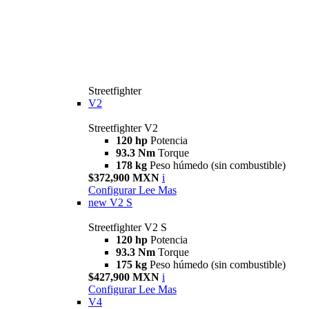
Streetfighter
V2
Streetfighter V2
120 hp
Potencia
93.3 Nm
Torque
178 kg
Peso húmedo (sin combustible)
$372,900 MXN
i
Configurar
Lee Mas
new
V2 S
Streetfighter V2 S
120 hp
Potencia
93.3 Nm
Torque
175 kg
Peso húmedo (sin combustible)
$427,900 MXN
i
Configurar
Lee Mas
V4