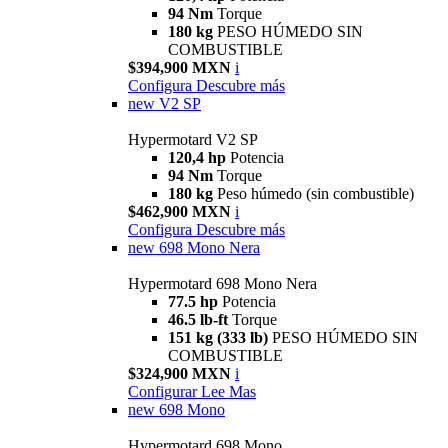
94 Nm
Torque
180 kg
PESO HÚMEDO SIN
COMBUSTIBLE
$394,900 MXN
i
Configura
Descubre más
new
V2 SP
Hypermotard V2 SP
120,4 hp
Potencia
94 Nm
Torque
180 kg
Peso húmedo (sin combustible)
$462,900 MXN
i
Configura
Descubre más
new
698 Mono Nera
Hypermotard 698 Mono Nera
77.5 hp
Potencia
46.5 lb-ft
Torque
151 kg (333 lb)
PESO HÚMEDO SIN
COMBUSTIBLE
$324,900 MXN
i
Configurar
Lee Mas
new
698 Mono
Hypermotard 698 Mono