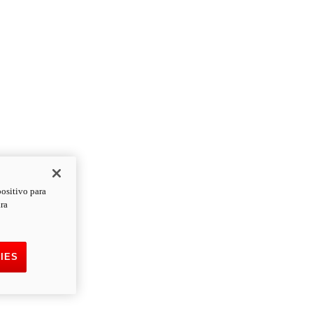
positivo para
ara
IES