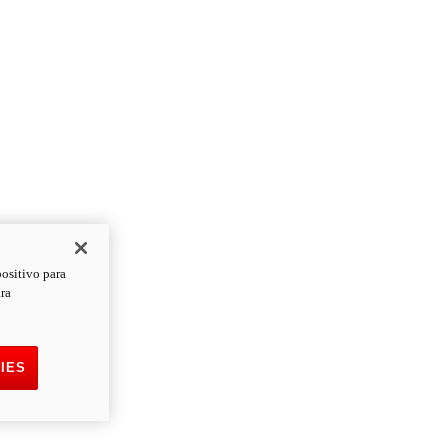
positivo para
ara
IES