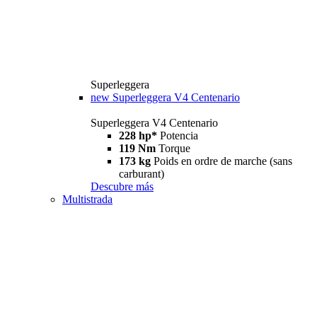
Superleggera
new
Superleggera V4 Centenario
Superleggera V4 Centenario
228 hp*
Potencia
119 Nm
Torque
173 kg
Poids en ordre de marche (sans
carburant)
Descubre más
Multistrada