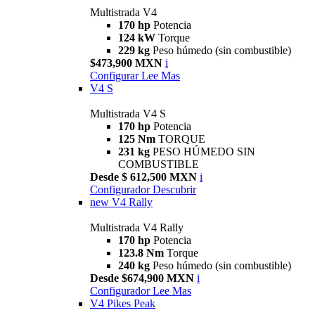
Multistrada V4
170 hp
Potencia
124 kW
Torque
229 kg
Peso húmedo (sin combustible)
$473,900 MXN
i
Configurar
Lee Mas
V4 S
Multistrada V4 S
170 hp
Potencia
125 Nm
TORQUE
231 kg
PESO HÚMEDO SIN
COMBUSTIBLE
Desde $ 612,500 MXN
i
Configurador
Descubrir
new
V4 Rally
Multistrada V4 Rally
170 hp
Potencia
123.8 Nm
Torque
240 kg
Peso húmedo (sin combustible)
Desde $674,900 MXN
i
Configurador
Lee Mas
V4 Pikes Peak