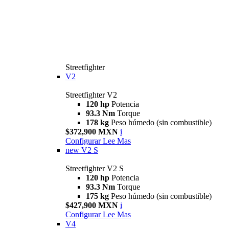
Streetfighter
V2
Streetfighter V2
120 hp
Potencia
93.3 Nm
Torque
178 kg
Peso húmedo (sin combustible)
$372,900 MXN
i
Configurar
Lee Mas
new
V2 S
Streetfighter V2 S
120 hp
Potencia
93.3 Nm
Torque
175 kg
Peso húmedo (sin combustible)
$427,900 MXN
i
Configurar
Lee Mas
V4