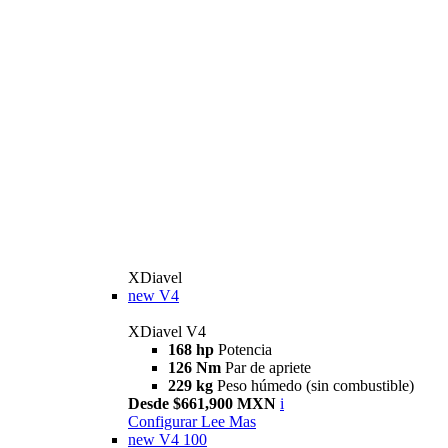
XDiavel
new
V4
XDiavel V4
168 hp
Potencia
126 Nm
Par de apriete
229 kg
Peso húmedo (sin combustible)
Desde $661,900 MXN
i
Configurar
Lee Mas
new
V4 100