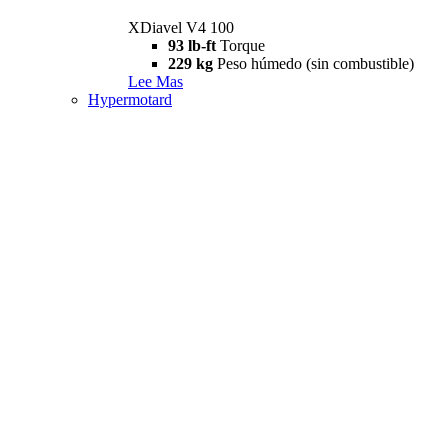
XDiavel V4 100
93 lb-ft
Torque
229 kg
Peso húmedo (sin combustible)
Lee Mas
Hypermotard