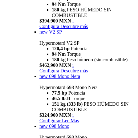
94 Nm
Torque
180 kg
PESO HÚMEDO SIN
COMBUSTIBLE
$394,900 MXN
i
Configura
Descubre más
new
V2 SP
Hypermotard V2 SP
120,4 hp
Potencia
94 Nm
Torque
180 kg
Peso húmedo (sin combustible)
$462,900 MXN
i
Configura
Descubre más
new
698 Mono Nera
Hypermotard 698 Mono Nera
77.5 hp
Potencia
46.5 lb-ft
Torque
151 kg (333 lb)
PESO HÚMEDO SIN
COMBUSTIBLE
$324,900 MXN
i
Configurar
Lee Mas
new
698 Mono
Hypermotard 698 Mono