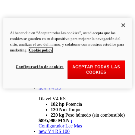
Al hacer clic en “Aceptar todas las cookies”, usted acepta que las
Diavel
cookies se guarden en su dispositivo para mejorar la navegación del
V4
sitio, analizar el uso del mismo, y colaborar con nuestros estudios para
Diavel V4
marketing.
Cookie policy
168 hp
Potencia
126 Nm
Torque
223 kg
PESO HÚMEDO SIN
Configuración de cookies
ACEPTAR TODAS LAS
COMBUSTIBLE
COOKIES
Desde $616,900 MXN
i
Configurador
Lee Mas
new
V4 RS
Diavel V4 RS
182 hp
Potencia
120 Nm
Torque
220 kg
Peso húmedo (sin combustible)
$895,900 MXN
i
Configurador
Lee Mas
new
V4 RS 100