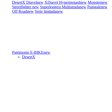
DesertX
Diavel
new
XDiavel
Hypermotard
new
Monster
new
Streetfighter
new
Superleggera
Multistrada
new
Panigale
new
Off Road
new
Serie limitada
new
Patrimonio
E-BIKE
new
DesertX