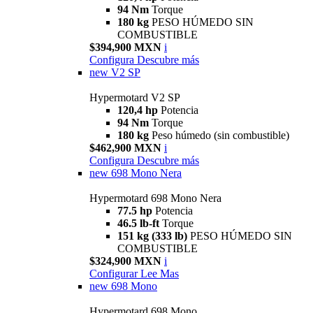
94 Nm
Torque
180 kg
PESO HÚMEDO SIN
COMBUSTIBLE
$394,900 MXN
i
Configura
Descubre más
new
V2 SP
Hypermotard V2 SP
120,4 hp
Potencia
94 Nm
Torque
180 kg
Peso húmedo (sin combustible)
$462,900 MXN
i
Configura
Descubre más
new
698 Mono Nera
Hypermotard 698 Mono Nera
77.5 hp
Potencia
46.5 lb-ft
Torque
151 kg (333 lb)
PESO HÚMEDO SIN
COMBUSTIBLE
$324,900 MXN
i
Configurar
Lee Mas
new
698 Mono
Hypermotard 698 Mono