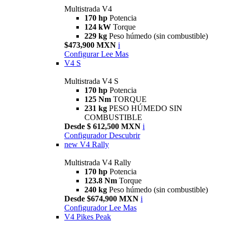
Multistrada V4
170 hp
Potencia
124 kW
Torque
229 kg
Peso húmedo (sin combustible)
$473,900 MXN
i
Configurar
Lee Mas
V4 S
Multistrada V4 S
170 hp
Potencia
125 Nm
TORQUE
231 kg
PESO HÚMEDO SIN
COMBUSTIBLE
Desde $ 612,500 MXN
i
Configurador
Descubrir
new
V4 Rally
Multistrada V4 Rally
170 hp
Potencia
123.8 Nm
Torque
240 kg
Peso húmedo (sin combustible)
Desde $674,900 MXN
i
Configurador
Lee Mas
V4 Pikes Peak