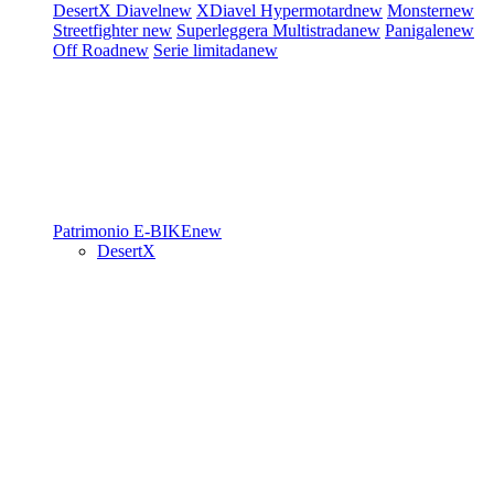
DesertX
Diavel
new
XDiavel
Hypermotard
new
Monster
new
Streetfighter
new
Superleggera
Multistrada
new
Panigale
new
Off Road
new
Serie limitada
new
Patrimonio
E-BIKE
new
DesertX