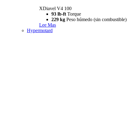
XDiavel V4 100
93 lb-ft
Torque
229 kg
Peso húmedo (sin combustible)
Lee Mas
Hypermotard