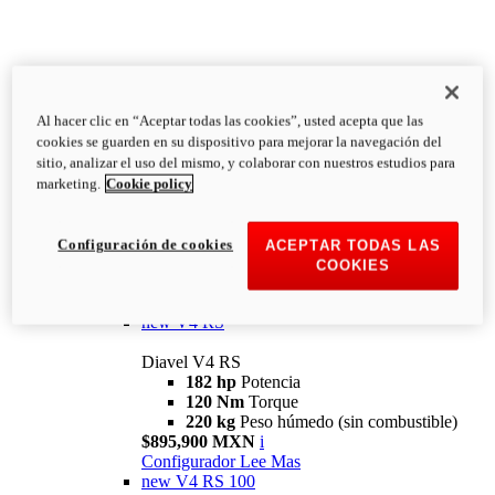
Al hacer clic en “Aceptar todas las cookies”, usted acepta que las
Diavel
cookies se guarden en su dispositivo para mejorar la navegación del
V4
sitio, analizar el uso del mismo, y colaborar con nuestros estudios para
Diavel V4
marketing.
Cookie policy
168 hp
Potencia
126 Nm
Torque
223 kg
PESO HÚMEDO SIN
Configuración de cookies
ACEPTAR TODAS LAS
COMBUSTIBLE
COOKIES
Desde $616,900 MXN
i
Configurador
Lee Mas
new
V4 RS
Diavel V4 RS
182 hp
Potencia
120 Nm
Torque
220 kg
Peso húmedo (sin combustible)
$895,900 MXN
i
Configurador
Lee Mas
new
V4 RS 100