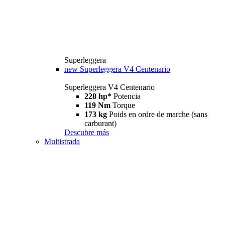
Superleggera
new
Superleggera V4 Centenario
Superleggera V4 Centenario
228 hp*
Potencia
119 Nm
Torque
173 kg
Poids en ordre de marche (sans
carburant)
Descubre más
Multistrada