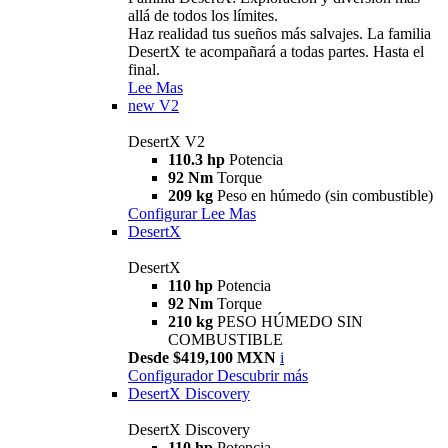
allá de todos los límites.
Haz realidad tus sueños más salvajes. La familia
DesertX te acompañará a todas partes. Hasta el
final.
Lee Mas
new
V2
DesertX V2
110.3 hp
Potencia
92 Nm
Torque
209 kg
Peso en húmedo (sin combustible)
Configurar
Lee Mas
DesertX
DesertX
110 hp
Potencia
92 Nm
Torque
210 kg
PESO HÚMEDO SIN
COMBUSTIBLE
Desde $419,100 MXN
i
Configurador
Descubrir más
DesertX Discovery
DesertX Discovery
110 hp
Potencia