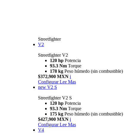
Streetfighter
V2
Streetfighter V2
120 hp
Potencia
93.3 Nm
Torque
178 kg
Peso húmedo (sin combustible)
$372,900 MXN
i
Configurar
Lee Mas
new
V2 S
Streetfighter V2 S
120 hp
Potencia
93.3 Nm
Torque
175 kg
Peso húmedo (sin combustible)
$427,900 MXN
i
Configurar
Lee Mas
V4