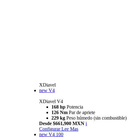
XDiavel
new
V4
XDiavel V4
168 hp
Potencia
126 Nm
Par de apriete
229 kg
Peso húmedo (sin combustible)
Desde $661,900 MXN
i
Configurar
Lee Mas
new
V4 100