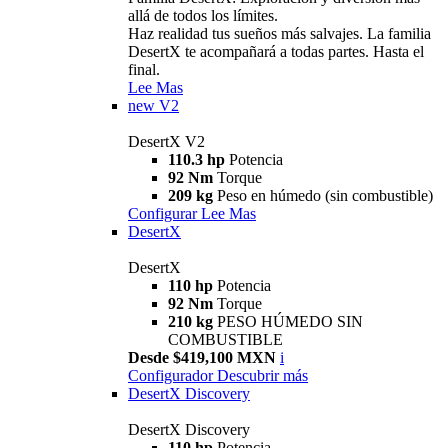
allá de todos los límites.
Haz realidad tus sueños más salvajes. La familia
DesertX te acompañará a todas partes. Hasta el
final.
Lee Mas
new
V2
DesertX V2
110.3 hp
Potencia
92 Nm
Torque
209 kg
Peso en húmedo (sin combustible)
Configurar
Lee Mas
DesertX
DesertX
110 hp
Potencia
92 Nm
Torque
210 kg
PESO HÚMEDO SIN
COMBUSTIBLE
Desde $419,100 MXN
i
Configurador
Descubrir más
DesertX Discovery
DesertX Discovery
110 hp
Potencia