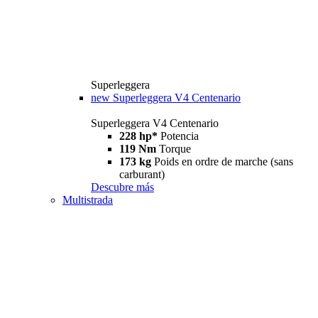
Superleggera
new
Superleggera V4 Centenario
Superleggera V4 Centenario
228 hp*
Potencia
119 Nm
Torque
173 kg
Poids en ordre de marche (sans
carburant)
Descubre más
Multistrada