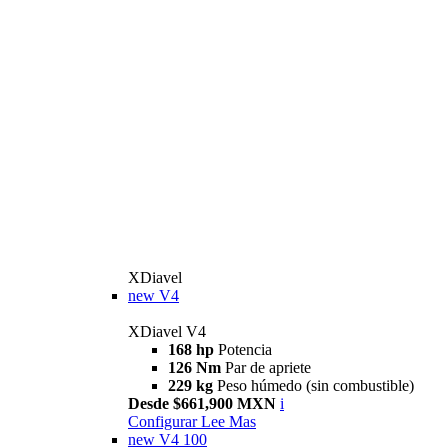
XDiavel
new
V4
XDiavel V4
168 hp
Potencia
126 Nm
Par de apriete
229 kg
Peso húmedo (sin combustible)
Desde $661,900 MXN
i
Configurar
Lee Mas
new
V4 100