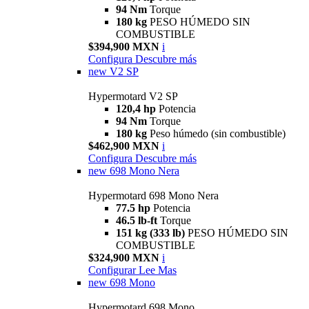
94 Nm
Torque
180 kg
PESO HÚMEDO SIN
COMBUSTIBLE
$394,900 MXN
i
Configura
Descubre más
new
V2 SP
Hypermotard V2 SP
120,4 hp
Potencia
94 Nm
Torque
180 kg
Peso húmedo (sin combustible)
$462,900 MXN
i
Configura
Descubre más
new
698 Mono Nera
Hypermotard 698 Mono Nera
77.5 hp
Potencia
46.5 lb-ft
Torque
151 kg (333 lb)
PESO HÚMEDO SIN
COMBUSTIBLE
$324,900 MXN
i
Configurar
Lee Mas
new
698 Mono
Hypermotard 698 Mono