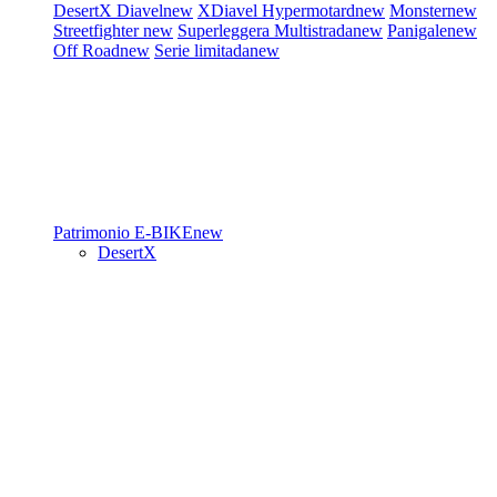
DesertX
Diavel
new
XDiavel
Hypermotard
new
Monster
new
Streetfighter
new
Superleggera
Multistrada
new
Panigale
new
Off Road
new
Serie limitada
new
Patrimonio
E-BIKE
new
DesertX