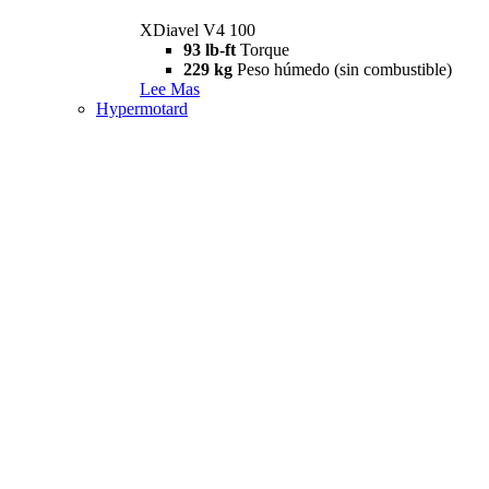
XDiavel V4 100
93 lb-ft
Torque
229 kg
Peso húmedo (sin combustible)
Lee Mas
Hypermotard