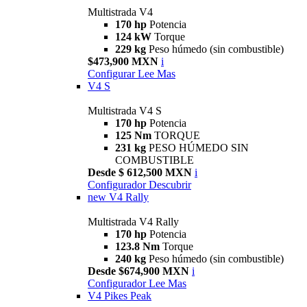
Multistrada V4
170 hp
Potencia
124 kW
Torque
229 kg
Peso húmedo (sin combustible)
$473,900 MXN
i
Configurar
Lee Mas
V4 S
Multistrada V4 S
170 hp
Potencia
125 Nm
TORQUE
231 kg
PESO HÚMEDO SIN
COMBUSTIBLE
Desde $ 612,500 MXN
i
Configurador
Descubrir
new
V4 Rally
Multistrada V4 Rally
170 hp
Potencia
123.8 Nm
Torque
240 kg
Peso húmedo (sin combustible)
Desde $674,900 MXN
i
Configurador
Lee Mas
V4 Pikes Peak