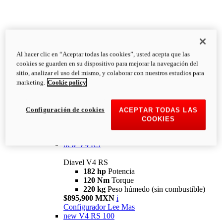
Al hacer clic en “Aceptar todas las cookies”, usted acepta que las
Diavel
cookies se guarden en su dispositivo para mejorar la navegación del
V4
sitio, analizar el uso del mismo, y colaborar con nuestros estudios para
Diavel V4
marketing.
Cookie policy
168 hp
Potencia
126 Nm
Torque
223 kg
PESO HÚMEDO SIN
Configuración de cookies
ACEPTAR TODAS LAS
COMBUSTIBLE
COOKIES
Desde $616,900 MXN
i
Configurador
Lee Mas
new
V4 RS
Diavel V4 RS
182 hp
Potencia
120 Nm
Torque
220 kg
Peso húmedo (sin combustible)
$895,900 MXN
i
Configurador
Lee Mas
new
V4 RS 100