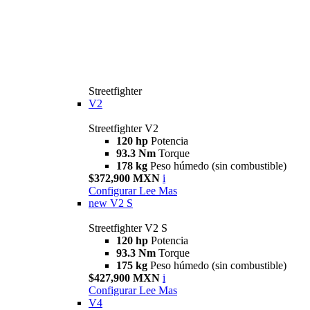
Streetfighter
V2
Streetfighter V2
120 hp
Potencia
93.3 Nm
Torque
178 kg
Peso húmedo (sin combustible)
$372,900 MXN
i
Configurar
Lee Mas
new
V2 S
Streetfighter V2 S
120 hp
Potencia
93.3 Nm
Torque
175 kg
Peso húmedo (sin combustible)
$427,900 MXN
i
Configurar
Lee Mas
V4