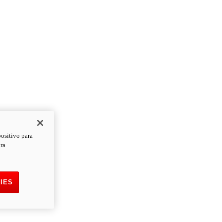
positivo para
ara
IES