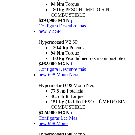
94 Nm
Torque
180 kg
PESO HÚMEDO SIN
COMBUSTIBLE
$394,900 MXN
i
Configura
Descubre más
new
V2 SP
Hypermotard V2 SP
120,4 hp
Potencia
94 Nm
Torque
180 kg
Peso húmedo (sin combustible)
$462,900 MXN
i
Configura
Descubre más
new
698 Mono Nera
Hypermotard 698 Mono Nera
77.5 hp
Potencia
46.5 lb-ft
Torque
151 kg (333 lb)
PESO HÚMEDO SIN
COMBUSTIBLE
$324,900 MXN
i
Configurar
Lee Mas
new
698 Mono
Hypermotard 698 Mono