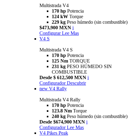
Multistrada V4
170 hp
Potencia
124 kW
Torque
229 kg
Peso húmedo (sin combustible)
$473,900 MXN
i
Configurar
Lee Mas
V4 S
Multistrada V4 S
170 hp
Potencia
125 Nm
TORQUE
231 kg
PESO HÚMEDO SIN
COMBUSTIBLE
Desde $ 612,500 MXN
i
Configurador
Descubrir
new
V4 Rally
Multistrada V4 Rally
170 hp
Potencia
123.8 Nm
Torque
240 kg
Peso húmedo (sin combustible)
Desde $674,900 MXN
i
Configurador
Lee Mas
V4 Pikes Peak