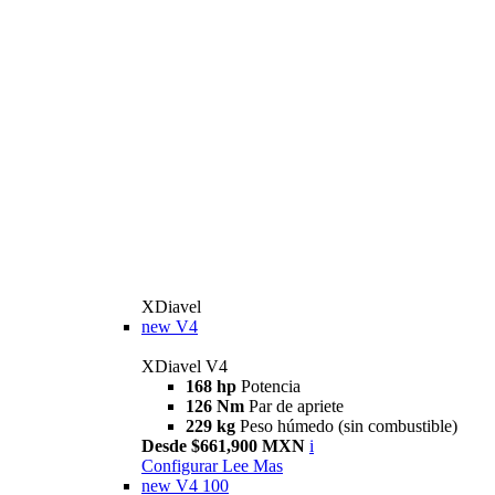
XDiavel
new
V4
XDiavel V4
168 hp
Potencia
126 Nm
Par de apriete
229 kg
Peso húmedo (sin combustible)
Desde $661,900 MXN
i
Configurar
Lee Mas
new
V4 100