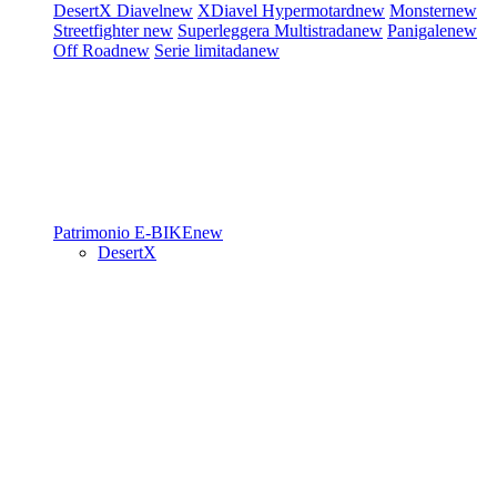
DesertX
Diavel
new
XDiavel
Hypermotard
new
Monster
new
Streetfighter
new
Superleggera
Multistrada
new
Panigale
new
Off Road
new
Serie limitada
new
Patrimonio
E-BIKE
new
DesertX