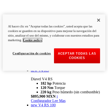
Al hacer clic en “Aceptar todas las cookies”, usted acepta que las
Diavel
cookies se guarden en su dispositivo para mejorar la navegación del
V4
sitio, analizar el uso del mismo, y colaborar con nuestros estudios para
Diavel V4
marketing.
Cookie policy
168 hp
Potencia
126 Nm
Torque
223 kg
PESO HÚMEDO SIN
Configuración de cookies
ACEPTAR TODAS LAS
COMBUSTIBLE
COOKIES
Desde $616,900 MXN
i
Configurador
Lee Mas
new
V4 RS
Diavel V4 RS
182 hp
Potencia
120 Nm
Torque
220 kg
Peso húmedo (sin combustible)
$895,900 MXN
i
Configurador
Lee Mas
new
V4 RS 100