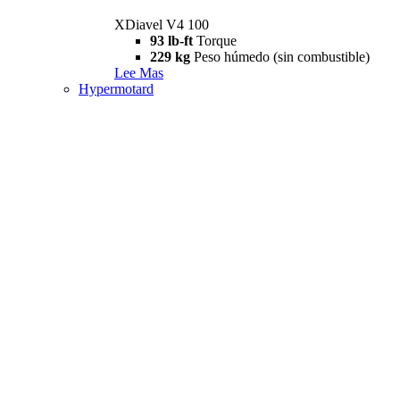
XDiavel V4 100
93 lb-ft
Torque
229 kg
Peso húmedo (sin combustible)
Lee Mas
Hypermotard