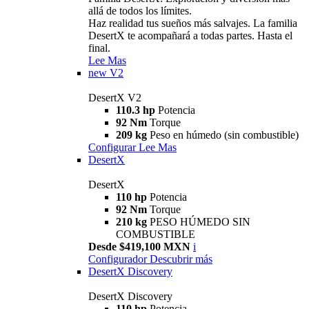
allá de todos los límites.
Haz realidad tus sueños más salvajes. La familia
DesertX te acompañará a todas partes. Hasta el
final.
Lee Mas
new
V2
DesertX V2
110.3 hp
Potencia
92 Nm
Torque
209 kg
Peso en húmedo (sin combustible)
Configurar
Lee Mas
DesertX
DesertX
110 hp
Potencia
92 Nm
Torque
210 kg
PESO HÚMEDO SIN
COMBUSTIBLE
Desde $419,100 MXN
i
Configurador
Descubrir más
DesertX Discovery
DesertX Discovery
110 hp
Potencia