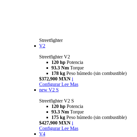
Streetfighter
V2
Streetfighter V2
120 hp
Potencia
93.3 Nm
Torque
178 kg
Peso húmedo (sin combustible)
$372,900 MXN
i
Configurar
Lee Mas
new
V2 S
Streetfighter V2 S
120 hp
Potencia
93.3 Nm
Torque
175 kg
Peso húmedo (sin combustible)
$427,900 MXN
i
Configurar
Lee Mas
V4