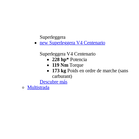
Superleggera
new
Superleggera V4 Centenario
Superleggera V4 Centenario
228 hp*
Potencia
119 Nm
Torque
173 kg
Poids en ordre de marche (sans
carburant)
Descubre más
Multistrada