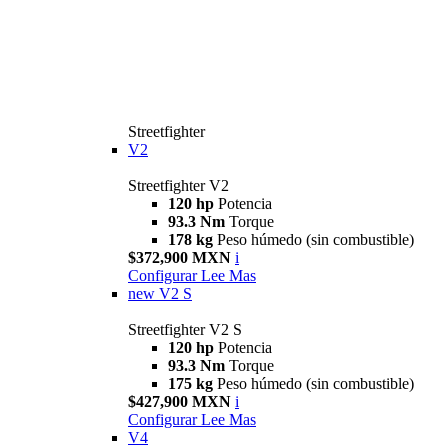
Streetfighter
V2
Streetfighter V2
120 hp
Potencia
93.3 Nm
Torque
178 kg
Peso húmedo (sin combustible)
$372,900 MXN
i
Configurar
Lee Mas
new
V2 S
Streetfighter V2 S
120 hp
Potencia
93.3 Nm
Torque
175 kg
Peso húmedo (sin combustible)
$427,900 MXN
i
Configurar
Lee Mas
V4