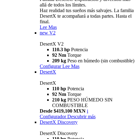
allá de todos los límites.
Haz realidad tus sueños más salvajes. La familia
DesertX te acompañará a todas partes. Hasta el
final.
Lee Mas
new
V2
DesertX V2
110.3 hp
Potencia
92 Nm
Torque
209 kg
Peso en húmedo (sin combustible)
Configurar
Lee Mas
DesertX
DesertX
110 hp
Potencia
92 Nm
Torque
210 kg
PESO HÚMEDO SIN
COMBUSTIBLE
Desde $419,100 MXN
i
Configurador
Descubrir más
DesertX Discovery
DesertX Discovery
110 hp
Potencia