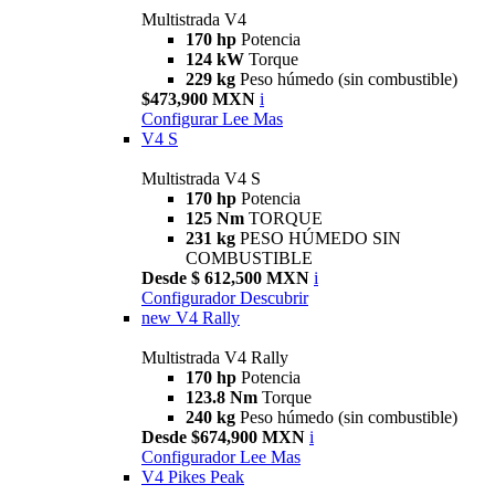
Multistrada V4
170 hp
Potencia
124 kW
Torque
229 kg
Peso húmedo (sin combustible)
$473,900 MXN
i
Configurar
Lee Mas
V4 S
Multistrada V4 S
170 hp
Potencia
125 Nm
TORQUE
231 kg
PESO HÚMEDO SIN
COMBUSTIBLE
Desde $ 612,500 MXN
i
Configurador
Descubrir
new
V4 Rally
Multistrada V4 Rally
170 hp
Potencia
123.8 Nm
Torque
240 kg
Peso húmedo (sin combustible)
Desde $674,900 MXN
i
Configurador
Lee Mas
V4 Pikes Peak