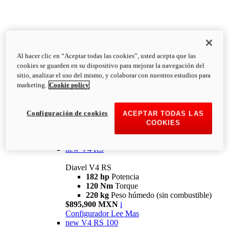
Al hacer clic en “Aceptar todas las cookies”, usted acepta que las
Diavel
cookies se guarden en su dispositivo para mejorar la navegación del
V4
sitio, analizar el uso del mismo, y colaborar con nuestros estudios para
Diavel V4
marketing.
Cookie policy
168 hp
Potencia
126 Nm
Torque
223 kg
PESO HÚMEDO SIN
Configuración de cookies
ACEPTAR TODAS LAS
COMBUSTIBLE
COOKIES
Desde $616,900 MXN
i
Configurador
Lee Mas
new
V4 RS
Diavel V4 RS
182 hp
Potencia
120 Nm
Torque
220 kg
Peso húmedo (sin combustible)
$895,900 MXN
i
Configurador
Lee Mas
new
V4 RS 100