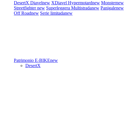
DesertX
Diavel
new
XDiavel
Hypermotard
new
Monster
new
Streetfighter
new
Superleggera
Multistrada
new
Panigale
new
Off Road
new
Serie limitada
new
Patrimonio
E-BIKE
new
DesertX