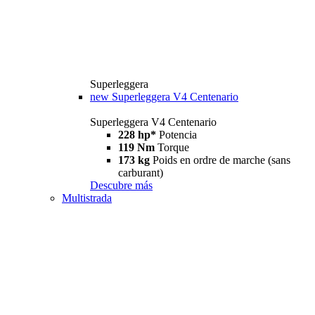
Superleggera
new
Superleggera V4 Centenario
Superleggera V4 Centenario
228 hp*
Potencia
119 Nm
Torque
173 kg
Poids en ordre de marche (sans
carburant)
Descubre más
Multistrada