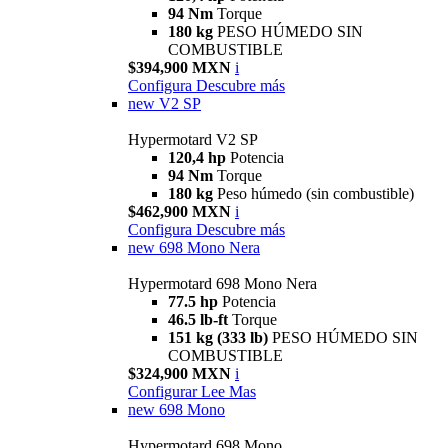
94 Nm
Torque
180 kg
PESO HÚMEDO SIN
COMBUSTIBLE
$394,900 MXN
i
Configura
Descubre más
new
V2 SP
Hypermotard V2 SP
120,4 hp
Potencia
94 Nm
Torque
180 kg
Peso húmedo (sin combustible)
$462,900 MXN
i
Configura
Descubre más
new
698 Mono Nera
Hypermotard 698 Mono Nera
77.5 hp
Potencia
46.5 lb-ft
Torque
151 kg (333 lb)
PESO HÚMEDO SIN
COMBUSTIBLE
$324,900 MXN
i
Configurar
Lee Mas
new
698 Mono
Hypermotard 698 Mono