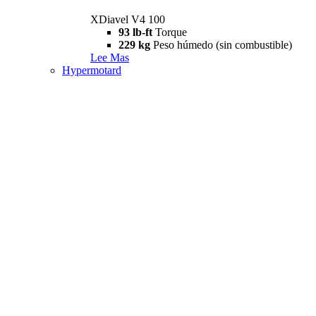
XDiavel V4 100
93 lb-ft
Torque
229 kg
Peso húmedo (sin combustible)
Lee Mas
Hypermotard