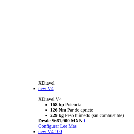
XDiavel
new
V4
XDiavel V4
168 hp
Potencia
126 Nm
Par de apriete
229 kg
Peso húmedo (sin combustible)
Desde $661,900 MXN
i
Configurar
Lee Mas
new
V4 100