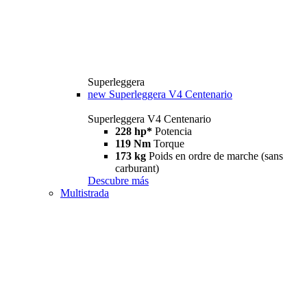
Superleggera
new
Superleggera V4 Centenario
Superleggera V4 Centenario
228 hp*
Potencia
119 Nm
Torque
173 kg
Poids en ordre de marche (sans
carburant)
Descubre más
Multistrada