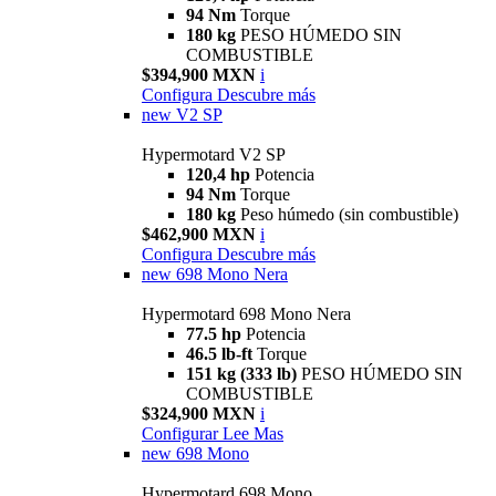
94 Nm
Torque
180 kg
PESO HÚMEDO SIN
COMBUSTIBLE
$394,900 MXN
i
Configura
Descubre más
new
V2 SP
Hypermotard V2 SP
120,4 hp
Potencia
94 Nm
Torque
180 kg
Peso húmedo (sin combustible)
$462,900 MXN
i
Configura
Descubre más
new
698 Mono Nera
Hypermotard 698 Mono Nera
77.5 hp
Potencia
46.5 lb-ft
Torque
151 kg (333 lb)
PESO HÚMEDO SIN
COMBUSTIBLE
$324,900 MXN
i
Configurar
Lee Mas
new
698 Mono
Hypermotard 698 Mono