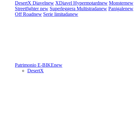
DesertX
Diavel
new
XDiavel
Hypermotard
new
Monster
new
Streetfighter
new
Superleggera
Multistrada
new
Panigale
new
Off Road
new
Serie limitada
new
Patrimonio
E-BIKE
new
DesertX