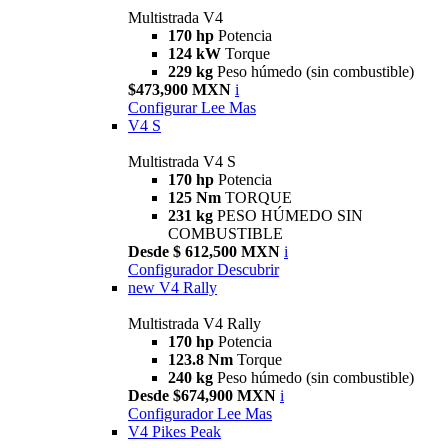
Multistrada V4
170 hp
Potencia
124 kW
Torque
229 kg
Peso húmedo (sin combustible)
$473,900 MXN
i
Configurar
Lee Mas
V4 S
Multistrada V4 S
170 hp
Potencia
125 Nm
TORQUE
231 kg
PESO HÚMEDO SIN
COMBUSTIBLE
Desde $ 612,500 MXN
i
Configurador
Descubrir
new
V4 Rally
Multistrada V4 Rally
170 hp
Potencia
123.8 Nm
Torque
240 kg
Peso húmedo (sin combustible)
Desde $674,900 MXN
i
Configurador
Lee Mas
V4 Pikes Peak