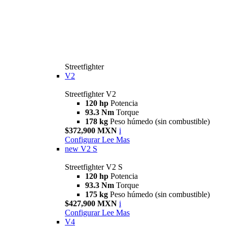
Streetfighter
V2
Streetfighter V2
120 hp
Potencia
93.3 Nm
Torque
178 kg
Peso húmedo (sin combustible)
$372,900 MXN
i
Configurar
Lee Mas
new
V2 S
Streetfighter V2 S
120 hp
Potencia
93.3 Nm
Torque
175 kg
Peso húmedo (sin combustible)
$427,900 MXN
i
Configurar
Lee Mas
V4