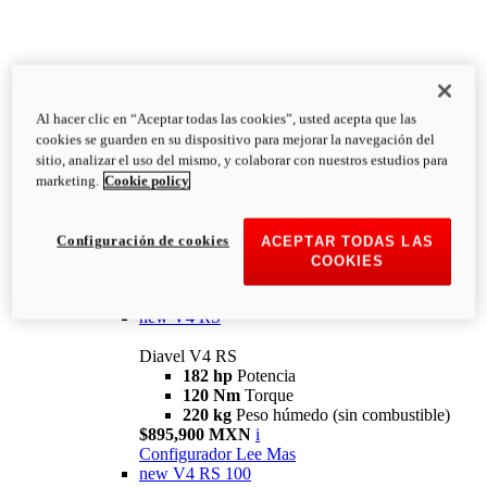
Al hacer clic en “Aceptar todas las cookies”, usted acepta que las
Diavel
cookies se guarden en su dispositivo para mejorar la navegación del
V4
sitio, analizar el uso del mismo, y colaborar con nuestros estudios para
Diavel V4
marketing.
Cookie policy
168 hp
Potencia
126 Nm
Torque
223 kg
PESO HÚMEDO SIN
Configuración de cookies
ACEPTAR TODAS LAS
COMBUSTIBLE
COOKIES
Desde $616,900 MXN
i
Configurador
Lee Mas
new
V4 RS
Diavel V4 RS
182 hp
Potencia
120 Nm
Torque
220 kg
Peso húmedo (sin combustible)
$895,900 MXN
i
Configurador
Lee Mas
new
V4 RS 100