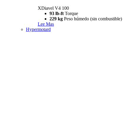
XDiavel V4 100
93 lb-ft
Torque
229 kg
Peso húmedo (sin combustible)
Lee Mas
Hypermotard