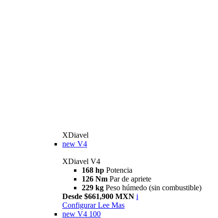
XDiavel
new
V4
XDiavel V4
168 hp
Potencia
126 Nm
Par de apriete
229 kg
Peso húmedo (sin combustible)
Desde $661,900 MXN
i
Configurar
Lee Mas
new
V4 100