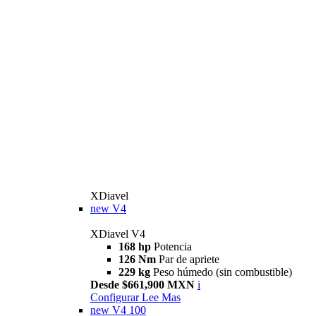
XDiavel
new
V4
XDiavel V4
168 hp
Potencia
126 Nm
Par de apriete
229 kg
Peso húmedo (sin combustible)
Desde $661,900 MXN
i
Configurar
Lee Mas
new
V4 100