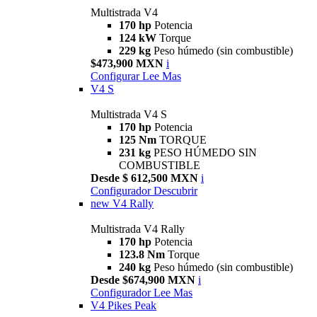
Multistrada V4
170 hp
Potencia
124 kW
Torque
229 kg
Peso húmedo (sin combustible)
$473,900 MXN
i
Configurar
Lee Mas
V4 S
Multistrada V4 S
170 hp
Potencia
125 Nm
TORQUE
231 kg
PESO HÚMEDO SIN
COMBUSTIBLE
Desde $ 612,500 MXN
i
Configurador
Descubrir
new
V4 Rally
Multistrada V4 Rally
170 hp
Potencia
123.8 Nm
Torque
240 kg
Peso húmedo (sin combustible)
Desde $674,900 MXN
i
Configurador
Lee Mas
V4 Pikes Peak