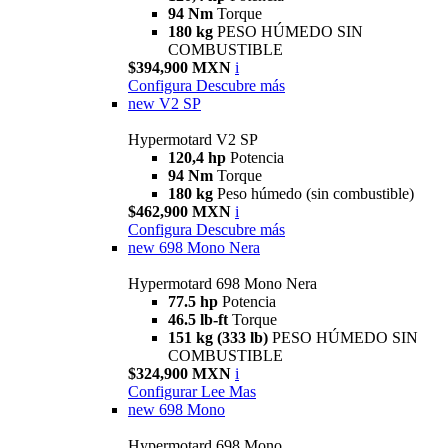
94 Nm
Torque
180 kg
PESO HÚMEDO SIN
COMBUSTIBLE
$394,900 MXN
i
Configura
Descubre más
new
V2 SP
Hypermotard V2 SP
120,4 hp
Potencia
94 Nm
Torque
180 kg
Peso húmedo (sin combustible)
$462,900 MXN
i
Configura
Descubre más
new
698 Mono Nera
Hypermotard 698 Mono Nera
77.5 hp
Potencia
46.5 lb-ft
Torque
151 kg (333 lb)
PESO HÚMEDO SIN
COMBUSTIBLE
$324,900 MXN
i
Configurar
Lee Mas
new
698 Mono
Hypermotard 698 Mono