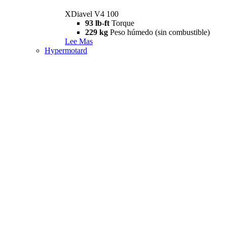
XDiavel V4 100
93 lb-ft
Torque
229 kg
Peso húmedo (sin combustible)
Lee Mas
Hypermotard