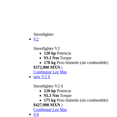
Streetfighter
V2
Streetfighter V2
120 hp
Potencia
93.3 Nm
Torque
178 kg
Peso húmedo (sin combustible)
$372,900 MXN
i
Configurar
Lee Mas
new
V2 S
Streetfighter V2 S
120 hp
Potencia
93.3 Nm
Torque
175 kg
Peso húmedo (sin combustible)
$427,900 MXN
i
Configurar
Lee Mas
V4