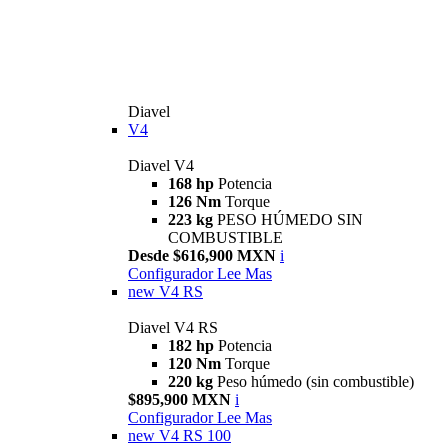
Diavel
V4
Diavel V4
168 hp
Potencia
126 Nm
Torque
223 kg
PESO HÚMEDO SIN
COMBUSTIBLE
Desde $616,900 MXN
i
Configurador
Lee Mas
new
V4 RS
Diavel V4 RS
182 hp
Potencia
120 Nm
Torque
220 kg
Peso húmedo (sin combustible)
$895,900 MXN
i
Configurador
Lee Mas
new
V4 RS 100