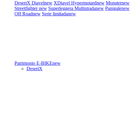
DesertX
Diavel
new
XDiavel
Hypermotard
new
Monster
new
Streetfighter
new
Superleggera
Multistrada
new
Panigale
new
Off Road
new
Serie limitada
new
Patrimonio
E-BIKE
new
DesertX