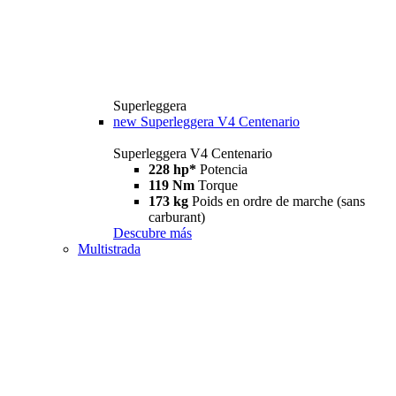
Superleggera
new
Superleggera V4 Centenario
Superleggera V4 Centenario
228 hp*
Potencia
119 Nm
Torque
173 kg
Poids en ordre de marche (sans
carburant)
Descubre más
Multistrada