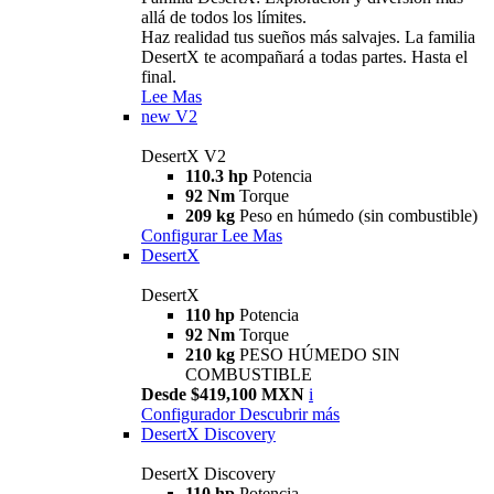
allá de todos los límites.
Haz realidad tus sueños más salvajes. La familia
DesertX te acompañará a todas partes. Hasta el
final.
Lee Mas
new
V2
DesertX V2
110.3 hp
Potencia
92 Nm
Torque
209 kg
Peso en húmedo (sin combustible)
Configurar
Lee Mas
DesertX
DesertX
110 hp
Potencia
92 Nm
Torque
210 kg
PESO HÚMEDO SIN
COMBUSTIBLE
Desde $419,100 MXN
i
Configurador
Descubrir más
DesertX Discovery
DesertX Discovery
110 hp
Potencia