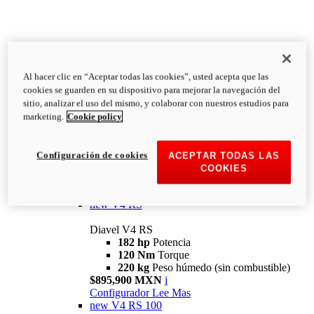
Al hacer clic en “Aceptar todas las cookies”, usted acepta que las
Diavel
cookies se guarden en su dispositivo para mejorar la navegación del
V4
sitio, analizar el uso del mismo, y colaborar con nuestros estudios para
Diavel V4
marketing.
Cookie policy
168 hp
Potencia
126 Nm
Torque
223 kg
PESO HÚMEDO SIN
Configuración de cookies
ACEPTAR TODAS LAS
COMBUSTIBLE
COOKIES
Desde $616,900 MXN
i
Configurador
Lee Mas
new
V4 RS
Diavel V4 RS
182 hp
Potencia
120 Nm
Torque
220 kg
Peso húmedo (sin combustible)
$895,900 MXN
i
Configurador
Lee Mas
new
V4 RS 100