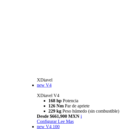
XDiavel
new
V4
XDiavel V4
168 hp
Potencia
126 Nm
Par de apriete
229 kg
Peso húmedo (sin combustible)
Desde $661,900 MXN
i
Configurar
Lee Mas
new
V4 100