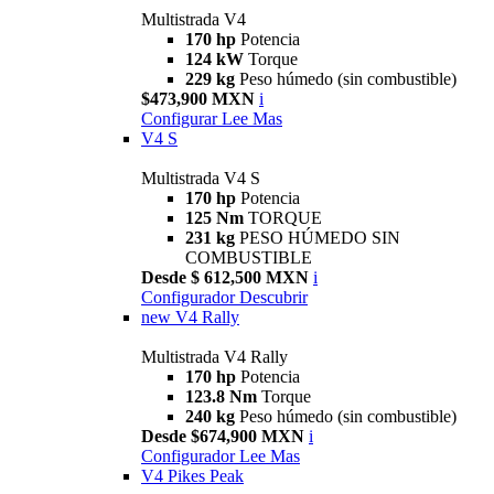
Multistrada V4
170 hp
Potencia
124 kW
Torque
229 kg
Peso húmedo (sin combustible)
$473,900 MXN
i
Configurar
Lee Mas
V4 S
Multistrada V4 S
170 hp
Potencia
125 Nm
TORQUE
231 kg
PESO HÚMEDO SIN
COMBUSTIBLE
Desde $ 612,500 MXN
i
Configurador
Descubrir
new
V4 Rally
Multistrada V4 Rally
170 hp
Potencia
123.8 Nm
Torque
240 kg
Peso húmedo (sin combustible)
Desde $674,900 MXN
i
Configurador
Lee Mas
V4 Pikes Peak