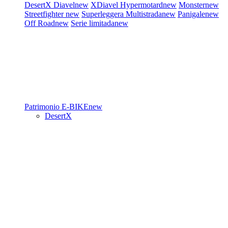
DesertX
Diavel
new
XDiavel
Hypermotard
new
Monster
new
Streetfighter
new
Superleggera
Multistrada
new
Panigale
new
Off Road
new
Serie limitada
new
Patrimonio
E-BIKE
new
DesertX