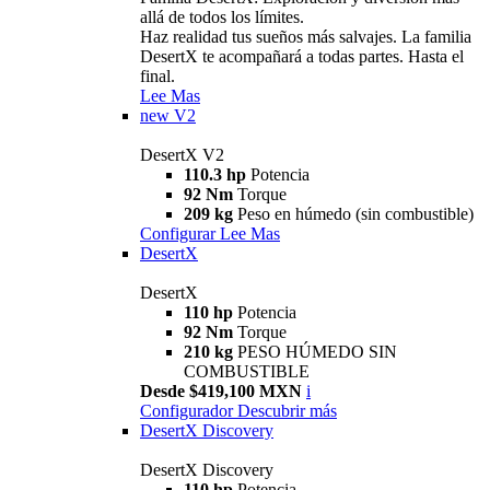
allá de todos los límites.
Haz realidad tus sueños más salvajes. La familia
DesertX te acompañará a todas partes. Hasta el
final.
Lee Mas
new
V2
DesertX V2
110.3 hp
Potencia
92 Nm
Torque
209 kg
Peso en húmedo (sin combustible)
Configurar
Lee Mas
DesertX
DesertX
110 hp
Potencia
92 Nm
Torque
210 kg
PESO HÚMEDO SIN
COMBUSTIBLE
Desde $419,100 MXN
i
Configurador
Descubrir más
DesertX Discovery
DesertX Discovery
110 hp
Potencia