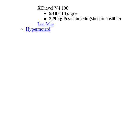
XDiavel V4 100
93 lb-ft
Torque
229 kg
Peso húmedo (sin combustible)
Lee Mas
Hypermotard