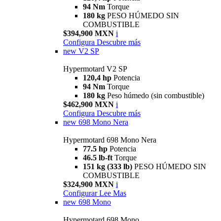
94 Nm
Torque
180 kg
PESO HÚMEDO SIN
COMBUSTIBLE
$394,900 MXN
i
Configura
Descubre más
new
V2 SP
Hypermotard V2 SP
120,4 hp
Potencia
94 Nm
Torque
180 kg
Peso húmedo (sin combustible)
$462,900 MXN
i
Configura
Descubre más
new
698 Mono Nera
Hypermotard 698 Mono Nera
77.5 hp
Potencia
46.5 lb-ft
Torque
151 kg (333 lb)
PESO HÚMEDO SIN
COMBUSTIBLE
$324,900 MXN
i
Configurar
Lee Mas
new
698 Mono
Hypermotard 698 Mono