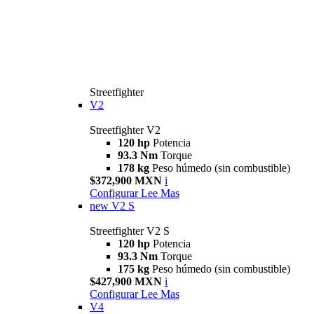
Streetfighter
V2
Streetfighter V2
120 hp
Potencia
93.3 Nm
Torque
178 kg
Peso húmedo (sin combustible)
$372,900 MXN
i
Configurar
Lee Mas
new
V2 S
Streetfighter V2 S
120 hp
Potencia
93.3 Nm
Torque
175 kg
Peso húmedo (sin combustible)
$427,900 MXN
i
Configurar
Lee Mas
V4