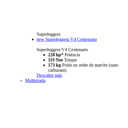
Superleggera
new
Superleggera V4 Centenario
Superleggera V4 Centenario
228 hp*
Potencia
119 Nm
Torque
173 kg
Poids en ordre de marche (sans
carburant)
Descubre más
Multistrada