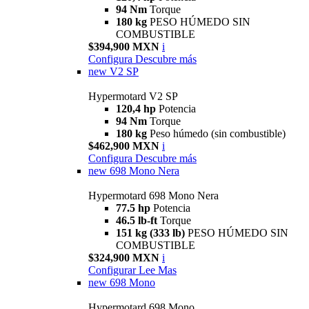
94 Nm
Torque
180 kg
PESO HÚMEDO SIN
COMBUSTIBLE
$394,900 MXN
i
Configura
Descubre más
new
V2 SP
Hypermotard V2 SP
120,4 hp
Potencia
94 Nm
Torque
180 kg
Peso húmedo (sin combustible)
$462,900 MXN
i
Configura
Descubre más
new
698 Mono Nera
Hypermotard 698 Mono Nera
77.5 hp
Potencia
46.5 lb-ft
Torque
151 kg (333 lb)
PESO HÚMEDO SIN
COMBUSTIBLE
$324,900 MXN
i
Configurar
Lee Mas
new
698 Mono
Hypermotard 698 Mono