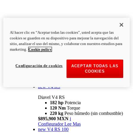
Al hacer clic en “Aceptar todas las cookies”, usted acepta que las
Diavel
cookies se guarden en su dispositivo para mejorar la navegación del
V4
sitio, analizar el uso del mismo, y colaborar con nuestros estudios para
Diavel V4
marketing.
Cookie policy
168 hp
Potencia
126 Nm
Torque
223 kg
PESO HÚMEDO SIN
Configuración de cookies
ACEPTAR TODAS LAS
COMBUSTIBLE
COOKIES
Desde $616,900 MXN
i
Configurador
Lee Mas
new
V4 RS
Diavel V4 RS
182 hp
Potencia
120 Nm
Torque
220 kg
Peso húmedo (sin combustible)
$895,900 MXN
i
Configurador
Lee Mas
new
V4 RS 100