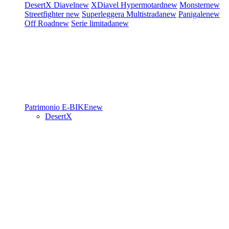
DesertX
Diavel
new
XDiavel
Hypermotard
new
Monster
new
Streetfighter
new
Superleggera
Multistrada
new
Panigale
new
Off Road
new
Serie limitada
new
Patrimonio
E-BIKE
new
DesertX