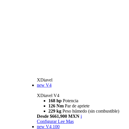
XDiavel
new
V4
XDiavel V4
168 hp
Potencia
126 Nm
Par de apriete
229 kg
Peso húmedo (sin combustible)
Desde $661,900 MXN
i
Configurar
Lee Mas
new
V4 100