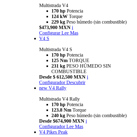
Multistrada V4
170 hp
Potencia
124 kW
Torque
229 kg
Peso húmedo (sin combustible)
$473,900 MXN
i
Configurar
Lee Mas
V4 S
Multistrada V4 S
170 hp
Potencia
125 Nm
TORQUE
231 kg
PESO HÚMEDO SIN
COMBUSTIBLE
Desde $ 612,500 MXN
i
Configurador
Descubrir
new
V4 Rally
Multistrada V4 Rally
170 hp
Potencia
123.8 Nm
Torque
240 kg
Peso húmedo (sin combustible)
Desde $674,900 MXN
i
Configurador
Lee Mas
V4 Pikes Peak