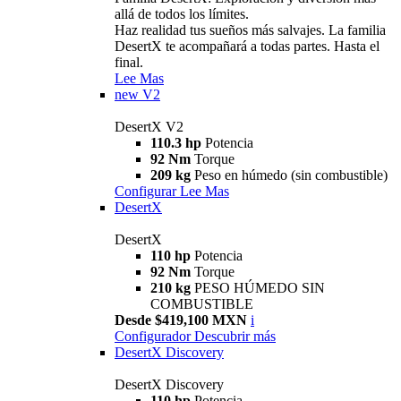
allá de todos los límites.
Haz realidad tus sueños más salvajes. La familia
DesertX te acompañará a todas partes. Hasta el
final.
Lee Mas
new
V2
DesertX V2
110.3 hp
Potencia
92 Nm
Torque
209 kg
Peso en húmedo (sin combustible)
Configurar
Lee Mas
DesertX
DesertX
110 hp
Potencia
92 Nm
Torque
210 kg
PESO HÚMEDO SIN
COMBUSTIBLE
Desde $419,100 MXN
i
Configurador
Descubrir más
DesertX Discovery
DesertX Discovery
110 hp
Potencia