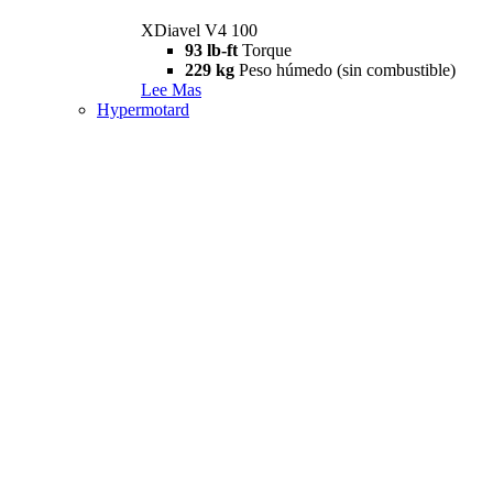
XDiavel V4 100
93 lb-ft
Torque
229 kg
Peso húmedo (sin combustible)
Lee Mas
Hypermotard