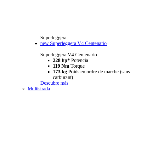
Superleggera
new
Superleggera V4 Centenario
Superleggera V4 Centenario
228 hp*
Potencia
119 Nm
Torque
173 kg
Poids en ordre de marche (sans
carburant)
Descubre más
Multistrada