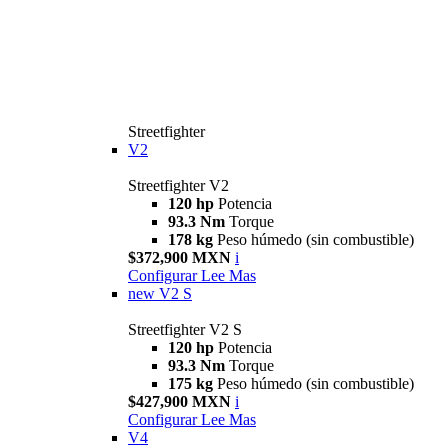
Streetfighter
V2
Streetfighter V2
120 hp
Potencia
93.3 Nm
Torque
178 kg
Peso húmedo (sin combustible)
$372,900 MXN
i
Configurar
Lee Mas
new
V2 S
Streetfighter V2 S
120 hp
Potencia
93.3 Nm
Torque
175 kg
Peso húmedo (sin combustible)
$427,900 MXN
i
Configurar
Lee Mas
V4