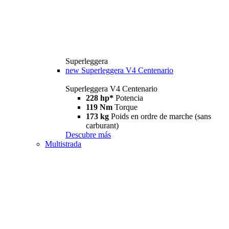
Superleggera
new
Superleggera V4 Centenario
Superleggera V4 Centenario
228 hp*
Potencia
119 Nm
Torque
173 kg
Poids en ordre de marche (sans
carburant)
Descubre más
Multistrada