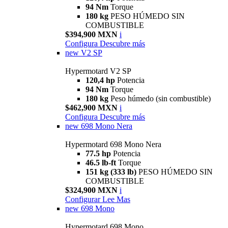
94 Nm
Torque
180 kg
PESO HÚMEDO SIN
COMBUSTIBLE
$394,900 MXN
i
Configura
Descubre más
new
V2 SP
Hypermotard V2 SP
120,4 hp
Potencia
94 Nm
Torque
180 kg
Peso húmedo (sin combustible)
$462,900 MXN
i
Configura
Descubre más
new
698 Mono Nera
Hypermotard 698 Mono Nera
77.5 hp
Potencia
46.5 lb-ft
Torque
151 kg (333 lb)
PESO HÚMEDO SIN
COMBUSTIBLE
$324,900 MXN
i
Configurar
Lee Mas
new
698 Mono
Hypermotard 698 Mono