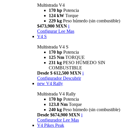
Multistrada V4
170 hp
Potencia
124 kW
Torque
229 kg
Peso húmedo (sin combustible)
$473,900 MXN
i
Configurar
Lee Mas
V4 S
Multistrada V4 S
170 hp
Potencia
125 Nm
TORQUE
231 kg
PESO HÚMEDO SIN
COMBUSTIBLE
Desde $ 612,500 MXN
i
Configurador
Descubrir
new
V4 Rally
Multistrada V4 Rally
170 hp
Potencia
123.8 Nm
Torque
240 kg
Peso húmedo (sin combustible)
Desde $674,900 MXN
i
Configurador
Lee Mas
V4 Pikes Peak