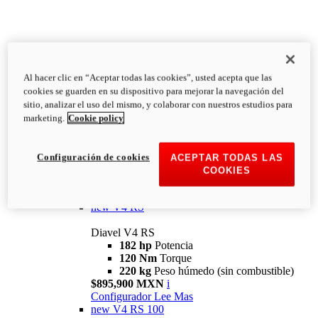
Al hacer clic en “Aceptar todas las cookies”, usted acepta que las
Diavel
cookies se guarden en su dispositivo para mejorar la navegación del
V4
sitio, analizar el uso del mismo, y colaborar con nuestros estudios para
Diavel V4
marketing.
Cookie policy
168 hp
Potencia
126 Nm
Torque
223 kg
PESO HÚMEDO SIN
Configuración de cookies
ACEPTAR TODAS LAS
COMBUSTIBLE
COOKIES
Desde $616,900 MXN
i
Configurador
Lee Mas
new
V4 RS
Diavel V4 RS
182 hp
Potencia
120 Nm
Torque
220 kg
Peso húmedo (sin combustible)
$895,900 MXN
i
Configurador
Lee Mas
new
V4 RS 100