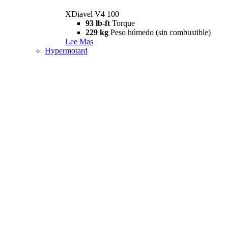
XDiavel V4 100
93 lb-ft
Torque
229 kg
Peso húmedo (sin combustible)
Lee Mas
Hypermotard