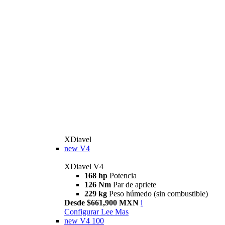
XDiavel
new
V4
XDiavel V4
168 hp
Potencia
126 Nm
Par de apriete
229 kg
Peso húmedo (sin combustible)
Desde $661,900 MXN
i
Configurar
Lee Mas
new
V4 100