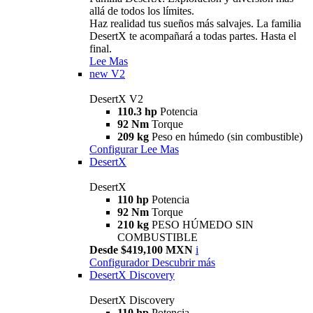
allá de todos los límites.
Haz realidad tus sueños más salvajes. La familia
DesertX te acompañará a todas partes. Hasta el
final.
Lee Mas
new
V2
DesertX V2
110.3 hp
Potencia
92 Nm
Torque
209 kg
Peso en húmedo (sin combustible)
Configurar
Lee Mas
DesertX
DesertX
110 hp
Potencia
92 Nm
Torque
210 kg
PESO HÚMEDO SIN
COMBUSTIBLE
Desde $419,100 MXN
i
Configurador
Descubrir más
DesertX Discovery
DesertX Discovery
110 hp
Potencia