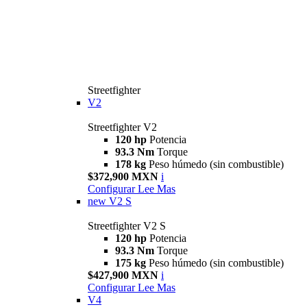
Streetfighter
V2
Streetfighter V2
120 hp
Potencia
93.3 Nm
Torque
178 kg
Peso húmedo (sin combustible)
$372,900 MXN
i
Configurar
Lee Mas
new
V2 S
Streetfighter V2 S
120 hp
Potencia
93.3 Nm
Torque
175 kg
Peso húmedo (sin combustible)
$427,900 MXN
i
Configurar
Lee Mas
V4