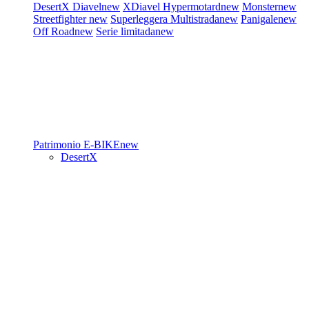
DesertX
Diavel
new
XDiavel
Hypermotard
new
Monster
new
Streetfighter
new
Superleggera
Multistrada
new
Panigale
new
Off Road
new
Serie limitada
new
Patrimonio
E-BIKE
new
DesertX