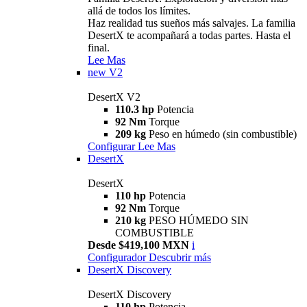
allá de todos los límites.
Haz realidad tus sueños más salvajes. La familia
DesertX te acompañará a todas partes. Hasta el
final.
Lee Mas
new
V2
DesertX V2
110.3 hp
Potencia
92 Nm
Torque
209 kg
Peso en húmedo (sin combustible)
Configurar
Lee Mas
DesertX
DesertX
110 hp
Potencia
92 Nm
Torque
210 kg
PESO HÚMEDO SIN
COMBUSTIBLE
Desde $419,100 MXN
i
Configurador
Descubrir más
DesertX Discovery
DesertX Discovery
110 hp
Potencia