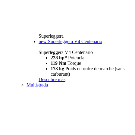
Superleggera
new
Superleggera V4 Centenario
Superleggera V4 Centenario
228 hp*
Potencia
119 Nm
Torque
173 kg
Poids en ordre de marche (sans
carburant)
Descubre más
Multistrada