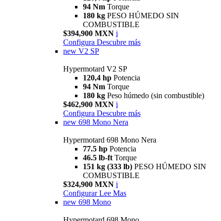
94 Nm
Torque
180 kg
PESO HÚMEDO SIN
COMBUSTIBLE
$394,900 MXN
i
Configura
Descubre más
new
V2 SP
Hypermotard V2 SP
120,4 hp
Potencia
94 Nm
Torque
180 kg
Peso húmedo (sin combustible)
$462,900 MXN
i
Configura
Descubre más
new
698 Mono Nera
Hypermotard 698 Mono Nera
77.5 hp
Potencia
46.5 lb-ft
Torque
151 kg (333 lb)
PESO HÚMEDO SIN
COMBUSTIBLE
$324,900 MXN
i
Configurar
Lee Mas
new
698 Mono
Hypermotard 698 Mono