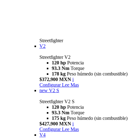
Streetfighter
V2
Streetfighter V2
120 hp
Potencia
93.3 Nm
Torque
178 kg
Peso húmedo (sin combustible)
$372,900 MXN
i
Configurar
Lee Mas
new
V2 S
Streetfighter V2 S
120 hp
Potencia
93.3 Nm
Torque
175 kg
Peso húmedo (sin combustible)
$427,900 MXN
i
Configurar
Lee Mas
V4