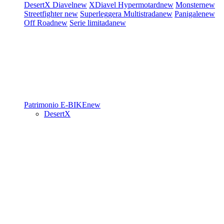
DesertX
Diavel
new
XDiavel
Hypermotard
new
Monster
new
Streetfighter
new
Superleggera
Multistrada
new
Panigale
new
Off Road
new
Serie limitada
new
Patrimonio
E-BIKE
new
DesertX