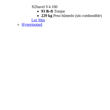
XDiavel V4 100
93 lb-ft
Torque
229 kg
Peso húmedo (sin combustible)
Lee Mas
Hypermotard