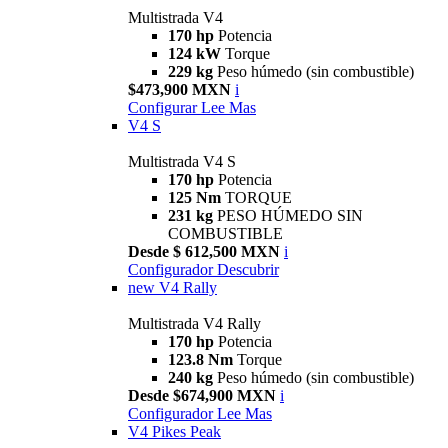
Multistrada V4
170 hp
Potencia
124 kW
Torque
229 kg
Peso húmedo (sin combustible)
$473,900 MXN
i
Configurar
Lee Mas
V4 S
Multistrada V4 S
170 hp
Potencia
125 Nm
TORQUE
231 kg
PESO HÚMEDO SIN
COMBUSTIBLE
Desde $ 612,500 MXN
i
Configurador
Descubrir
new
V4 Rally
Multistrada V4 Rally
170 hp
Potencia
123.8 Nm
Torque
240 kg
Peso húmedo (sin combustible)
Desde $674,900 MXN
i
Configurador
Lee Mas
V4 Pikes Peak