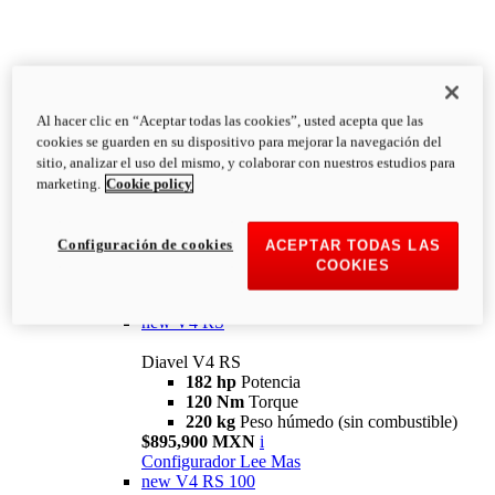
Al hacer clic en “Aceptar todas las cookies”, usted acepta que las
Diavel
cookies se guarden en su dispositivo para mejorar la navegación del
V4
sitio, analizar el uso del mismo, y colaborar con nuestros estudios para
Diavel V4
marketing.
Cookie policy
168 hp
Potencia
126 Nm
Torque
223 kg
PESO HÚMEDO SIN
Configuración de cookies
ACEPTAR TODAS LAS
COMBUSTIBLE
COOKIES
Desde $616,900 MXN
i
Configurador
Lee Mas
new
V4 RS
Diavel V4 RS
182 hp
Potencia
120 Nm
Torque
220 kg
Peso húmedo (sin combustible)
$895,900 MXN
i
Configurador
Lee Mas
new
V4 RS 100