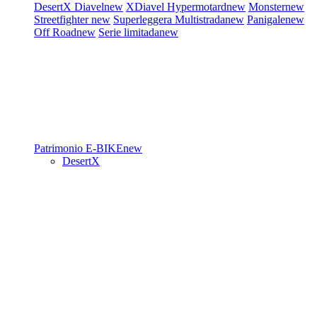
DesertX
Diavel
new
XDiavel
Hypermotard
new
Monster
new
Streetfighter
new
Superleggera
Multistrada
new
Panigale
new
Off Road
new
Serie limitada
new
Patrimonio
E-BIKE
new
DesertX