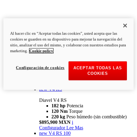
Al hacer clic en “Aceptar todas las cookies”, usted acepta que las
Diavel
cookies se guarden en su dispositivo para mejorar la navegación del
V4
sitio, analizar el uso del mismo, y colaborar con nuestros estudios para
Diavel V4
marketing.
Cookie policy
168 hp
Potencia
126 Nm
Torque
223 kg
PESO HÚMEDO SIN
Configuración de cookies
ACEPTAR TODAS LAS
COMBUSTIBLE
COOKIES
Desde $616,900 MXN
i
Configurador
Lee Mas
new
V4 RS
Diavel V4 RS
182 hp
Potencia
120 Nm
Torque
220 kg
Peso húmedo (sin combustible)
$895,900 MXN
i
Configurador
Lee Mas
new
V4 RS 100