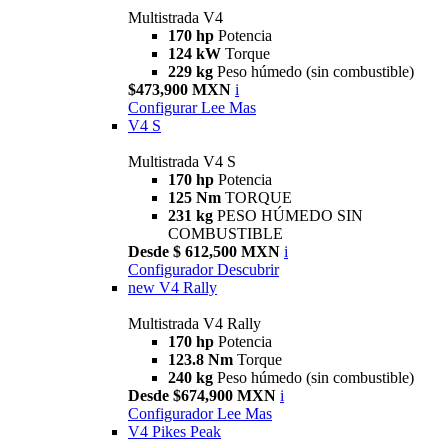
Multistrada V4
170 hp
Potencia
124 kW
Torque
229 kg
Peso húmedo (sin combustible)
$473,900 MXN
i
Configurar
Lee Mas
V4 S
Multistrada V4 S
170 hp
Potencia
125 Nm
TORQUE
231 kg
PESO HÚMEDO SIN
COMBUSTIBLE
Desde $ 612,500 MXN
i
Configurador
Descubrir
new
V4 Rally
Multistrada V4 Rally
170 hp
Potencia
123.8 Nm
Torque
240 kg
Peso húmedo (sin combustible)
Desde $674,900 MXN
i
Configurador
Lee Mas
V4 Pikes Peak