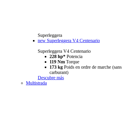
Superleggera
new
Superleggera V4 Centenario
Superleggera V4 Centenario
228 hp*
Potencia
119 Nm
Torque
173 kg
Poids en ordre de marche (sans
carburant)
Descubre más
Multistrada