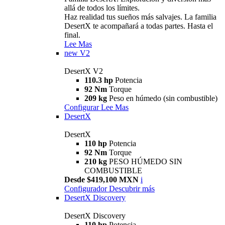
allá de todos los límites.
Haz realidad tus sueños más salvajes. La familia
DesertX te acompañará a todas partes. Hasta el
final.
Lee Mas
new
V2
DesertX V2
110.3 hp
Potencia
92 Nm
Torque
209 kg
Peso en húmedo (sin combustible)
Configurar
Lee Mas
DesertX
DesertX
110 hp
Potencia
92 Nm
Torque
210 kg
PESO HÚMEDO SIN
COMBUSTIBLE
Desde $419,100 MXN
i
Configurador
Descubrir más
DesertX Discovery
DesertX Discovery
110 hp
Potencia