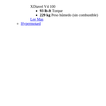
XDiavel V4 100
93 lb-ft
Torque
229 kg
Peso húmedo (sin combustible)
Lee Mas
Hypermotard