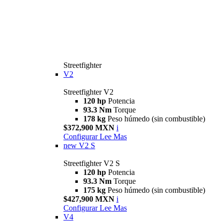
Streetfighter
V2
Streetfighter V2
120 hp
Potencia
93.3 Nm
Torque
178 kg
Peso húmedo (sin combustible)
$372,900 MXN
i
Configurar
Lee Mas
new
V2 S
Streetfighter V2 S
120 hp
Potencia
93.3 Nm
Torque
175 kg
Peso húmedo (sin combustible)
$427,900 MXN
i
Configurar
Lee Mas
V4