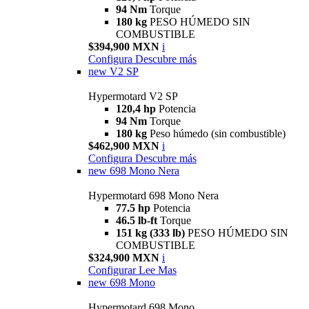
94 Nm
Torque
180 kg
PESO HÚMEDO SIN
COMBUSTIBLE
$394,900 MXN
i
Configura
Descubre más
new
V2 SP
Hypermotard V2 SP
120,4 hp
Potencia
94 Nm
Torque
180 kg
Peso húmedo (sin combustible)
$462,900 MXN
i
Configura
Descubre más
new
698 Mono Nera
Hypermotard 698 Mono Nera
77.5 hp
Potencia
46.5 lb-ft
Torque
151 kg (333 lb)
PESO HÚMEDO SIN
COMBUSTIBLE
$324,900 MXN
i
Configurar
Lee Mas
new
698 Mono
Hypermotard 698 Mono