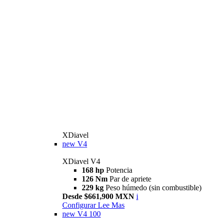
XDiavel
new
V4
XDiavel V4
168 hp
Potencia
126 Nm
Par de apriete
229 kg
Peso húmedo (sin combustible)
Desde $661,900 MXN
i
Configurar
Lee Mas
new
V4 100