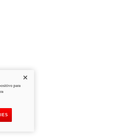
positivo para
ara
IES