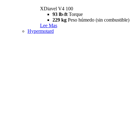
XDiavel V4 100
93 lb-ft
Torque
229 kg
Peso húmedo (sin combustible)
Lee Mas
Hypermotard