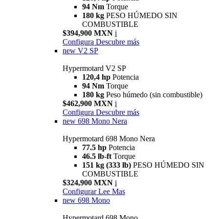
94 Nm
Torque
180 kg
PESO HÚMEDO SIN
COMBUSTIBLE
$394,900 MXN
i
Configura
Descubre más
new
V2 SP
Hypermotard V2 SP
120,4 hp
Potencia
94 Nm
Torque
180 kg
Peso húmedo (sin combustible)
$462,900 MXN
i
Configura
Descubre más
new
698 Mono Nera
Hypermotard 698 Mono Nera
77.5 hp
Potencia
46.5 lb-ft
Torque
151 kg (333 lb)
PESO HÚMEDO SIN
COMBUSTIBLE
$324,900 MXN
i
Configurar
Lee Mas
new
698 Mono
Hypermotard 698 Mono