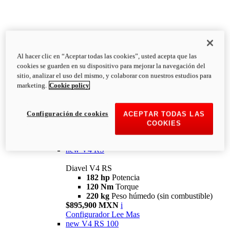
Al hacer clic en “Aceptar todas las cookies”, usted acepta que las
Diavel
cookies se guarden en su dispositivo para mejorar la navegación del
V4
sitio, analizar el uso del mismo, y colaborar con nuestros estudios para
Diavel V4
marketing.
Cookie policy
168 hp
Potencia
126 Nm
Torque
223 kg
PESO HÚMEDO SIN
Configuración de cookies
ACEPTAR TODAS LAS
COMBUSTIBLE
COOKIES
Desde $616,900 MXN
i
Configurador
Lee Mas
new
V4 RS
Diavel V4 RS
182 hp
Potencia
120 Nm
Torque
220 kg
Peso húmedo (sin combustible)
$895,900 MXN
i
Configurador
Lee Mas
new
V4 RS 100