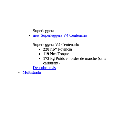
Superleggera
new
Superleggera V4 Centenario
Superleggera V4 Centenario
228 hp*
Potencia
119 Nm
Torque
173 kg
Poids en ordre de marche (sans
carburant)
Descubre más
Multistrada