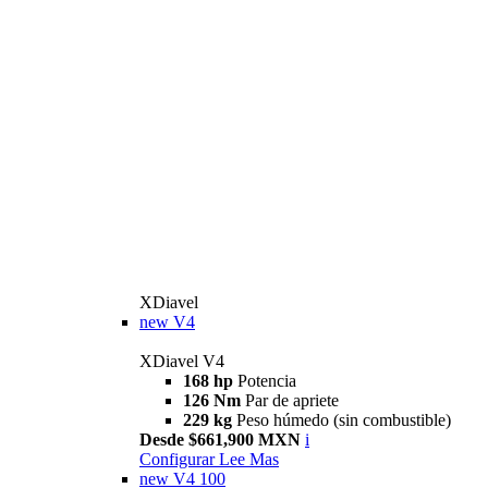
XDiavel
new
V4
XDiavel V4
168 hp
Potencia
126 Nm
Par de apriete
229 kg
Peso húmedo (sin combustible)
Desde $661,900 MXN
i
Configurar
Lee Mas
new
V4 100