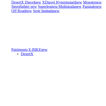
DesertX
Diavel
new
XDiavel
Hypermotard
new
Monster
new
Streetfighter
new
Superleggera
Multistrada
new
Panigale
new
Off Road
new
Serie limitada
new
Patrimonio
E-BIKE
new
DesertX