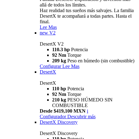
allá de todos los límites.
Haz realidad tus sueños más salvajes. La familia
DesertX te acompañará a todas partes. Hasta el
final.
Lee Mas
new
V2
DesertX V2
110.3 hp
Potencia
92 Nm
Torque
209 kg
Peso en húmedo (sin combustible)
Configurar
Lee Mas
DesertX
DesertX
110 hp
Potencia
92 Nm
Torque
210 kg
PESO HÚMEDO SIN
COMBUSTIBLE
Desde $419,100 MXN
i
Configurador
Descubrir más
DesertX Discovery
DesertX Discovery
110 hp
Potencia