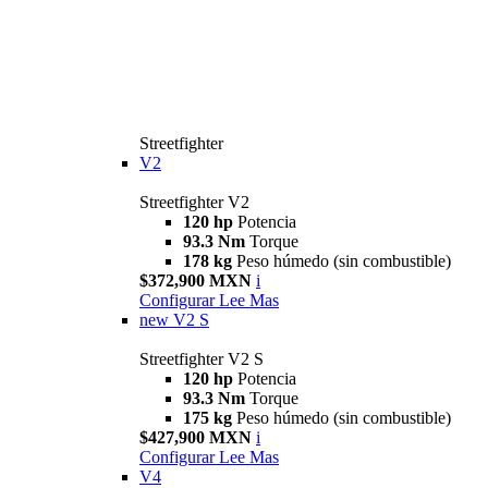
Streetfighter
V2
Streetfighter V2
120 hp
Potencia
93.3 Nm
Torque
178 kg
Peso húmedo (sin combustible)
$372,900 MXN
i
Configurar
Lee Mas
new
V2 S
Streetfighter V2 S
120 hp
Potencia
93.3 Nm
Torque
175 kg
Peso húmedo (sin combustible)
$427,900 MXN
i
Configurar
Lee Mas
V4