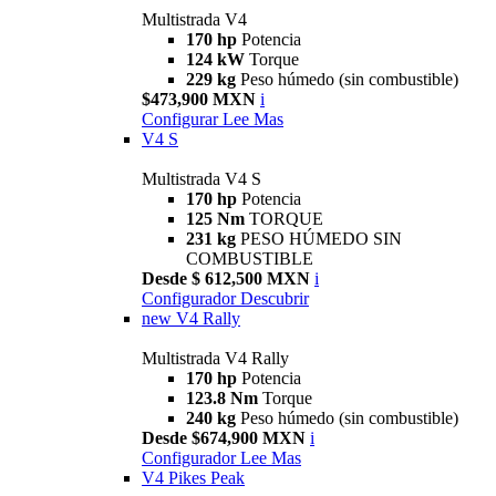
Multistrada V4
170 hp
Potencia
124 kW
Torque
229 kg
Peso húmedo (sin combustible)
$473,900 MXN
i
Configurar
Lee Mas
V4 S
Multistrada V4 S
170 hp
Potencia
125 Nm
TORQUE
231 kg
PESO HÚMEDO SIN
COMBUSTIBLE
Desde $ 612,500 MXN
i
Configurador
Descubrir
new
V4 Rally
Multistrada V4 Rally
170 hp
Potencia
123.8 Nm
Torque
240 kg
Peso húmedo (sin combustible)
Desde $674,900 MXN
i
Configurador
Lee Mas
V4 Pikes Peak