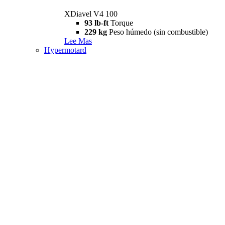
XDiavel V4 100
93 lb-ft
Torque
229 kg
Peso húmedo (sin combustible)
Lee Mas
Hypermotard