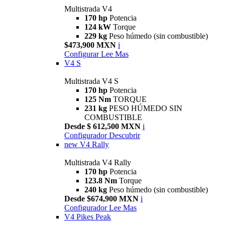
Multistrada V4
170 hp
Potencia
124 kW
Torque
229 kg
Peso húmedo (sin combustible)
$473,900 MXN
i
Configurar
Lee Mas
V4 S
Multistrada V4 S
170 hp
Potencia
125 Nm
TORQUE
231 kg
PESO HÚMEDO SIN
COMBUSTIBLE
Desde $ 612,500 MXN
i
Configurador
Descubrir
new
V4 Rally
Multistrada V4 Rally
170 hp
Potencia
123.8 Nm
Torque
240 kg
Peso húmedo (sin combustible)
Desde $674,900 MXN
i
Configurador
Lee Mas
V4 Pikes Peak