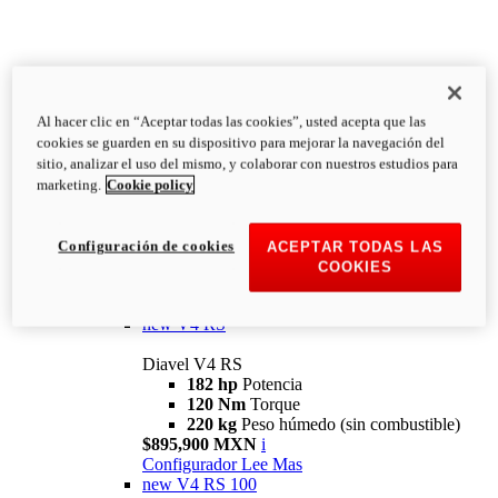
Al hacer clic en “Aceptar todas las cookies”, usted acepta que las
Diavel
cookies se guarden en su dispositivo para mejorar la navegación del
V4
sitio, analizar el uso del mismo, y colaborar con nuestros estudios para
Diavel V4
marketing.
Cookie policy
168 hp
Potencia
126 Nm
Torque
223 kg
PESO HÚMEDO SIN
Configuración de cookies
ACEPTAR TODAS LAS
COMBUSTIBLE
COOKIES
Desde $616,900 MXN
i
Configurador
Lee Mas
new
V4 RS
Diavel V4 RS
182 hp
Potencia
120 Nm
Torque
220 kg
Peso húmedo (sin combustible)
$895,900 MXN
i
Configurador
Lee Mas
new
V4 RS 100