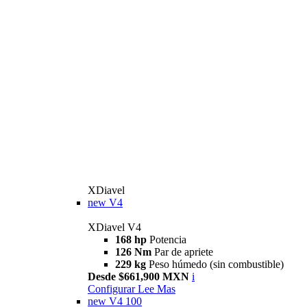
XDiavel
new
V4
XDiavel V4
168 hp
Potencia
126 Nm
Par de apriete
229 kg
Peso húmedo (sin combustible)
Desde $661,900 MXN
i
Configurar
Lee Mas
new
V4 100