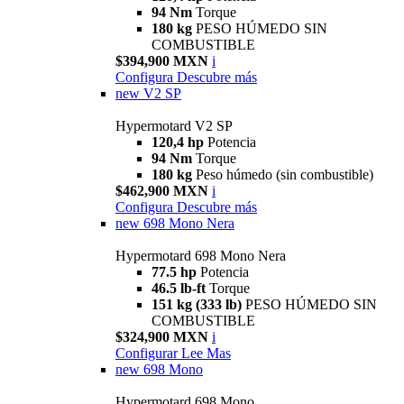
94 Nm
Torque
180 kg
PESO HÚMEDO SIN
COMBUSTIBLE
$394,900 MXN
i
Configura
Descubre más
new
V2 SP
Hypermotard V2 SP
120,4 hp
Potencia
94 Nm
Torque
180 kg
Peso húmedo (sin combustible)
$462,900 MXN
i
Configura
Descubre más
new
698 Mono Nera
Hypermotard 698 Mono Nera
77.5 hp
Potencia
46.5 lb-ft
Torque
151 kg (333 lb)
PESO HÚMEDO SIN
COMBUSTIBLE
$324,900 MXN
i
Configurar
Lee Mas
new
698 Mono
Hypermotard 698 Mono