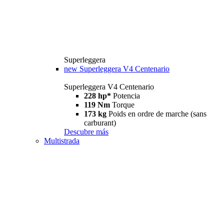
Superleggera
new
Superleggera V4 Centenario
Superleggera V4 Centenario
228 hp*
Potencia
119 Nm
Torque
173 kg
Poids en ordre de marche (sans
carburant)
Descubre más
Multistrada