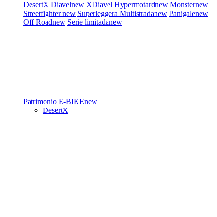
DesertX
Diavel
new
XDiavel
Hypermotard
new
Monster
new
Streetfighter
new
Superleggera
Multistrada
new
Panigale
new
Off Road
new
Serie limitada
new
Patrimonio
E-BIKE
new
DesertX