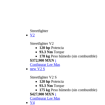
Streetfighter
V2
Streetfighter V2
120 hp
Potencia
93.3 Nm
Torque
178 kg
Peso húmedo (sin combustible)
$372,900 MXN
i
Configurar
Lee Mas
new
V2 S
Streetfighter V2 S
120 hp
Potencia
93.3 Nm
Torque
175 kg
Peso húmedo (sin combustible)
$427,900 MXN
i
Configurar
Lee Mas
V4