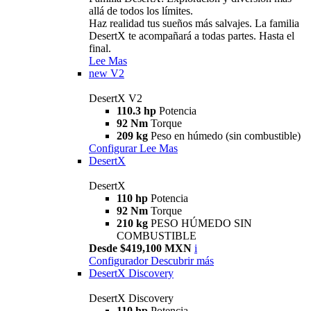
allá de todos los límites.
Haz realidad tus sueños más salvajes. La familia
DesertX te acompañará a todas partes. Hasta el
final.
Lee Mas
new
V2
DesertX V2
110.3 hp
Potencia
92 Nm
Torque
209 kg
Peso en húmedo (sin combustible)
Configurar
Lee Mas
DesertX
DesertX
110 hp
Potencia
92 Nm
Torque
210 kg
PESO HÚMEDO SIN
COMBUSTIBLE
Desde $419,100 MXN
i
Configurador
Descubrir más
DesertX Discovery
DesertX Discovery
110 hp
Potencia