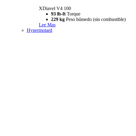
XDiavel V4 100
93 lb-ft
Torque
229 kg
Peso húmedo (sin combustible)
Lee Mas
Hypermotard