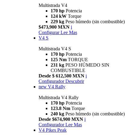
Multistrada V4
170 hp
Potencia
124 kW
Torque
229 kg
Peso húmedo (sin combustible)
$473,900 MXN
i
Configurar
Lee Mas
V4 S
Multistrada V4 S
170 hp
Potencia
125 Nm
TORQUE
231 kg
PESO HÚMEDO SIN
COMBUSTIBLE
Desde $ 612,500 MXN
i
Configurador
Descubrir
new
V4 Rally
Multistrada V4 Rally
170 hp
Potencia
123.8 Nm
Torque
240 kg
Peso húmedo (sin combustible)
Desde $674,900 MXN
i
Configurador
Lee Mas
V4 Pikes Peak