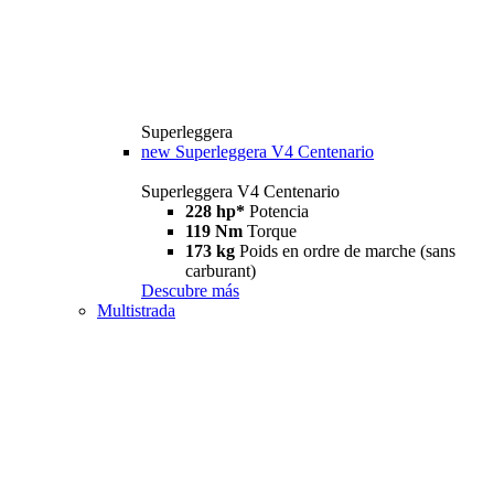
Superleggera
new
Superleggera V4 Centenario
Superleggera V4 Centenario
228 hp*
Potencia
119 Nm
Torque
173 kg
Poids en ordre de marche (sans
carburant)
Descubre más
Multistrada