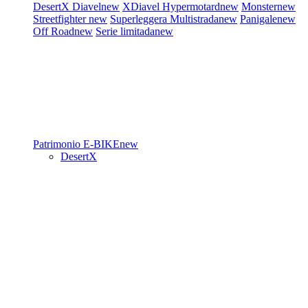
DesertX
Diavel
new
XDiavel
Hypermotard
new
Monster
new
Streetfighter
new
Superleggera
Multistrada
new
Panigale
new
Off Road
new
Serie limitada
new
Patrimonio
E-BIKE
new
DesertX