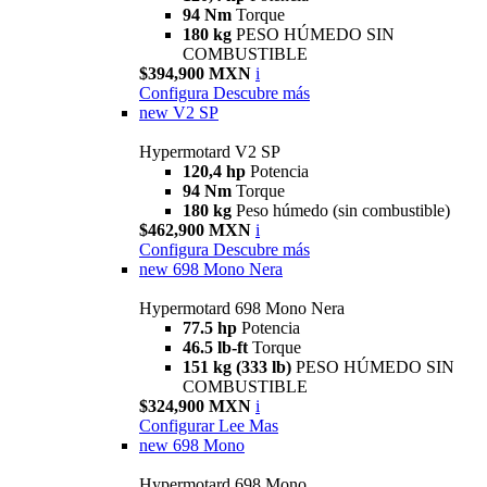
94 Nm
Torque
180 kg
PESO HÚMEDO SIN
COMBUSTIBLE
$394,900 MXN
i
Configura
Descubre más
new
V2 SP
Hypermotard V2 SP
120,4 hp
Potencia
94 Nm
Torque
180 kg
Peso húmedo (sin combustible)
$462,900 MXN
i
Configura
Descubre más
new
698 Mono Nera
Hypermotard 698 Mono Nera
77.5 hp
Potencia
46.5 lb-ft
Torque
151 kg (333 lb)
PESO HÚMEDO SIN
COMBUSTIBLE
$324,900 MXN
i
Configurar
Lee Mas
new
698 Mono
Hypermotard 698 Mono