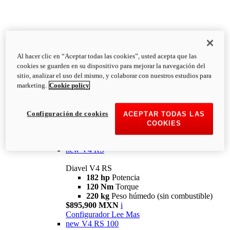
Al hacer clic en “Aceptar todas las cookies”, usted acepta que las
Diavel
cookies se guarden en su dispositivo para mejorar la navegación del
V4
sitio, analizar el uso del mismo, y colaborar con nuestros estudios para
Diavel V4
marketing.
Cookie policy
168 hp
Potencia
126 Nm
Torque
223 kg
PESO HÚMEDO SIN
Configuración de cookies
ACEPTAR TODAS LAS
COMBUSTIBLE
COOKIES
Desde $616,900 MXN
i
Configurador
Lee Mas
new
V4 RS
Diavel V4 RS
182 hp
Potencia
120 Nm
Torque
220 kg
Peso húmedo (sin combustible)
$895,900 MXN
i
Configurador
Lee Mas
new
V4 RS 100