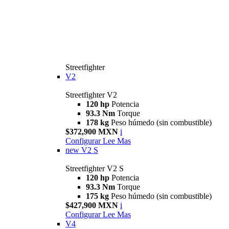
Streetfighter
V2
Streetfighter V2
120 hp
Potencia
93.3 Nm
Torque
178 kg
Peso húmedo (sin combustible)
$372,900 MXN
i
Configurar
Lee Mas
new
V2 S
Streetfighter V2 S
120 hp
Potencia
93.3 Nm
Torque
175 kg
Peso húmedo (sin combustible)
$427,900 MXN
i
Configurar
Lee Mas
V4