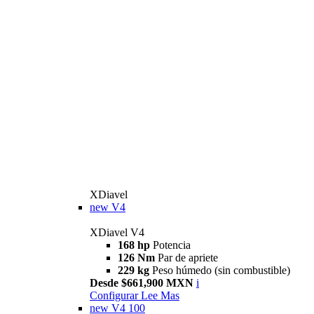
XDiavel
new
V4
XDiavel V4
168 hp
Potencia
126 Nm
Par de apriete
229 kg
Peso húmedo (sin combustible)
Desde $661,900 MXN
i
Configurar
Lee Mas
new
V4 100