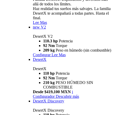
allá de todos los límites.
Haz realidad tus sueños más salvajes. La familia
DesertX te acompañará a todas partes. Hasta el
final.
Lee Mas
new
V2
DesertX V2
110.3 hp
Potencia
92 Nm
Torque
209 kg
Peso en húmedo (sin combustible)
Configurar
Lee Mas
DesertX
DesertX
110 hp
Potencia
92 Nm
Torque
210 kg
PESO HÚMEDO SIN
COMBUSTIBLE
Desde $419,100 MXN
i
Configurador
Descubrir más
DesertX Discovery
DesertX Discovery
110 hp
Potencia