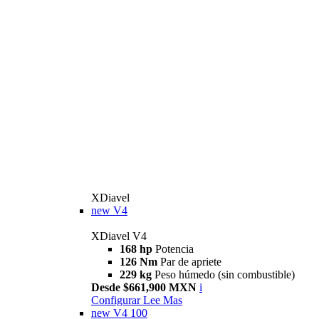
XDiavel
new
V4
XDiavel V4
168 hp
Potencia
126 Nm
Par de apriete
229 kg
Peso húmedo (sin combustible)
Desde $661,900 MXN
i
Configurar
Lee Mas
new
V4 100