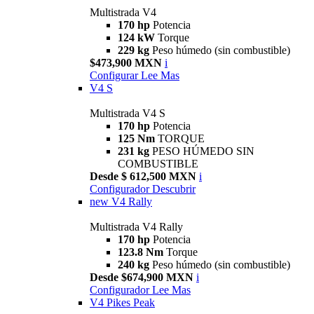
Multistrada V4
170 hp
Potencia
124 kW
Torque
229 kg
Peso húmedo (sin combustible)
$473,900 MXN
i
Configurar
Lee Mas
V4 S
Multistrada V4 S
170 hp
Potencia
125 Nm
TORQUE
231 kg
PESO HÚMEDO SIN
COMBUSTIBLE
Desde $ 612,500 MXN
i
Configurador
Descubrir
new
V4 Rally
Multistrada V4 Rally
170 hp
Potencia
123.8 Nm
Torque
240 kg
Peso húmedo (sin combustible)
Desde $674,900 MXN
i
Configurador
Lee Mas
V4 Pikes Peak