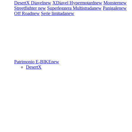
DesertX
Diavel
new
XDiavel
Hypermotard
new
Monster
new
Streetfighter
new
Superleggera
Multistrada
new
Panigale
new
Off Road
new
Serie limitada
new
Patrimonio
E-BIKE
new
DesertX