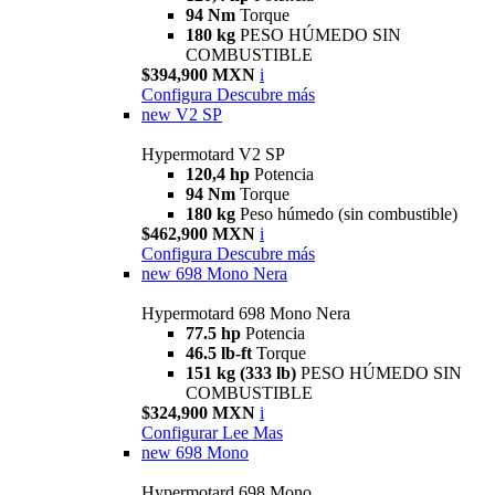
94 Nm
Torque
180 kg
PESO HÚMEDO SIN
COMBUSTIBLE
$394,900 MXN
i
Configura
Descubre más
new
V2 SP
Hypermotard V2 SP
120,4 hp
Potencia
94 Nm
Torque
180 kg
Peso húmedo (sin combustible)
$462,900 MXN
i
Configura
Descubre más
new
698 Mono Nera
Hypermotard 698 Mono Nera
77.5 hp
Potencia
46.5 lb-ft
Torque
151 kg (333 lb)
PESO HÚMEDO SIN
COMBUSTIBLE
$324,900 MXN
i
Configurar
Lee Mas
new
698 Mono
Hypermotard 698 Mono