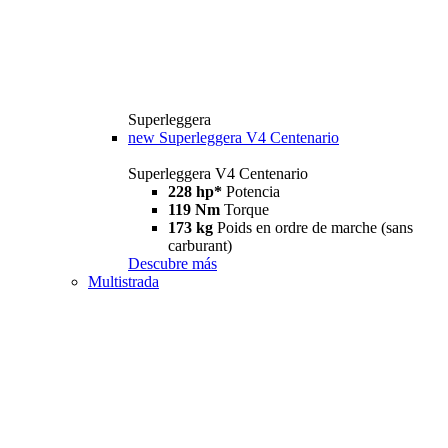
Superleggera
new
Superleggera V4 Centenario
Superleggera V4 Centenario
228 hp*
Potencia
119 Nm
Torque
173 kg
Poids en ordre de marche (sans
carburant)
Descubre más
Multistrada