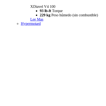
XDiavel V4 100
93 lb-ft
Torque
229 kg
Peso húmedo (sin combustible)
Lee Mas
Hypermotard