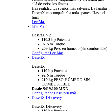
allá de todos los límites.
Haz realidad tus sueños más salvajes. La familia
DesertX te acompañará a todas partes. Hasta el
final.
Lee Mas
new
V2
DesertX V2
110.3 hp
Potencia
92 Nm
Torque
209 kg
Peso en húmedo (sin combustible)
Configurar
Lee Mas
DesertX
DesertX
110 hp
Potencia
92 Nm
Torque
210 kg
PESO HÚMEDO SIN
COMBUSTIBLE
Desde $419,100 MXN
i
Configurador
Descubrir más
DesertX Discovery
DesertX Discovery
110 hp
Potencia