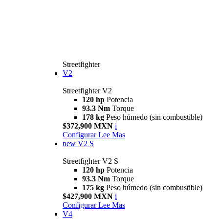
Streetfighter
V2
Streetfighter V2
120 hp
Potencia
93.3 Nm
Torque
178 kg
Peso húmedo (sin combustible)
$372,900 MXN
i
Configurar
Lee Mas
new
V2 S
Streetfighter V2 S
120 hp
Potencia
93.3 Nm
Torque
175 kg
Peso húmedo (sin combustible)
$427,900 MXN
i
Configurar
Lee Mas
V4