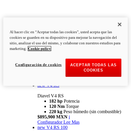
Al hacer clic en “Aceptar todas las cookies”, usted acepta que las
Diavel
cookies se guarden en su dispositivo para mejorar la navegación del
V4
sitio, analizar el uso del mismo, y colaborar con nuestros estudios para
Diavel V4
marketing.
Cookie policy
168 hp
Potencia
126 Nm
Torque
223 kg
PESO HÚMEDO SIN
Configuración de cookies
ACEPTAR TODAS LAS
COMBUSTIBLE
COOKIES
Desde $616,900 MXN
i
Configurador
Lee Mas
new
V4 RS
Diavel V4 RS
182 hp
Potencia
120 Nm
Torque
220 kg
Peso húmedo (sin combustible)
$895,900 MXN
i
Configurador
Lee Mas
new
V4 RS 100