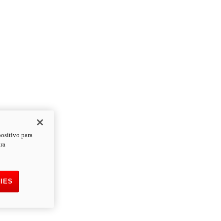
positivo para
ara
IES