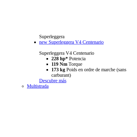
Superleggera
new
Superleggera V4 Centenario
Superleggera V4 Centenario
228 hp*
Potencia
119 Nm
Torque
173 kg
Poids en ordre de marche (sans
carburant)
Descubre más
Multistrada