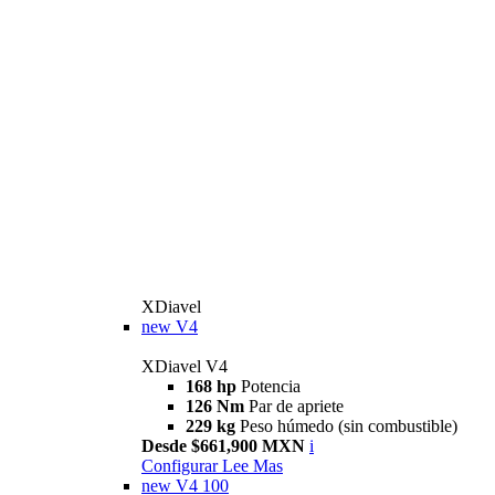
XDiavel
new
V4
XDiavel V4
168 hp
Potencia
126 Nm
Par de apriete
229 kg
Peso húmedo (sin combustible)
Desde $661,900 MXN
i
Configurar
Lee Mas
new
V4 100