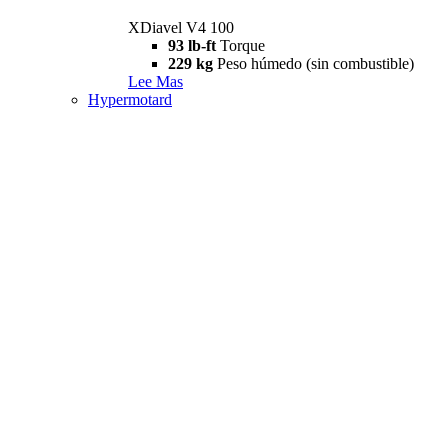
XDiavel V4 100
93 lb-ft
Torque
229 kg
Peso húmedo (sin combustible)
Lee Mas
Hypermotard