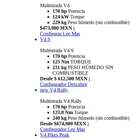
Multistrada V4
170 hp
Potencia
124 kW
Torque
229 kg
Peso húmedo (sin combustible)
$473,900 MXN
i
Configurar
Lee Mas
V4 S
Multistrada V4 S
170 hp
Potencia
125 Nm
TORQUE
231 kg
PESO HÚMEDO SIN
COMBUSTIBLE
Desde $ 612,500 MXN
i
Configurador
Descubrir
new
V4 Rally
Multistrada V4 Rally
170 hp
Potencia
123.8 Nm
Torque
240 kg
Peso húmedo (sin combustible)
Desde $674,900 MXN
i
Configurador
Lee Mas
V4 Pikes Peak