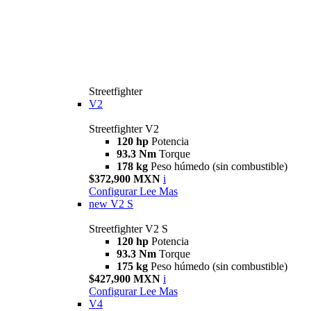
Streetfighter
V2
Streetfighter V2
120 hp
Potencia
93.3 Nm
Torque
178 kg
Peso húmedo (sin combustible)
$372,900 MXN
i
Configurar
Lee Mas
new
V2 S
Streetfighter V2 S
120 hp
Potencia
93.3 Nm
Torque
175 kg
Peso húmedo (sin combustible)
$427,900 MXN
i
Configurar
Lee Mas
V4