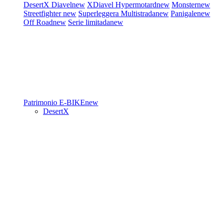
DesertX
Diavel
new
XDiavel
Hypermotard
new
Monster
new
Streetfighter
new
Superleggera
Multistrada
new
Panigale
new
Off Road
new
Serie limitada
new
Patrimonio
E-BIKE
new
DesertX