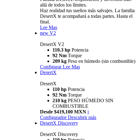
allá de todos los límites.
Haz realidad tus sueños más salvajes. La familia
DesertX te acompañará a todas partes. Hasta el
final.
Lee Mas
new
V2
DesertX V2
110.3 hp
Potencia
92 Nm
Torque
209 kg
Peso en húmedo (sin combustible)
Configurar
Lee Mas
DesertX
DesertX
110 hp
Potencia
92 Nm
Torque
210 kg
PESO HÚMEDO SIN
COMBUSTIBLE
Desde $419,100 MXN
i
Configurador
Descubrir más
DesertX Discovery
DesertX Discovery
110 hp
Potencia