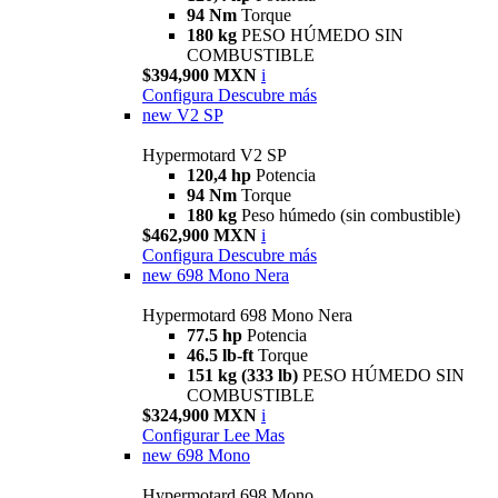
94 Nm
Torque
180 kg
PESO HÚMEDO SIN
COMBUSTIBLE
$394,900 MXN
i
Configura
Descubre más
new
V2 SP
Hypermotard V2 SP
120,4 hp
Potencia
94 Nm
Torque
180 kg
Peso húmedo (sin combustible)
$462,900 MXN
i
Configura
Descubre más
new
698 Mono Nera
Hypermotard 698 Mono Nera
77.5 hp
Potencia
46.5 lb-ft
Torque
151 kg (333 lb)
PESO HÚMEDO SIN
COMBUSTIBLE
$324,900 MXN
i
Configurar
Lee Mas
new
698 Mono
Hypermotard 698 Mono