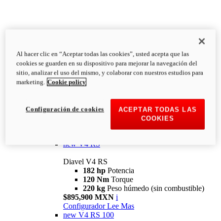
Al hacer clic en “Aceptar todas las cookies”, usted acepta que las
Diavel
cookies se guarden en su dispositivo para mejorar la navegación del
V4
sitio, analizar el uso del mismo, y colaborar con nuestros estudios para
Diavel V4
marketing.
Cookie policy
168 hp
Potencia
126 Nm
Torque
223 kg
PESO HÚMEDO SIN
Configuración de cookies
ACEPTAR TODAS LAS
COMBUSTIBLE
COOKIES
Desde $616,900 MXN
i
Configurador
Lee Mas
new
V4 RS
Diavel V4 RS
182 hp
Potencia
120 Nm
Torque
220 kg
Peso húmedo (sin combustible)
$895,900 MXN
i
Configurador
Lee Mas
new
V4 RS 100