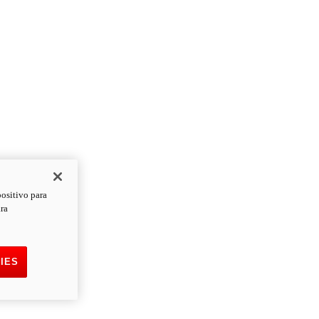
positivo para
ara
IES