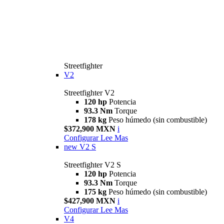
Streetfighter
V2
Streetfighter V2
120 hp
Potencia
93.3 Nm
Torque
178 kg
Peso húmedo (sin combustible)
$372,900 MXN
i
Configurar
Lee Mas
new
V2 S
Streetfighter V2 S
120 hp
Potencia
93.3 Nm
Torque
175 kg
Peso húmedo (sin combustible)
$427,900 MXN
i
Configurar
Lee Mas
V4