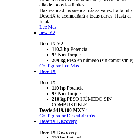
allá de todos los límites.
Haz realidad tus sueños más salvajes. La familia
DesertX te acompañará a todas partes. Hasta el
final.
Lee Mas
new
V2
DesertX V2
110.3 hp
Potencia
92 Nm
Torque
209 kg
Peso en húmedo (sin combustible)
Configurar
Lee Mas
DesertX
DesertX
110 hp
Potencia
92 Nm
Torque
210 kg
PESO HÚMEDO SIN
COMBUSTIBLE
Desde $419,100 MXN
i
Configurador
Descubrir más
DesertX Discovery
DesertX Discovery
110 hp
Potencia