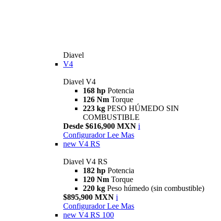
Diavel
V4
Diavel V4
168 hp
Potencia
126 Nm
Torque
223 kg
PESO HÚMEDO SIN
COMBUSTIBLE
Desde $616,900 MXN
i
Configurador
Lee Mas
new
V4 RS
Diavel V4 RS
182 hp
Potencia
120 Nm
Torque
220 kg
Peso húmedo (sin combustible)
$895,900 MXN
i
Configurador
Lee Mas
new
V4 RS 100