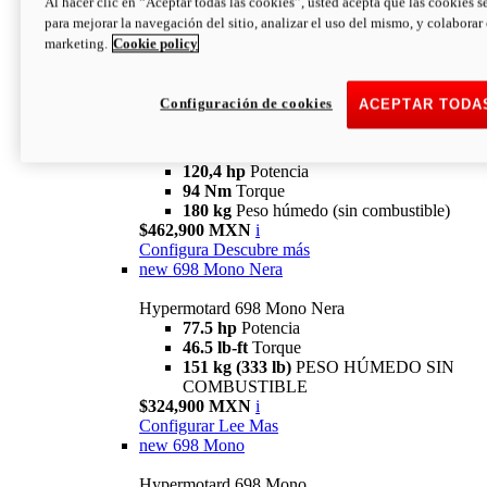
Al hacer clic en “Aceptar todas las cookies”, usted acepta que las cookies s
94 Nm
Torque
para mejorar la navegación del sitio, analizar el uso del mismo, y colaborar
180 kg
PESO HÚMEDO SIN
marketing.
Cookie policy
COMBUSTIBLE
$394,900 MXN
i
Configura
Descubre más
Configuración de cookies
ACEPTAR TODA
new
V2 SP
Hypermotard V2 SP
120,4 hp
Potencia
94 Nm
Torque
180 kg
Peso húmedo (sin combustible)
$462,900 MXN
i
Configura
Descubre más
new
698 Mono Nera
Hypermotard 698 Mono Nera
77.5 hp
Potencia
46.5 lb-ft
Torque
151 kg (333 lb)
PESO HÚMEDO SIN
COMBUSTIBLE
$324,900 MXN
i
Configurar
Lee Mas
new
698 Mono
Hypermotard 698 Mono