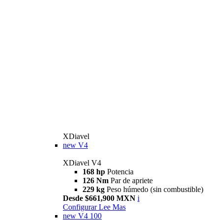
XDiavel
new
V4
XDiavel V4
168 hp
Potencia
126 Nm
Par de apriete
229 kg
Peso húmedo (sin combustible)
Desde $661,900 MXN
i
Configurar
Lee Mas
new
V4 100