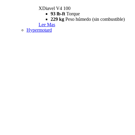
XDiavel V4 100
93 lb-ft
Torque
229 kg
Peso húmedo (sin combustible)
Lee Mas
Hypermotard