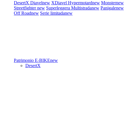
DesertX
Diavel
new
XDiavel
Hypermotard
new
Monster
new
Streetfighter
new
Superleggera
Multistrada
new
Panigale
new
Off Road
new
Serie limitada
new
Patrimonio
E-BIKE
new
DesertX