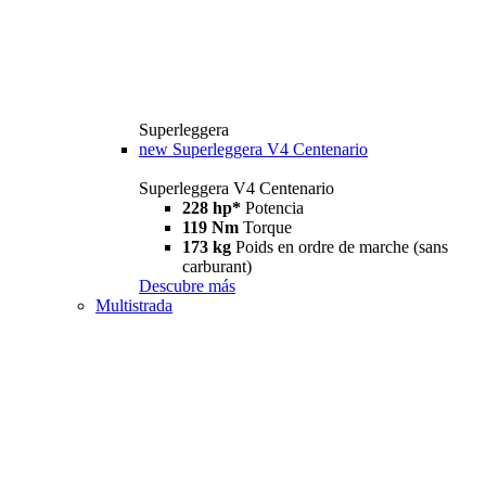
Superleggera
new
Superleggera V4 Centenario
Superleggera V4 Centenario
228 hp*
Potencia
119 Nm
Torque
173 kg
Poids en ordre de marche (sans
carburant)
Descubre más
Multistrada