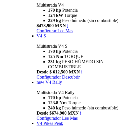
Multistrada V4
170 hp
Potencia
124 kW
Torque
229 kg
Peso húmedo (sin combustible)
$473,900 MXN
i
Configurar
Lee Mas
V4 S
Multistrada V4 S
170 hp
Potencia
125 Nm
TORQUE
231 kg
PESO HÚMEDO SIN
COMBUSTIBLE
Desde $ 612,500 MXN
i
Configurador
Descubrir
new
V4 Rally
Multistrada V4 Rally
170 hp
Potencia
123.8 Nm
Torque
240 kg
Peso húmedo (sin combustible)
Desde $674,900 MXN
i
Configurador
Lee Mas
V4 Pikes Peak