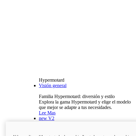
Hypermotard
Visión general
Familia Hypermotard: diversión y estilo
Explora la gama Hypermotard y elige el modelo
que mejor se adapte a tus necesidades.
Lee Mas
new
V2
Hypermotard V2
120,4 hp
Potencia