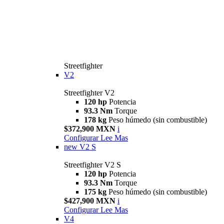
Streetfighter
V2
Streetfighter V2
120 hp
Potencia
93.3 Nm
Torque
178 kg
Peso húmedo (sin combustible)
$372,900 MXN
i
Configurar
Lee Mas
new
V2 S
Streetfighter V2 S
120 hp
Potencia
93.3 Nm
Torque
175 kg
Peso húmedo (sin combustible)
$427,900 MXN
i
Configurar
Lee Mas
V4