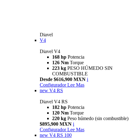
Diavel
V4
Diavel V4
168 hp
Potencia
126 Nm
Torque
223 kg
PESO HÚMEDO SIN
COMBUSTIBLE
Desde $616,900 MXN
i
Configurador
Lee Mas
new
V4 RS
Diavel V4 RS
182 hp
Potencia
120 Nm
Torque
220 kg
Peso húmedo (sin combustible)
$895,900 MXN
i
Configurador
Lee Mas
new
V4 RS 100