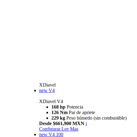
XDiavel
new
V4
XDiavel V4
168 hp
Potencia
126 Nm
Par de apriete
229 kg
Peso húmedo (sin combustible)
Desde $661,900 MXN
i
Configurar
Lee Mas
new
V4 100