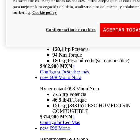
Al hacer clic en “Aceptar todas las cookies”, usted acepta que las cookies s
94 Nm
Torque
para mejorar la navegación del sitio, analizar el uso del mismo, y colaborar
180 kg
PESO HÚMEDO SIN
marketing.
Cookie policy
COMBUSTIBLE
$394,900 MXN
i
Configura
Descubre más
Configuración de cookies
ACEPTAR TODA
new
V2 SP
Hypermotard V2 SP
120,4 hp
Potencia
94 Nm
Torque
180 kg
Peso húmedo (sin combustible)
$462,900 MXN
i
Configura
Descubre más
new
698 Mono Nera
Hypermotard 698 Mono Nera
77.5 hp
Potencia
46.5 lb-ft
Torque
151 kg (333 lb)
PESO HÚMEDO SIN
COMBUSTIBLE
$324,900 MXN
i
Configurar
Lee Mas
new
698 Mono
Hypermotard 698 Mono