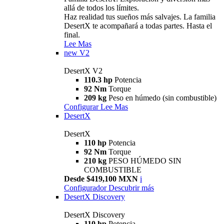
allá de todos los límites.
Haz realidad tus sueños más salvajes. La familia
DesertX te acompañará a todas partes. Hasta el
final.
Lee Mas
new
V2
DesertX V2
110.3 hp
Potencia
92 Nm
Torque
209 kg
Peso en húmedo (sin combustible)
Configurar
Lee Mas
DesertX
DesertX
110 hp
Potencia
92 Nm
Torque
210 kg
PESO HÚMEDO SIN
COMBUSTIBLE
Desde $419,100 MXN
i
Configurador
Descubrir más
DesertX Discovery
DesertX Discovery
110 hp
Potencia