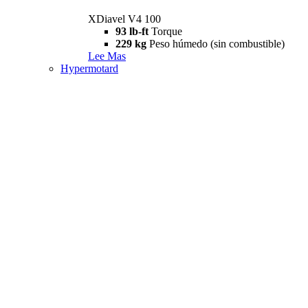
XDiavel V4 100
93 lb-ft
Torque
229 kg
Peso húmedo (sin combustible)
Lee Mas
Hypermotard