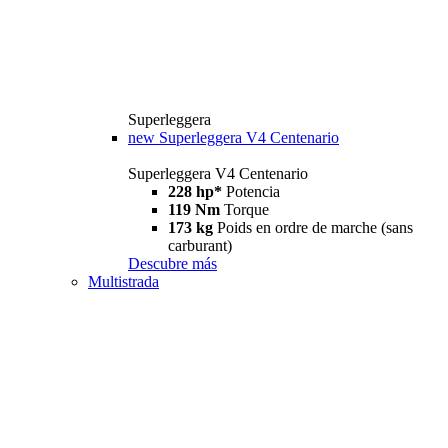
Superleggera
new
Superleggera V4 Centenario
Superleggera V4 Centenario
228 hp*
Potencia
119 Nm
Torque
173 kg
Poids en ordre de marche (sans
carburant)
Descubre más
Multistrada