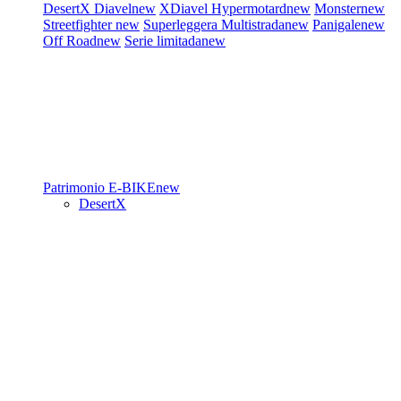
DesertX
Diavel
new
XDiavel
Hypermotard
new
Monster
new
Streetfighter
new
Superleggera
Multistrada
new
Panigale
new
Off Road
new
Serie limitada
new
Patrimonio
E-BIKE
new
DesertX