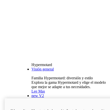
Hypermotard
Visión general
Familia Hypermotard: diversión y estilo
Explora la gama Hypermotard y elige el modelo
que mejor se adapte a tus necesidades.
Lee Mas
new
V2
Hypermotard V2
120,4 hp
Potencia