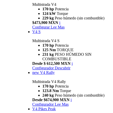
Multistrada V4
170 hp
Potencia
124 kW
Torque
229 kg
Peso húmedo (sin combustible)
$473,900 MXN
i
Configurar
Lee Mas
V4 S
Multistrada V4 S
170 hp
Potencia
125 Nm
TORQUE
231 kg
PESO HÚMEDO SIN
COMBUSTIBLE
Desde $ 612,500 MXN
i
Configurador
Descubrir
new
V4 Rally
Multistrada V4 Rally
170 hp
Potencia
123.8 Nm
Torque
240 kg
Peso húmedo (sin combustible)
Desde $674,900 MXN
i
Configurador
Lee Mas
V4 Pikes Peak