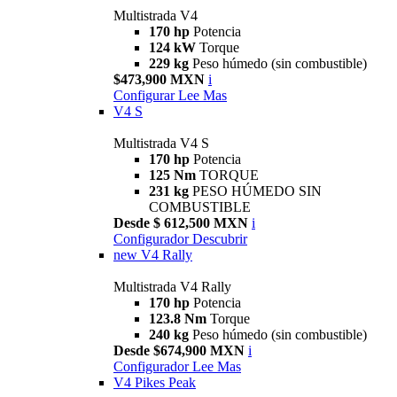
Multistrada V4
170 hp
Potencia
124 kW
Torque
229 kg
Peso húmedo (sin combustible)
$473,900 MXN
i
Configurar
Lee Mas
V4 S
Multistrada V4 S
170 hp
Potencia
125 Nm
TORQUE
231 kg
PESO HÚMEDO SIN
COMBUSTIBLE
Desde $ 612,500 MXN
i
Configurador
Descubrir
new
V4 Rally
Multistrada V4 Rally
170 hp
Potencia
123.8 Nm
Torque
240 kg
Peso húmedo (sin combustible)
Desde $674,900 MXN
i
Configurador
Lee Mas
V4 Pikes Peak