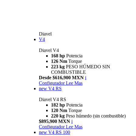
Diavel
V4
Diavel V4
168 hp
Potencia
126 Nm
Torque
223 kg
PESO HÚMEDO SIN
COMBUSTIBLE
Desde $616,900 MXN
i
Configurador
Lee Mas
new
V4 RS
Diavel V4 RS
182 hp
Potencia
120 Nm
Torque
220 kg
Peso húmedo (sin combustible)
$895,900 MXN
i
Configurador
Lee Mas
new
V4 RS 100