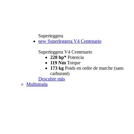
Superleggera
new
Superleggera V4 Centenario
Superleggera V4 Centenario
228 hp*
Potencia
119 Nm
Torque
173 kg
Poids en ordre de marche (sans
carburant)
Descubre más
Multistrada