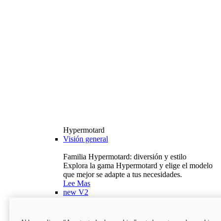
Hypermotard
Visión general
Familia Hypermotard: diversión y estilo
Explora la gama Hypermotard y elige el modelo
que mejor se adapte a tus necesidades.
Lee Mas
new
V2
Hypermotard V2
120,4 hp
Potencia