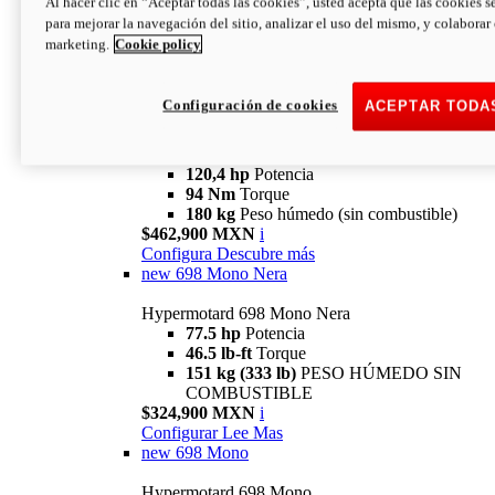
Al hacer clic en “Aceptar todas las cookies”, usted acepta que las cookies s
94 Nm
Torque
para mejorar la navegación del sitio, analizar el uso del mismo, y colaborar
180 kg
PESO HÚMEDO SIN
marketing.
Cookie policy
COMBUSTIBLE
$394,900 MXN
i
Configura
Descubre más
Configuración de cookies
ACEPTAR TODA
new
V2 SP
Hypermotard V2 SP
120,4 hp
Potencia
94 Nm
Torque
180 kg
Peso húmedo (sin combustible)
$462,900 MXN
i
Configura
Descubre más
new
698 Mono Nera
Hypermotard 698 Mono Nera
77.5 hp
Potencia
46.5 lb-ft
Torque
151 kg (333 lb)
PESO HÚMEDO SIN
COMBUSTIBLE
$324,900 MXN
i
Configurar
Lee Mas
new
698 Mono
Hypermotard 698 Mono