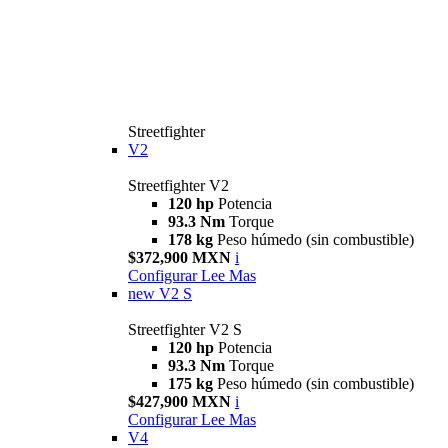
Streetfighter
V2
Streetfighter V2
120 hp
Potencia
93.3 Nm
Torque
178 kg
Peso húmedo (sin combustible)
$372,900 MXN
i
Configurar
Lee Mas
new
V2 S
Streetfighter V2 S
120 hp
Potencia
93.3 Nm
Torque
175 kg
Peso húmedo (sin combustible)
$427,900 MXN
i
Configurar
Lee Mas
V4