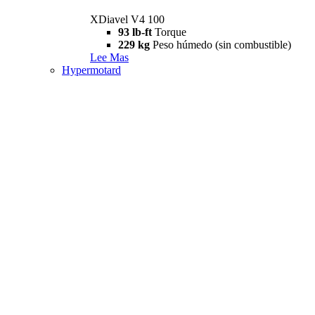
XDiavel V4 100
93 lb-ft
Torque
229 kg
Peso húmedo (sin combustible)
Lee Mas
Hypermotard