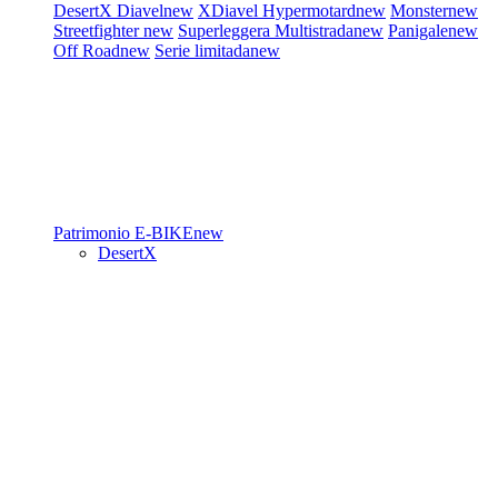
DesertX
Diavel
new
XDiavel
Hypermotard
new
Monster
new
Streetfighter
new
Superleggera
Multistrada
new
Panigale
new
Off Road
new
Serie limitada
new
Patrimonio
E-BIKE
new
DesertX