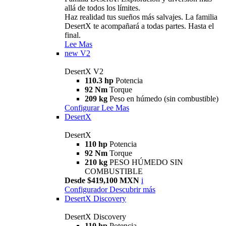
allá de todos los límites.
Haz realidad tus sueños más salvajes. La familia
DesertX te acompañará a todas partes. Hasta el
final.
Lee Mas
new
V2
DesertX V2
110.3 hp
Potencia
92 Nm
Torque
209 kg
Peso en húmedo (sin combustible)
Configurar
Lee Mas
DesertX
DesertX
110 hp
Potencia
92 Nm
Torque
210 kg
PESO HÚMEDO SIN
COMBUSTIBLE
Desde $419,100 MXN
i
Configurador
Descubrir más
DesertX Discovery
DesertX Discovery
110 hp
Potencia