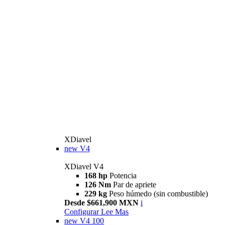
XDiavel
new
V4
XDiavel V4
168 hp
Potencia
126 Nm
Par de apriete
229 kg
Peso húmedo (sin combustible)
Desde $661,900 MXN
i
Configurar
Lee Mas
new
V4 100