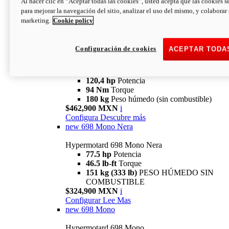
Al hacer clic en “Aceptar todas las cookies”, usted acepta que las cookies s
94 Nm
Torque
para mejorar la navegación del sitio, analizar el uso del mismo, y colaborar
180 kg
PESO HÚMEDO SIN
marketing.
Cookie policy
COMBUSTIBLE
$394,900 MXN
i
Configura
Descubre más
Configuración de cookies
ACEPTAR TODA
new
V2 SP
Hypermotard V2 SP
120,4 hp
Potencia
94 Nm
Torque
180 kg
Peso húmedo (sin combustible)
$462,900 MXN
i
Configura
Descubre más
new
698 Mono Nera
Hypermotard 698 Mono Nera
77.5 hp
Potencia
46.5 lb-ft
Torque
151 kg (333 lb)
PESO HÚMEDO SIN
COMBUSTIBLE
$324,900 MXN
i
Configurar
Lee Mas
new
698 Mono
Hypermotard 698 Mono