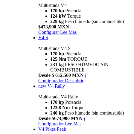
Multistrada V4
170 hp
Potencia
124 kW
Torque
229 kg
Peso húmedo (sin combustible)
$473,900 MXN
i
Configurar
Lee Mas
V4 S
Multistrada V4 S
170 hp
Potencia
125 Nm
TORQUE
231 kg
PESO HÚMEDO SIN
COMBUSTIBLE
Desde $ 612,500 MXN
i
Configurador
Descubrir
new
V4 Rally
Multistrada V4 Rally
170 hp
Potencia
123.8 Nm
Torque
240 kg
Peso húmedo (sin combustible)
Desde $674,900 MXN
i
Configurador
Lee Mas
V4 Pikes Peak