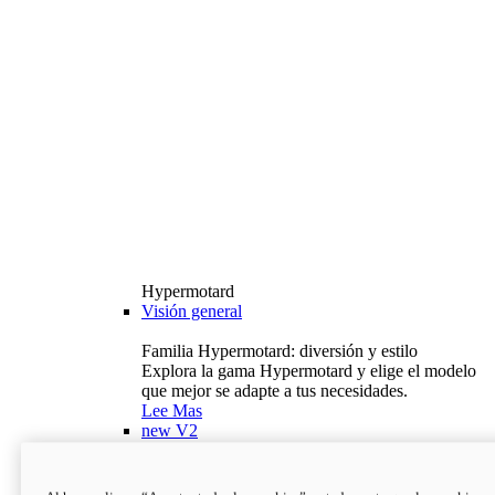
Hypermotard
Visión general
Familia Hypermotard: diversión y estilo
Explora la gama Hypermotard y elige el modelo
que mejor se adapte a tus necesidades.
Lee Mas
new
V2
Hypermotard V2
120,4 hp
Potencia