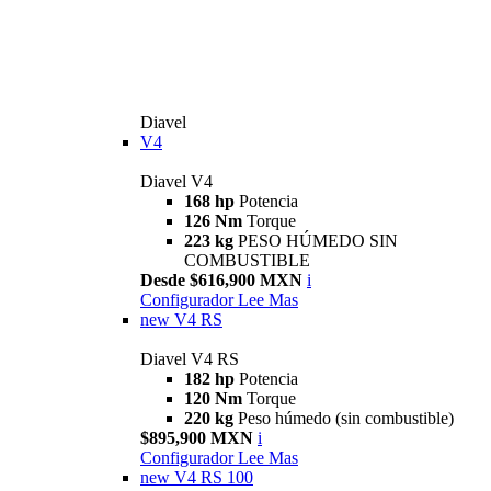
Diavel
V4
Diavel V4
168 hp
Potencia
126 Nm
Torque
223 kg
PESO HÚMEDO SIN
COMBUSTIBLE
Desde $616,900 MXN
i
Configurador
Lee Mas
new
V4 RS
Diavel V4 RS
182 hp
Potencia
120 Nm
Torque
220 kg
Peso húmedo (sin combustible)
$895,900 MXN
i
Configurador
Lee Mas
new
V4 RS 100