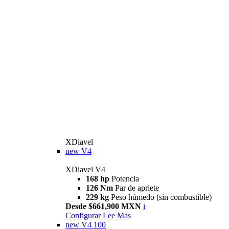
XDiavel
new
V4
XDiavel V4
168 hp
Potencia
126 Nm
Par de apriete
229 kg
Peso húmedo (sin combustible)
Desde $661,900 MXN
i
Configurar
Lee Mas
new
V4 100