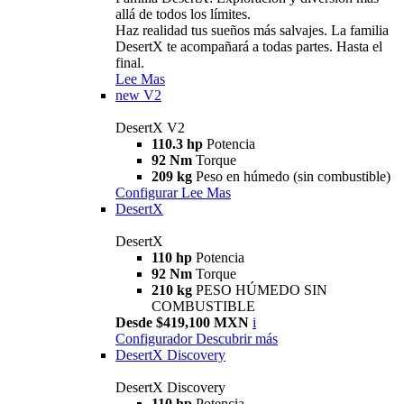
allá de todos los límites.
Haz realidad tus sueños más salvajes. La familia
DesertX te acompañará a todas partes. Hasta el
final.
Lee Mas
new
V2
DesertX V2
110.3 hp
Potencia
92 Nm
Torque
209 kg
Peso en húmedo (sin combustible)
Configurar
Lee Mas
DesertX
DesertX
110 hp
Potencia
92 Nm
Torque
210 kg
PESO HÚMEDO SIN
COMBUSTIBLE
Desde $419,100 MXN
i
Configurador
Descubrir más
DesertX Discovery
DesertX Discovery
110 hp
Potencia