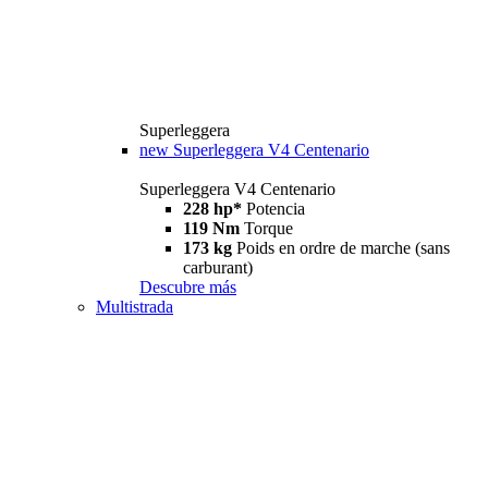
Superleggera
new
Superleggera V4 Centenario
Superleggera V4 Centenario
228 hp*
Potencia
119 Nm
Torque
173 kg
Poids en ordre de marche (sans
carburant)
Descubre más
Multistrada