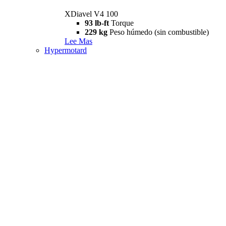
XDiavel V4 100
93 lb-ft
Torque
229 kg
Peso húmedo (sin combustible)
Lee Mas
Hypermotard