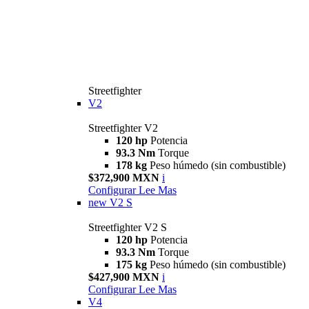
Streetfighter
V2
Streetfighter V2
120 hp
Potencia
93.3 Nm
Torque
178 kg
Peso húmedo (sin combustible)
$372,900 MXN
i
Configurar
Lee Mas
new
V2 S
Streetfighter V2 S
120 hp
Potencia
93.3 Nm
Torque
175 kg
Peso húmedo (sin combustible)
$427,900 MXN
i
Configurar
Lee Mas
V4