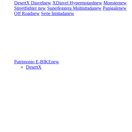
DesertX
Diavel
new
XDiavel
Hypermotard
new
Monster
new
Streetfighter
new
Superleggera
Multistrada
new
Panigale
new
Off Road
new
Serie limitada
new
Patrimonio
E-BIKE
new
DesertX