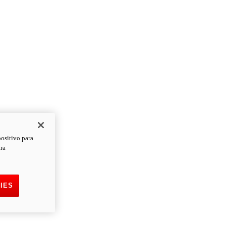
positivo para
ara
IES