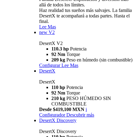
allá de todos los límites.
Haz realidad tus sueños más salvajes. La familia
DesertX te acompañará a todas partes. Hasta el
final.
Lee Mas
new
V2
DesertX V2
110.3 hp
Potencia
92 Nm
Torque
209 kg
Peso en húmedo (sin combustible)
Configurar
Lee Mas
DesertX
DesertX
110 hp
Potencia
92 Nm
Torque
210 kg
PESO HÚMEDO SIN
COMBUSTIBLE
Desde $419,100 MXN
i
Configurador
Descubrir más
DesertX Discovery
DesertX Discovery
110 hp
Potencia