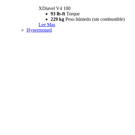
XDiavel V4 100
93 lb-ft
Torque
229 kg
Peso húmedo (sin combustible)
Lee Mas
Hypermotard