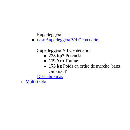
Superleggera
new
Superleggera V4 Centenario
Superleggera V4 Centenario
228 hp*
Potencia
119 Nm
Torque
173 kg
Poids en ordre de marche (sans
carburant)
Descubre más
Multistrada