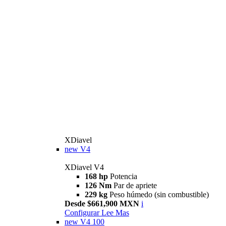
XDiavel
new
V4
XDiavel V4
168 hp
Potencia
126 Nm
Par de apriete
229 kg
Peso húmedo (sin combustible)
Desde $661,900 MXN
i
Configurar
Lee Mas
new
V4 100