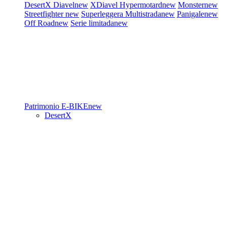
DesertX
Diavel
new
XDiavel
Hypermotard
new
Monster
new
Streetfighter
new
Superleggera
Multistrada
new
Panigale
new
Off Road
new
Serie limitada
new
Patrimonio
E-BIKE
new
DesertX