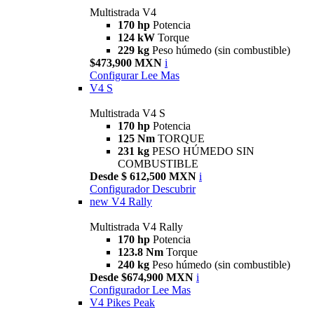
Multistrada V4
170 hp
Potencia
124 kW
Torque
229 kg
Peso húmedo (sin combustible)
$473,900 MXN
i
Configurar
Lee Mas
V4 S
Multistrada V4 S
170 hp
Potencia
125 Nm
TORQUE
231 kg
PESO HÚMEDO SIN
COMBUSTIBLE
Desde $ 612,500 MXN
i
Configurador
Descubrir
new
V4 Rally
Multistrada V4 Rally
170 hp
Potencia
123.8 Nm
Torque
240 kg
Peso húmedo (sin combustible)
Desde $674,900 MXN
i
Configurador
Lee Mas
V4 Pikes Peak