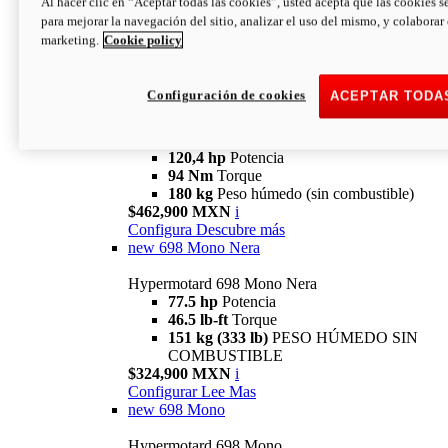
Al hacer clic en “Aceptar todas las cookies”, usted acepta que las cookies s
94 Nm
Torque
para mejorar la navegación del sitio, analizar el uso del mismo, y colaborar
180 kg
PESO HÚMEDO SIN
marketing.
Cookie policy
COMBUSTIBLE
$394,900 MXN
i
Configura
Descubre más
Configuración de cookies
ACEPTAR TODA
new
V2 SP
Hypermotard V2 SP
120,4 hp
Potencia
94 Nm
Torque
180 kg
Peso húmedo (sin combustible)
$462,900 MXN
i
Configura
Descubre más
new
698 Mono Nera
Hypermotard 698 Mono Nera
77.5 hp
Potencia
46.5 lb-ft
Torque
151 kg (333 lb)
PESO HÚMEDO SIN
COMBUSTIBLE
$324,900 MXN
i
Configurar
Lee Mas
new
698 Mono
Hypermotard 698 Mono