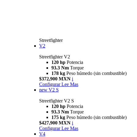
Streetfighter
V2
Streetfighter V2
120 hp
Potencia
93.3 Nm
Torque
178 kg
Peso húmedo (sin combustible)
$372,900 MXN
i
Configurar
Lee Mas
new
V2 S
Streetfighter V2 S
120 hp
Potencia
93.3 Nm
Torque
175 kg
Peso húmedo (sin combustible)
$427,900 MXN
i
Configurar
Lee Mas
V4