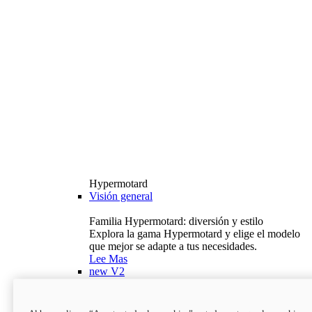
Hypermotard
Visión general
Familia Hypermotard: diversión y estilo
Explora la gama Hypermotard y elige el modelo
que mejor se adapte a tus necesidades.
Lee Mas
new
V2
Hypermotard V2
120,4 hp
Potencia