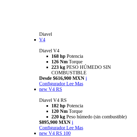
Diavel
V4
Diavel V4
168 hp
Potencia
126 Nm
Torque
223 kg
PESO HÚMEDO SIN
COMBUSTIBLE
Desde $616,900 MXN
i
Configurador
Lee Mas
new
V4 RS
Diavel V4 RS
182 hp
Potencia
120 Nm
Torque
220 kg
Peso húmedo (sin combustible)
$895,900 MXN
i
Configurador
Lee Mas
new
V4 RS 100