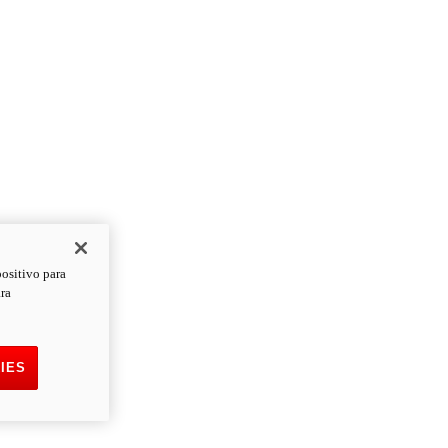
positivo para
ara
IES