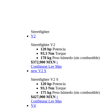
Streetfighter
V2
Streetfighter V2
120 hp
Potencia
93.3 Nm
Torque
178 kg
Peso húmedo (sin combustible)
$372,900 MXN
i
Configurar
Lee Mas
new
V2 S
Streetfighter V2 S
120 hp
Potencia
93.3 Nm
Torque
175 kg
Peso húmedo (sin combustible)
$427,900 MXN
i
Configurar
Lee Mas
V4