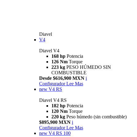
Diavel
V4
Diavel V4
168 hp
Potencia
126 Nm
Torque
223 kg
PESO HÚMEDO SIN
COMBUSTIBLE
Desde $616,900 MXN
i
Configurador
Lee Mas
new
V4 RS
Diavel V4 RS
182 hp
Potencia
120 Nm
Torque
220 kg
Peso húmedo (sin combustible)
$895,900 MXN
i
Configurador
Lee Mas
new
V4 RS 100