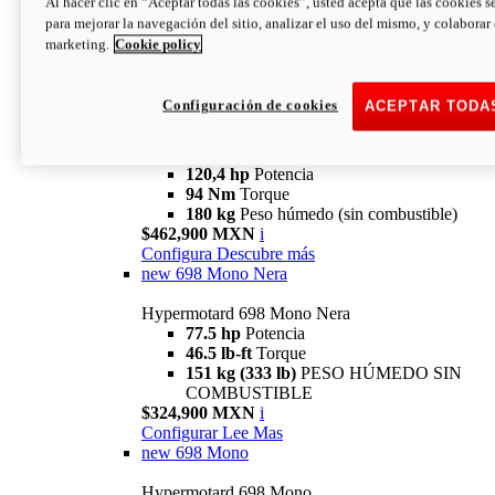
Al hacer clic en “Aceptar todas las cookies”, usted acepta que las cookies s
94 Nm
Torque
para mejorar la navegación del sitio, analizar el uso del mismo, y colaborar
180 kg
PESO HÚMEDO SIN
marketing.
Cookie policy
COMBUSTIBLE
$394,900 MXN
i
Configura
Descubre más
Configuración de cookies
ACEPTAR TODA
new
V2 SP
Hypermotard V2 SP
120,4 hp
Potencia
94 Nm
Torque
180 kg
Peso húmedo (sin combustible)
$462,900 MXN
i
Configura
Descubre más
new
698 Mono Nera
Hypermotard 698 Mono Nera
77.5 hp
Potencia
46.5 lb-ft
Torque
151 kg (333 lb)
PESO HÚMEDO SIN
COMBUSTIBLE
$324,900 MXN
i
Configurar
Lee Mas
new
698 Mono
Hypermotard 698 Mono