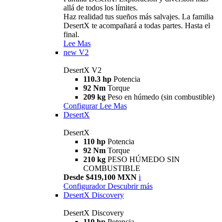
allá de todos los límites.
Haz realidad tus sueños más salvajes. La familia
DesertX te acompañará a todas partes. Hasta el
final.
Lee Mas
new
V2
DesertX V2
110.3 hp
Potencia
92 Nm
Torque
209 kg
Peso en húmedo (sin combustible)
Configurar
Lee Mas
DesertX
DesertX
110 hp
Potencia
92 Nm
Torque
210 kg
PESO HÚMEDO SIN
COMBUSTIBLE
Desde $419,100 MXN
i
Configurador
Descubrir más
DesertX Discovery
DesertX Discovery
110 hp
Potencia