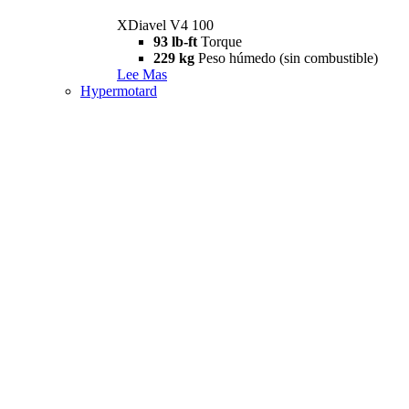
XDiavel V4 100
93 lb-ft
Torque
229 kg
Peso húmedo (sin combustible)
Lee Mas
Hypermotard