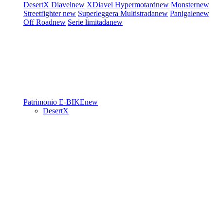
DesertX
Diavel
new
XDiavel
Hypermotard
new
Monster
new
Streetfighter
new
Superleggera
Multistrada
new
Panigale
new
Off Road
new
Serie limitada
new
Patrimonio
E-BIKE
new
DesertX