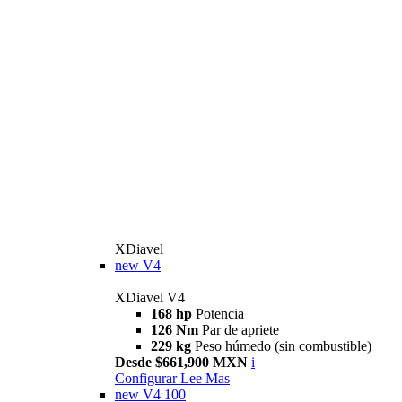
XDiavel
new
V4
XDiavel V4
168 hp
Potencia
126 Nm
Par de apriete
229 kg
Peso húmedo (sin combustible)
Desde $661,900 MXN
i
Configurar
Lee Mas
new
V4 100