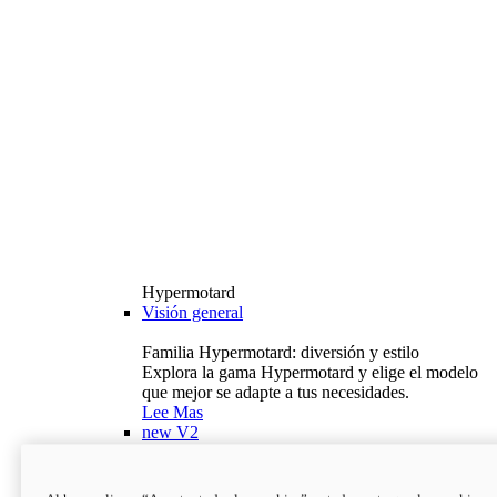
Hypermotard
Visión general
Familia Hypermotard: diversión y estilo
Explora la gama Hypermotard y elige el modelo
que mejor se adapte a tus necesidades.
Lee Mas
new
V2
Hypermotard V2
120,4 hp
Potencia