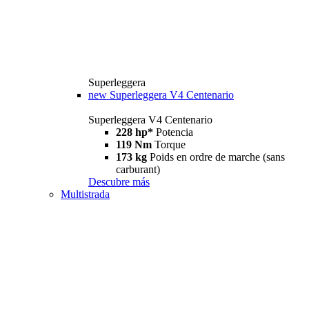
Superleggera
new
Superleggera V4 Centenario
Superleggera V4 Centenario
228 hp*
Potencia
119 Nm
Torque
173 kg
Poids en ordre de marche (sans
carburant)
Descubre más
Multistrada