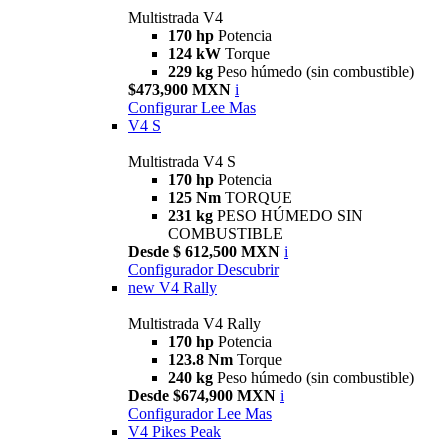
Multistrada V4
170 hp
Potencia
124 kW
Torque
229 kg
Peso húmedo (sin combustible)
$473,900 MXN
i
Configurar
Lee Mas
V4 S
Multistrada V4 S
170 hp
Potencia
125 Nm
TORQUE
231 kg
PESO HÚMEDO SIN
COMBUSTIBLE
Desde $ 612,500 MXN
i
Configurador
Descubrir
new
V4 Rally
Multistrada V4 Rally
170 hp
Potencia
123.8 Nm
Torque
240 kg
Peso húmedo (sin combustible)
Desde $674,900 MXN
i
Configurador
Lee Mas
V4 Pikes Peak