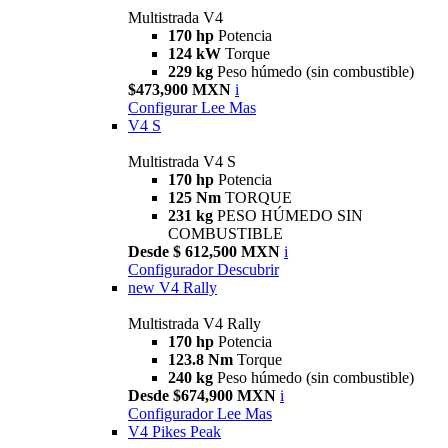
Multistrada V4
170 hp
Potencia
124 kW
Torque
229 kg
Peso húmedo (sin combustible)
$473,900 MXN
i
Configurar
Lee Mas
V4 S
Multistrada V4 S
170 hp
Potencia
125 Nm
TORQUE
231 kg
PESO HÚMEDO SIN
COMBUSTIBLE
Desde $ 612,500 MXN
i
Configurador
Descubrir
new
V4 Rally
Multistrada V4 Rally
170 hp
Potencia
123.8 Nm
Torque
240 kg
Peso húmedo (sin combustible)
Desde $674,900 MXN
i
Configurador
Lee Mas
V4 Pikes Peak