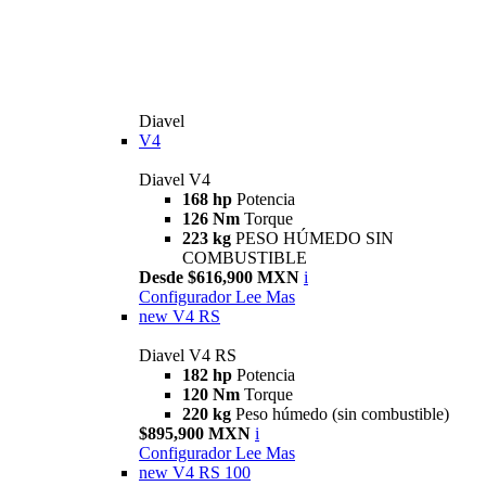
Diavel
V4
Diavel V4
168 hp
Potencia
126 Nm
Torque
223 kg
PESO HÚMEDO SIN
COMBUSTIBLE
Desde $616,900 MXN
i
Configurador
Lee Mas
new
V4 RS
Diavel V4 RS
182 hp
Potencia
120 Nm
Torque
220 kg
Peso húmedo (sin combustible)
$895,900 MXN
i
Configurador
Lee Mas
new
V4 RS 100