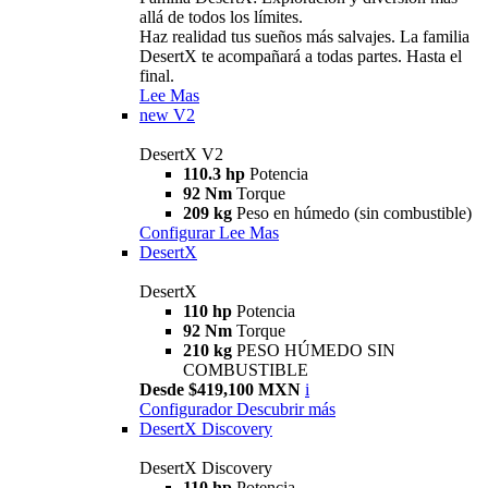
allá de todos los límites.
Haz realidad tus sueños más salvajes. La familia
DesertX te acompañará a todas partes. Hasta el
final.
Lee Mas
new
V2
DesertX V2
110.3 hp
Potencia
92 Nm
Torque
209 kg
Peso en húmedo (sin combustible)
Configurar
Lee Mas
DesertX
DesertX
110 hp
Potencia
92 Nm
Torque
210 kg
PESO HÚMEDO SIN
COMBUSTIBLE
Desde $419,100 MXN
i
Configurador
Descubrir más
DesertX Discovery
DesertX Discovery
110 hp
Potencia