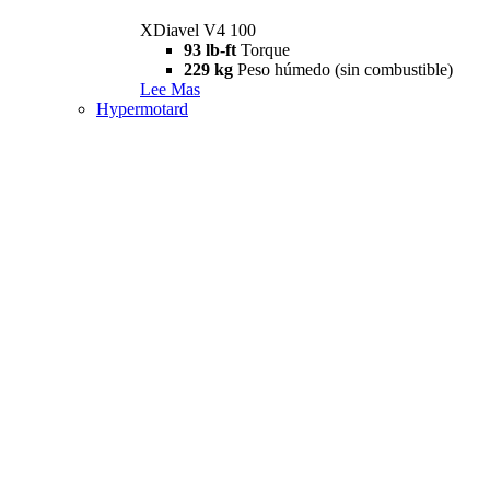
XDiavel V4 100
93 lb-ft
Torque
229 kg
Peso húmedo (sin combustible)
Lee Mas
Hypermotard