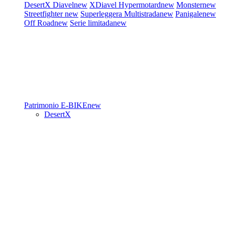
DesertX
Diavel
new
XDiavel
Hypermotard
new
Monster
new
Streetfighter
new
Superleggera
Multistrada
new
Panigale
new
Off Road
new
Serie limitada
new
Patrimonio
E-BIKE
new
DesertX