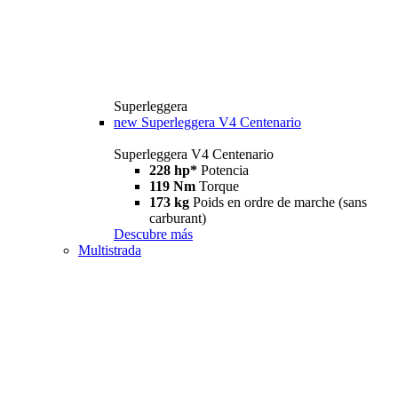
Superleggera
new
Superleggera V4 Centenario
Superleggera V4 Centenario
228 hp*
Potencia
119 Nm
Torque
173 kg
Poids en ordre de marche (sans
carburant)
Descubre más
Multistrada