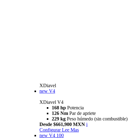
XDiavel
new
V4
XDiavel V4
168 hp
Potencia
126 Nm
Par de apriete
229 kg
Peso húmedo (sin combustible)
Desde $661,900 MXN
i
Configurar
Lee Mas
new
V4 100