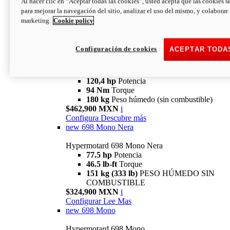
Al hacer clic en “Aceptar todas las cookies”, usted acepta que las cookies s
94 Nm
Torque
para mejorar la navegación del sitio, analizar el uso del mismo, y colaborar
180 kg
PESO HÚMEDO SIN
marketing.
Cookie policy
COMBUSTIBLE
$394,900 MXN
i
Configura
Descubre más
Configuración de cookies
ACEPTAR TODA
new
V2 SP
Hypermotard V2 SP
120,4 hp
Potencia
94 Nm
Torque
180 kg
Peso húmedo (sin combustible)
$462,900 MXN
i
Configura
Descubre más
new
698 Mono Nera
Hypermotard 698 Mono Nera
77.5 hp
Potencia
46.5 lb-ft
Torque
151 kg (333 lb)
PESO HÚMEDO SIN
COMBUSTIBLE
$324,900 MXN
i
Configurar
Lee Mas
new
698 Mono
Hypermotard 698 Mono