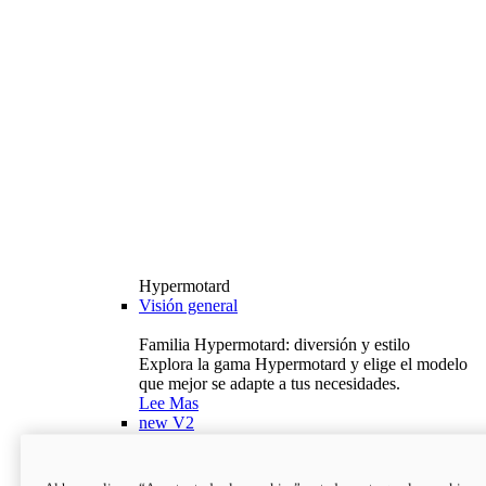
Hypermotard
Visión general
Familia Hypermotard: diversión y estilo
Explora la gama Hypermotard y elige el modelo
que mejor se adapte a tus necesidades.
Lee Mas
new
V2
Hypermotard V2
120,4 hp
Potencia