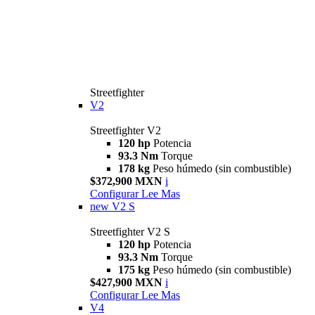
Streetfighter
V2
Streetfighter V2
120 hp
Potencia
93.3 Nm
Torque
178 kg
Peso húmedo (sin combustible)
$372,900 MXN
i
Configurar
Lee Mas
new
V2 S
Streetfighter V2 S
120 hp
Potencia
93.3 Nm
Torque
175 kg
Peso húmedo (sin combustible)
$427,900 MXN
i
Configurar
Lee Mas
V4