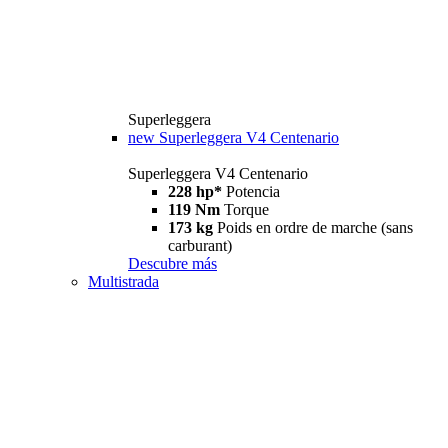
Superleggera
new
Superleggera V4 Centenario
Superleggera V4 Centenario
228 hp*
Potencia
119 Nm
Torque
173 kg
Poids en ordre de marche (sans
carburant)
Descubre más
Multistrada