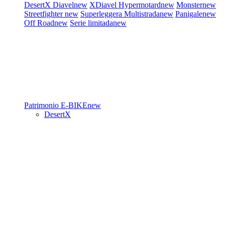
DesertX
Diavel
new
XDiavel
Hypermotard
new
Monster
new
Streetfighter
new
Superleggera
Multistrada
new
Panigale
new
Off Road
new
Serie limitada
new
Patrimonio
E-BIKE
new
DesertX