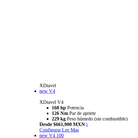
XDiavel
new
V4
XDiavel V4
168 hp
Potencia
126 Nm
Par de apriete
229 kg
Peso húmedo (sin combustible)
Desde $661,900 MXN
i
Configurar
Lee Mas
new
V4 100