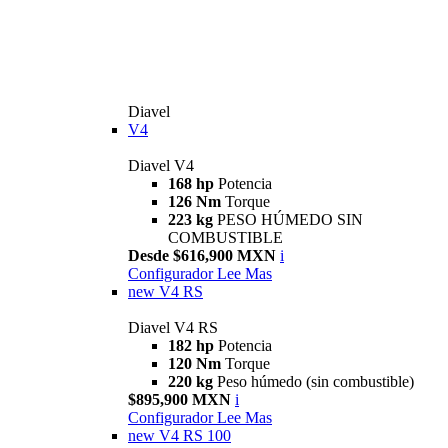
Diavel
V4
Diavel V4
168 hp
Potencia
126 Nm
Torque
223 kg
PESO HÚMEDO SIN
COMBUSTIBLE
Desde $616,900 MXN
i
Configurador
Lee Mas
new
V4 RS
Diavel V4 RS
182 hp
Potencia
120 Nm
Torque
220 kg
Peso húmedo (sin combustible)
$895,900 MXN
i
Configurador
Lee Mas
new
V4 RS 100