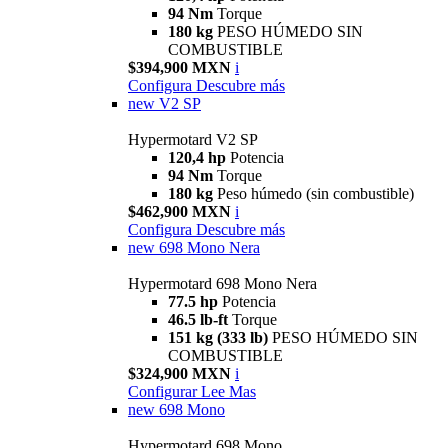
94 Nm
Torque
180 kg
PESO HÚMEDO SIN
COMBUSTIBLE
$394,900 MXN
i
Configura
Descubre más
new
V2 SP
Hypermotard V2 SP
120,4 hp
Potencia
94 Nm
Torque
180 kg
Peso húmedo (sin combustible)
$462,900 MXN
i
Configura
Descubre más
new
698 Mono Nera
Hypermotard 698 Mono Nera
77.5 hp
Potencia
46.5 lb-ft
Torque
151 kg (333 lb)
PESO HÚMEDO SIN
COMBUSTIBLE
$324,900 MXN
i
Configurar
Lee Mas
new
698 Mono
Hypermotard 698 Mono