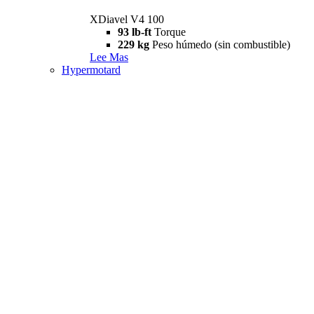
XDiavel V4 100
93 lb-ft
Torque
229 kg
Peso húmedo (sin combustible)
Lee Mas
Hypermotard