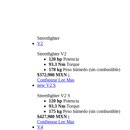
Streetfighter
V2
Streetfighter V2
120 hp
Potencia
93.3 Nm
Torque
178 kg
Peso húmedo (sin combustible)
$372,900 MXN
i
Configurar
Lee Mas
new
V2 S
Streetfighter V2 S
120 hp
Potencia
93.3 Nm
Torque
175 kg
Peso húmedo (sin combustible)
$427,900 MXN
i
Configurar
Lee Mas
V4