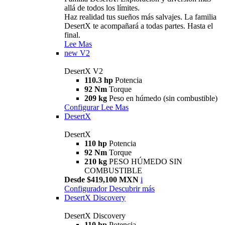
allá de todos los límites.
Haz realidad tus sueños más salvajes. La familia
DesertX te acompañará a todas partes. Hasta el
final.
Lee Mas
new
V2
DesertX V2
110.3 hp
Potencia
92 Nm
Torque
209 kg
Peso en húmedo (sin combustible)
Configurar
Lee Mas
DesertX
DesertX
110 hp
Potencia
92 Nm
Torque
210 kg
PESO HÚMEDO SIN
COMBUSTIBLE
Desde $419,100 MXN
i
Configurador
Descubrir más
DesertX Discovery
DesertX Discovery
110 hp
Potencia