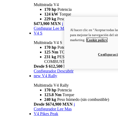
Multistrada V4
170 hp
Potencia
124 kW
Torque
229 kg
Peso húmedo (sin combustible)
$473,900 MXN
i
Configurar
Lee Mas
Al hacer clic en “Aceptar todas la
V4 S
para mejorar la navegación del sit
marketing.
Cookie policy
Multistrada V4 S
170 hp
Potencia
125 Nm
TORQUE
Configuraci
231 kg
PESO HÚMEDO SIN
COMBUSTIBLE
Desde $ 612,500 MXN
i
Configurador
Descubrir
new
V4 Rally
Multistrada V4 Rally
170 hp
Potencia
123.8 Nm
Torque
240 kg
Peso húmedo (sin combustible)
Desde $674,900 MXN
i
Configurador
Lee Mas
V4 Pikes Peak