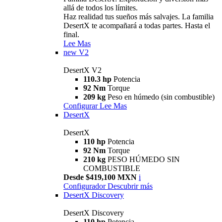
allá de todos los límites.
Haz realidad tus sueños más salvajes. La familia
DesertX te acompañará a todas partes. Hasta el
final.
Lee Mas
new
V2
DesertX V2
110.3 hp
Potencia
92 Nm
Torque
209 kg
Peso en húmedo (sin combustible)
Configurar
Lee Mas
DesertX
DesertX
110 hp
Potencia
92 Nm
Torque
210 kg
PESO HÚMEDO SIN
COMBUSTIBLE
Desde $419,100 MXN
i
Configurador
Descubrir más
DesertX Discovery
DesertX Discovery
110 hp
Potencia