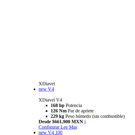
XDiavel
new
V4
XDiavel V4
168 hp
Potencia
126 Nm
Par de apriete
229 kg
Peso húmedo (sin combustible)
Desde $661,900 MXN
i
Configurar
Lee Mas
new
V4 100