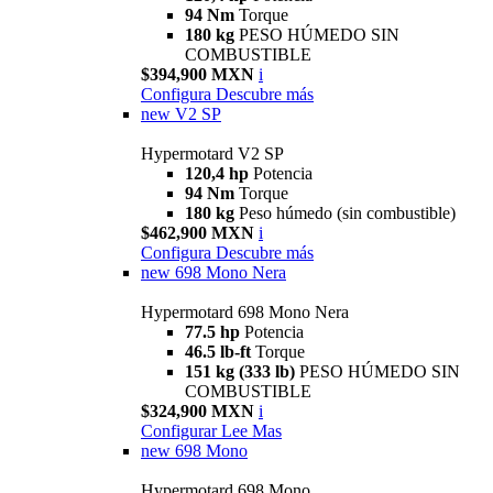
94 Nm
Torque
180 kg
PESO HÚMEDO SIN
COMBUSTIBLE
$394,900 MXN
i
Configura
Descubre más
new
V2 SP
Hypermotard V2 SP
120,4 hp
Potencia
94 Nm
Torque
180 kg
Peso húmedo (sin combustible)
$462,900 MXN
i
Configura
Descubre más
new
698 Mono Nera
Hypermotard 698 Mono Nera
77.5 hp
Potencia
46.5 lb-ft
Torque
151 kg (333 lb)
PESO HÚMEDO SIN
COMBUSTIBLE
$324,900 MXN
i
Configurar
Lee Mas
new
698 Mono
Hypermotard 698 Mono