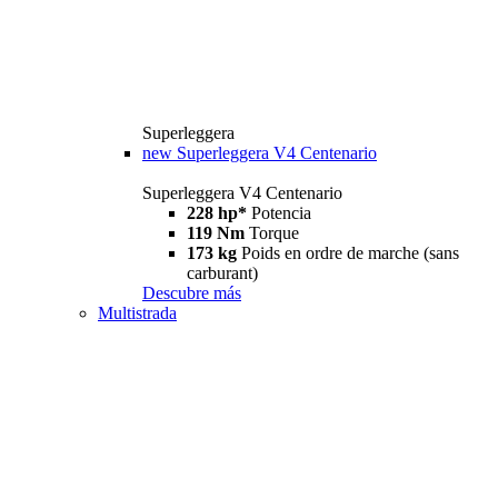
Superleggera
new
Superleggera V4 Centenario
Superleggera V4 Centenario
228 hp*
Potencia
119 Nm
Torque
173 kg
Poids en ordre de marche (sans
carburant)
Descubre más
Multistrada