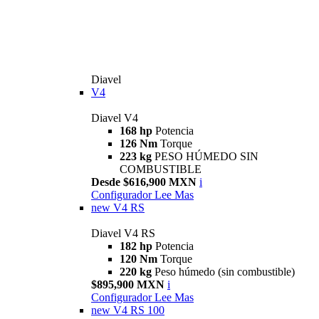
Diavel
V4
Diavel V4
168 hp
Potencia
126 Nm
Torque
223 kg
PESO HÚMEDO SIN
COMBUSTIBLE
Desde $616,900 MXN
i
Configurador
Lee Mas
new
V4 RS
Diavel V4 RS
182 hp
Potencia
120 Nm
Torque
220 kg
Peso húmedo (sin combustible)
$895,900 MXN
i
Configurador
Lee Mas
new
V4 RS 100