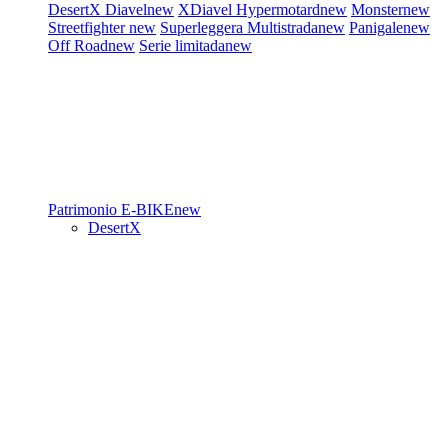
DesertX
Diavel
new
XDiavel
Hypermotard
new
Monster
new
Streetfighter
new
Superleggera
Multistrada
new
Panigale
new
Off Road
new
Serie limitada
new
Patrimonio
E-BIKE
new
DesertX