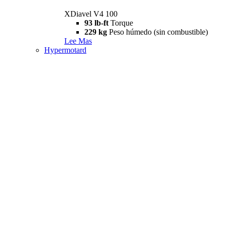
XDiavel V4 100
93 lb-ft
Torque
229 kg
Peso húmedo (sin combustible)
Lee Mas
Hypermotard