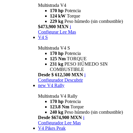
Multistrada V4
170 hp
Potencia
124 kW
Torque
229 kg
Peso húmedo (sin combustible)
$473,900 MXN
i
Configurar
Lee Mas
V4 S
Multistrada V4 S
170 hp
Potencia
125 Nm
TORQUE
231 kg
PESO HÚMEDO SIN
COMBUSTIBLE
Desde $ 612,500 MXN
i
Configurador
Descubrir
new
V4 Rally
Multistrada V4 Rally
170 hp
Potencia
123.8 Nm
Torque
240 kg
Peso húmedo (sin combustible)
Desde $674,900 MXN
i
Configurador
Lee Mas
V4 Pikes Peak