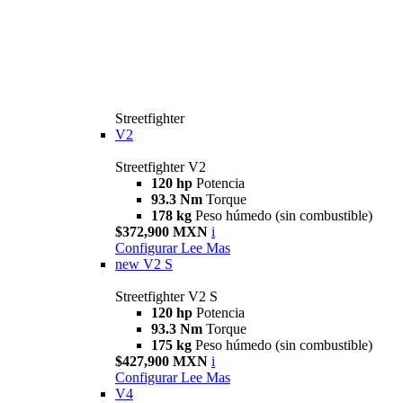
Streetfighter
V2
Streetfighter V2
120 hp
Potencia
93.3 Nm
Torque
178 kg
Peso húmedo (sin combustible)
$372,900 MXN
i
Configurar
Lee Mas
new
V2 S
Streetfighter V2 S
120 hp
Potencia
93.3 Nm
Torque
175 kg
Peso húmedo (sin combustible)
$427,900 MXN
i
Configurar
Lee Mas
V4