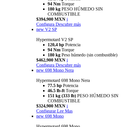
94 Nm
Torque
180 kg
PESO HÚMEDO SIN
COMBUSTIBLE
$394,900 MXN
i
Configura
Descubre más
new
V2 SP
Hypermotard V2 SP
120,4 hp
Potencia
94 Nm
Torque
180 kg
Peso húmedo (sin combustible)
$462,900 MXN
i
Configura
Descubre más
new
698 Mono Nera
Hypermotard 698 Mono Nera
77.5 hp
Potencia
46.5 lb-ft
Torque
151 kg (333 lb)
PESO HÚMEDO SIN
COMBUSTIBLE
$324,900 MXN
i
Configurar
Lee Mas
new
698 Mono
Hypermotard 698 Mono