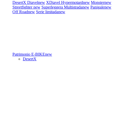
DesertX
Diavel
new
XDiavel
Hypermotard
new
Monster
new
Streetfighter
new
Superleggera
Multistrada
new
Panigale
new
Off Road
new
Serie limitada
new
Patrimonio
E-BIKE
new
DesertX