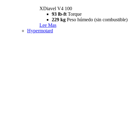
XDiavel V4 100
93 lb-ft
Torque
229 kg
Peso húmedo (sin combustible)
Lee Mas
Hypermotard