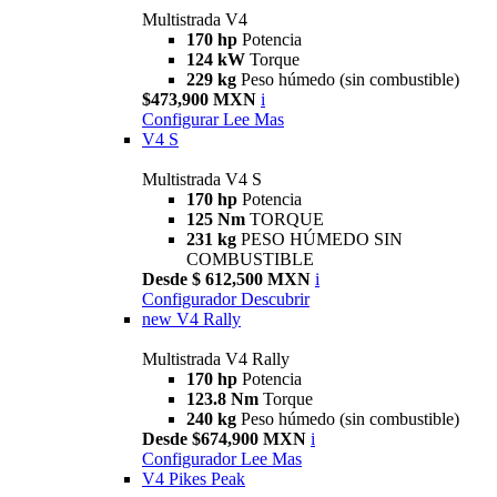
Multistrada V4
170 hp
Potencia
124 kW
Torque
229 kg
Peso húmedo (sin combustible)
$473,900 MXN
i
Configurar
Lee Mas
V4 S
Multistrada V4 S
170 hp
Potencia
125 Nm
TORQUE
231 kg
PESO HÚMEDO SIN
COMBUSTIBLE
Desde $ 612,500 MXN
i
Configurador
Descubrir
new
V4 Rally
Multistrada V4 Rally
170 hp
Potencia
123.8 Nm
Torque
240 kg
Peso húmedo (sin combustible)
Desde $674,900 MXN
i
Configurador
Lee Mas
V4 Pikes Peak