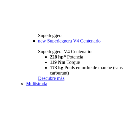
Superleggera
new
Superleggera V4 Centenario
Superleggera V4 Centenario
228 hp*
Potencia
119 Nm
Torque
173 kg
Poids en ordre de marche (sans
carburant)
Descubre más
Multistrada