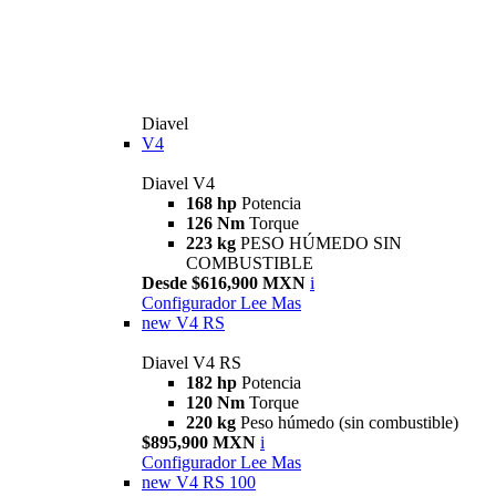
Diavel
V4
Diavel V4
168 hp
Potencia
126 Nm
Torque
223 kg
PESO HÚMEDO SIN
COMBUSTIBLE
Desde $616,900 MXN
i
Configurador
Lee Mas
new
V4 RS
Diavel V4 RS
182 hp
Potencia
120 Nm
Torque
220 kg
Peso húmedo (sin combustible)
$895,900 MXN
i
Configurador
Lee Mas
new
V4 RS 100