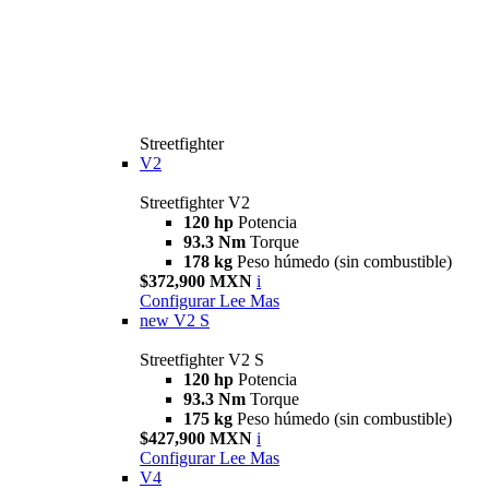
Streetfighter
V2
Streetfighter V2
120 hp
Potencia
93.3 Nm
Torque
178 kg
Peso húmedo (sin combustible)
$372,900 MXN
i
Configurar
Lee Mas
new
V2 S
Streetfighter V2 S
120 hp
Potencia
93.3 Nm
Torque
175 kg
Peso húmedo (sin combustible)
$427,900 MXN
i
Configurar
Lee Mas
V4