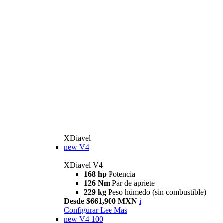
XDiavel
new
V4
XDiavel V4
168 hp
Potencia
126 Nm
Par de apriete
229 kg
Peso húmedo (sin combustible)
Desde $661,900 MXN
i
Configurar
Lee Mas
new
V4 100