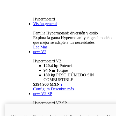
Hypermotard
Visión general
Familia Hypermotard: diversión y estilo
Explora la gama Hypermotard y elige el modelo
que mejor se adapte a tus necesidades.
Lee Mas
new
V2
Hypermotard V2
120,4 hp
Potencia
94 Nm
Torque
180 kg
PESO HÚMEDO SIN
COMBUSTIBLE
$394,900 MXN
i
Configura
Descubre más
new
V2 SP
Hypermotard V2 SP
120,4 hp
Potencia
94 Nm
Torque