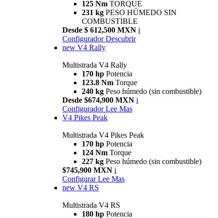
125 Nm
TORQUE
231 kg
PESO HÚMEDO SIN
COMBUSTIBLE
Desde $ 612,500 MXN
i
Configurador
Descubrir
new
V4 Rally
Multistrada V4 Rally
170 hp
Potencia
123.8 Nm
Torque
240 kg
Peso húmedo (sin combustible)
Desde $674,900 MXN
i
Configurador
Lee Mas
V4 Pikes Peak
Multistrada V4 Pikes Peak
170 hp
Potencia
124 Nm
Torque
227 kg
Peso húmedo (sin combustible)
$745,900 MXN
i
Configurar
Lee Mas
new
V4 RS
Multistrada V4 RS
180 hp
Potencia