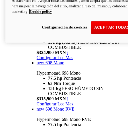
Al hacer clic en “Aceptar todas las cookies”, usted acepta que las cookies s
180 kg
Peso húmedo (sin combustible)
$462,900 MXN
i
para mejorar la navegación del sitio, analizar el uso del mismo, y colaborar
Configura
Descubre más
marketing.
Cookie policy
new
698 Mono Nera
Hypermotard 698 Mono Nera
Configuración de cookies
ACEPTAR TODA
77.5 hp
Potencia
46.5 lb-ft
Torque
151 kg (333 lb)
PESO HÚMEDO SIN
COMBUSTIBLE
$324,900 MXN
i
Configurar
Lee Mas
new
698 Mono
Hypermotard 698 Mono
77.5 hp
Pontencia
63 Nm
Torque
151 kg
PESO HÚMEDO SIN
COMBUSTIBLE
$315,900 MXN
i
Configurar
Lee Mas
new
698 Mono RVE
Hypermotard 698 Mono RVE
77.5 hp
Pontencia