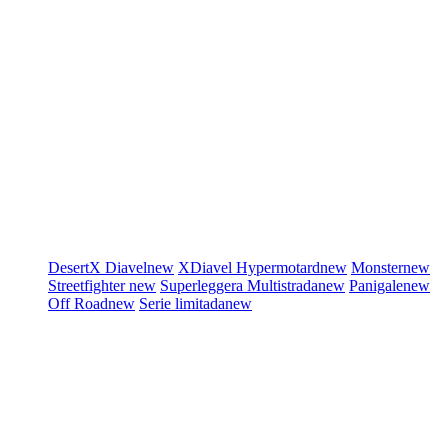
DesertX
Diavel
new
XDiavel
Hypermotard
new
Monster
new
Streetfighter
new
Superleggera
Multistrada
new
Panigale
new
Off Road
new
Serie limitada
new