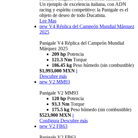
Un ejemplo de excelencia italiana, con ADN
racing y espíritu competitivo: la Panigale es el
objeto de deseo de todo Ducatista.
Lee Mas
new
V4 Réplica del Campeón Mundial Márquez
2025
Panigale V4 Réplica del Campeón Mundial
Márquez 2025
209 hp
Potencia
121.3 Nm
Torque
186.45 kg
Peso húmedo (sin combustible)
$1,993,000 MXN
i
Descubre más
new
V2 MM93
Panigale V2 MM93
120 hp
Potencia
93.3 Nm
Torque
175.5 kg
Peso húmedo (sin combustible)
$523,900 MXN
i
Configura
Descubre más
new
V2 FB63
Panigale V2 FB63