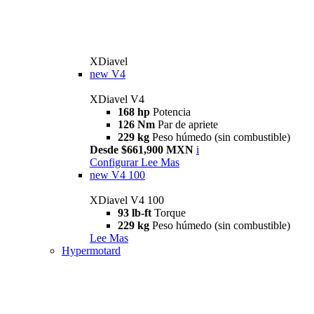
XDiavel
new
V4
XDiavel V4
168 hp
Potencia
126 Nm
Par de apriete
229 kg
Peso húmedo (sin combustible)
Desde $661,900 MXN
i
Configurar
Lee Mas
new
V4 100
XDiavel V4 100
93 lb-ft
Torque
229 kg
Peso húmedo (sin combustible)
Lee Mas
Hypermotard