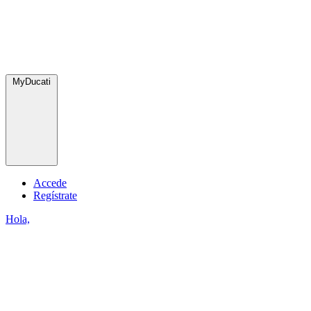
MyDucati
Accede
Regístrate
Hola,