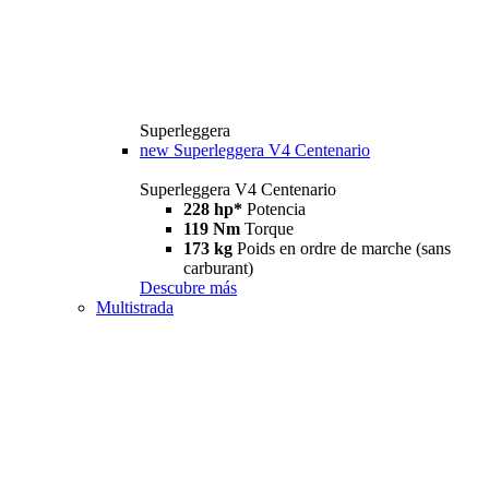
Superleggera
new
Superleggera V4 Centenario
Superleggera V4 Centenario
228 hp*
Potencia
119 Nm
Torque
173 kg
Poids en ordre de marche (sans
carburant)
Descubre más
Multistrada