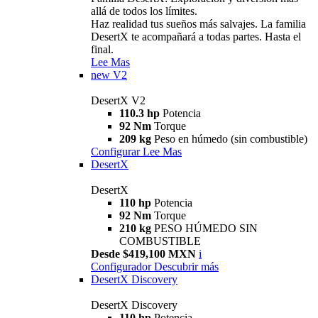
allá de todos los límites.
Haz realidad tus sueños más salvajes. La familia
DesertX te acompañará a todas partes. Hasta el
final.
Lee Mas
new
V2
DesertX V2
110.3 hp
Potencia
92 Nm
Torque
209 kg
Peso en húmedo (sin combustible)
Configurar
Lee Mas
DesertX
DesertX
110 hp
Potencia
92 Nm
Torque
210 kg
PESO HÚMEDO SIN
COMBUSTIBLE
Desde $419,100 MXN
i
Configurador
Descubrir más
DesertX Discovery
DesertX Discovery
110 hp
Potencia