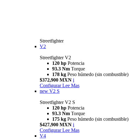
Streetfighter
V2
Streetfighter V2
120 hp
Potencia
93.3 Nm
Torque
178 kg
Peso húmedo (sin combustible)
$372,900 MXN
i
Configurar
Lee Mas
new
V2 S
Streetfighter V2 S
120 hp
Potencia
93.3 Nm
Torque
175 kg
Peso húmedo (sin combustible)
$427,900 MXN
i
Configurar
Lee Mas
V4