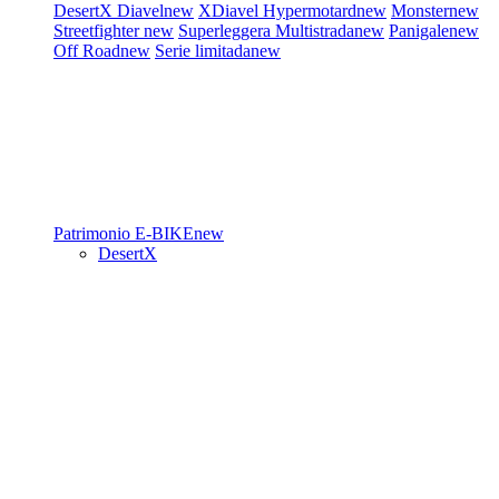
DesertX
Diavel
new
XDiavel
Hypermotard
new
Monster
new
Streetfighter
new
Superleggera
Multistrada
new
Panigale
new
Off Road
new
Serie limitada
new
Patrimonio
E-BIKE
new
DesertX