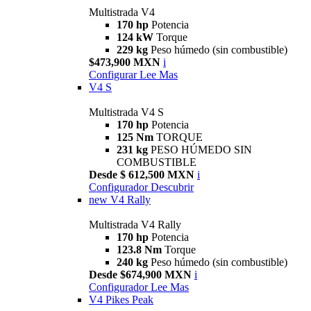
Multistrada V4
170 hp
Potencia
124 kW
Torque
229 kg
Peso húmedo (sin combustible)
$473,900 MXN
i
Configurar
Lee Mas
V4 S
Multistrada V4 S
170 hp
Potencia
125 Nm
TORQUE
231 kg
PESO HÚMEDO SIN
COMBUSTIBLE
Desde $ 612,500 MXN
i
Configurador
Descubrir
new
V4 Rally
Multistrada V4 Rally
170 hp
Potencia
123.8 Nm
Torque
240 kg
Peso húmedo (sin combustible)
Desde $674,900 MXN
i
Configurador
Lee Mas
V4 Pikes Peak