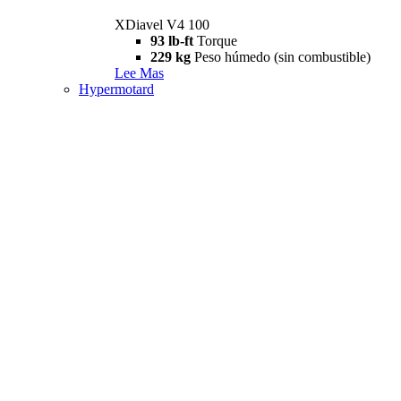
XDiavel V4 100
93 lb-ft
Torque
229 kg
Peso húmedo (sin combustible)
Lee Mas
Hypermotard