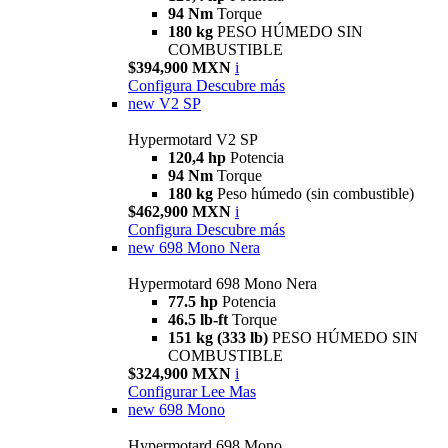
94 Nm
Torque
180 kg
PESO HÚMEDO SIN
COMBUSTIBLE
$394,900 MXN
i
Configura
Descubre más
new
V2 SP
Hypermotard V2 SP
120,4 hp
Potencia
94 Nm
Torque
180 kg
Peso húmedo (sin combustible)
$462,900 MXN
i
Configura
Descubre más
new
698 Mono Nera
Hypermotard 698 Mono Nera
77.5 hp
Potencia
46.5 lb-ft
Torque
151 kg (333 lb)
PESO HÚMEDO SIN
COMBUSTIBLE
$324,900 MXN
i
Configurar
Lee Mas
new
698 Mono
Hypermotard 698 Mono