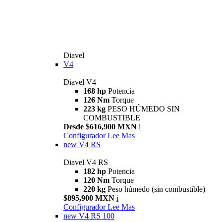
Diavel
V4
Diavel V4
168 hp
Potencia
126 Nm
Torque
223 kg
PESO HÚMEDO SIN
COMBUSTIBLE
Desde $616,900 MXN
i
Configurador
Lee Mas
new
V4 RS
Diavel V4 RS
182 hp
Potencia
120 Nm
Torque
220 kg
Peso húmedo (sin combustible)
$895,900 MXN
i
Configurador
Lee Mas
new
V4 RS 100