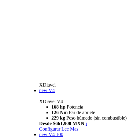
XDiavel
new
V4
XDiavel V4
168 hp
Potencia
126 Nm
Par de apriete
229 kg
Peso húmedo (sin combustible)
Desde $661,900 MXN
i
Configurar
Lee Mas
new
V4 100